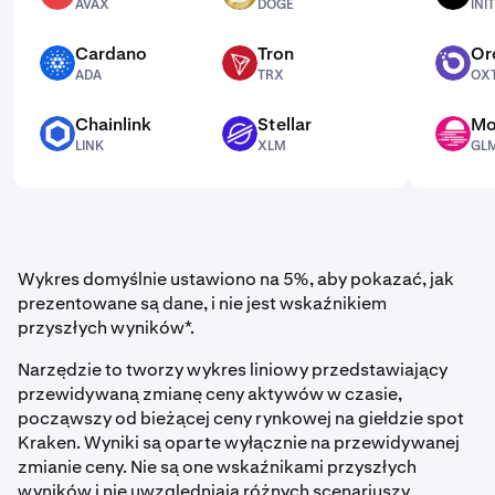
AVAX
DOGE
INIT
Cardano
Tron
Or
ADA
TRX
OXT
ADA
TRX
OX
Chainlink
Stellar
Mo
LINK
XLM
GLMR
LINK
XLM
GL
Wykres domyślnie ustawiono na 5%, aby pokazać, jak
prezentowane są dane, i nie jest wskaźnikiem
przyszłych wyników*.
Narzędzie to tworzy wykres liniowy przedstawiający
przewidywaną zmianę ceny aktywów w czasie,
począwszy od bieżącej ceny rynkowej na giełdzie spot
Kraken. Wyniki są oparte wyłącznie na przewidywanej
zmianie ceny. Nie są one wskaźnikami przyszłych
wyników i nie uwzględniają różnych scenariuszy