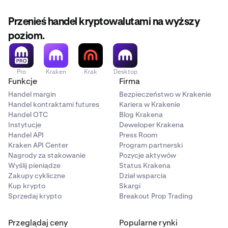
Przenieś handel kryptowalutami na wyższy
poziom.
Pro
Kraken
Krak
Desktop
Funkcje
Firma
Handel margin
Bezpieczeństwo w Krakenie
Handel kontraktami futures
Kariera w Krakenie
Handel OTC
Blog Krakena
Instytucje
Deweloper Krakena
Handel API
Press Room
Kraken API Center
Program partnerski
Nagrody za stakowanie
Pozycje aktywów
Wyślij pieniądze
Status Krakena
Zakupy cykliczne
Dział wsparcia
Kup krypto
Skargi
Sprzedaj krypto
Breakout Prop Trading
Przeglądaj ceny
Popularne rynki