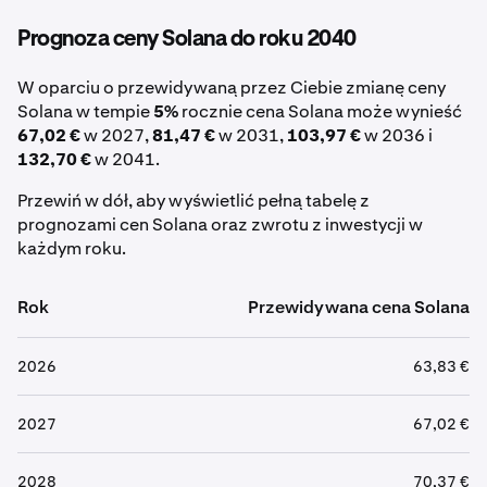
Prognoza ceny Solana do roku 2040
W oparciu o przewidywaną przez Ciebie zmianę ceny
Solana w tempie
5%
rocznie cena Solana może wynieść
67,02 €
w 2027,
81,47 €
w 2031,
103,97 €
w 2036 i
132,70 €
w 2041.
Przewiń w dół, aby wyświetlić pełną tabelę z
prognozami cen Solana oraz zwrotu z inwestycji w
każdym roku.
Rok
Przewidywana cena Solana
2026
63,83 €
2027
67,02 €
2028
70,37 €