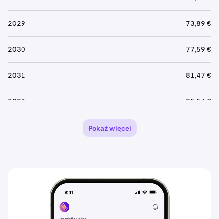
2029
73,89 €
2030
77,59 €
2031
81,47 €
2032
85,54 €
2033
89,82 €
Pokaż więcej
2034
94,31 €
2035
99,02 €
2036
103,97 €