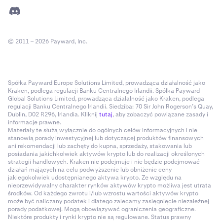
© 2011 – 2026 Payward, Inc.
Spółka Payward Europe Solutions Limited, prowadząca działalność jako
Kraken, podlega regulacji Banku Centralnego Irlandii. Spółka Payward
Global Solutions Limited, prowadząca działalność jako Kraken, podlega
regulacji Banku Centralnego Irlandii. Siedziba: 70 Sir John Rogerson’s Quay,
Dublin, D02 R296, Irlandia. Kliknij
tutaj
, aby zobaczyć powiązane zasady i
informacje prawne.
Materiały te służą wyłącznie do ogólnych celów informacyjnych i nie
stanowią porady inwestycyjnej lub dotyczącej produktów finansowych
ani rekomendacji lub zachęty do kupna, sprzedaży, stakowania lub
posiadania jakichkolwiek aktywów krypto lub do realizacji określonych
strategii handlowych. Kraken nie podejmuje i nie będzie podejmować
działań mających na celu podwyższenie lub obniżenie ceny
jakiegokolwiek udostępnianego aktywa krypto. Ze względu na
nieprzewidywalny charakter rynków aktywów krypto możliwa jest utrata
środków. Od każdego zwrotu i/lub wzrostu wartości aktywów krypto
może być naliczany podatek i dlatego zalecamy zasięgnięcie niezależnej
porady podatkowej. Mogą obowiązywać ograniczenia geograficzne.
Niektóre produkty i rynki krypto nie są regulowane. Status prawny