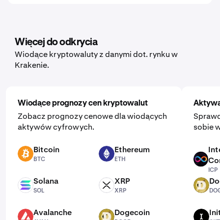
Więcej do odkrycia
Wiodące kryptowaluty z danymi dot. rynku w
Krakenie.
Wiodące prognozy cen kryptowalut
Aktywa
Zobacz prognozy cenowe dla wiodących
Sprawd
aktywów cyfrowych.
sobie w
Bitcoin
Ethereum
Int
BTC
ETH
BTC
ETH
Co
ICP
ICP
Solana
XRP
Do
SOL
XRP
DOGE
SOL
XRP
DO
Avalanche
Dogecoin
Ini
AVAX
DOGE
INIT