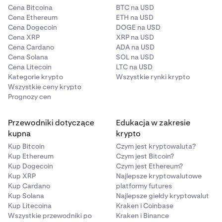
Cena Bitcoina
BTC na USD
Cena Ethereum
ETH na USD
Cena Dogecoin
DOGE na USD
Cena XRP
XRP na USD
Cena Cardano
ADA na USD
Cena Solana
SOL na USD
Cena Litecoin
LTC na USD
Kategorie krypto
Wszystkie rynki krypto
Wszystkie ceny krypto
Prognozy cen
Przewodniki dotyczące
Edukacja w zakresie
kupna
krypto
Kup Bitcoin
Czym jest kryptowaluta?
Kup Ethereum
Czym jest Bitcoin?
Kup Dogecoin
Czym jest Ethereum?
Kup XRP
Najlepsze kryptowalutowe
Kup Cardano
platformy futures
Kup Solana
Najlepsze giełdy kryptowalut
Kup Litecoina
Kraken i Coinbase
Wszystkie przewodniki po
Kraken i Binance