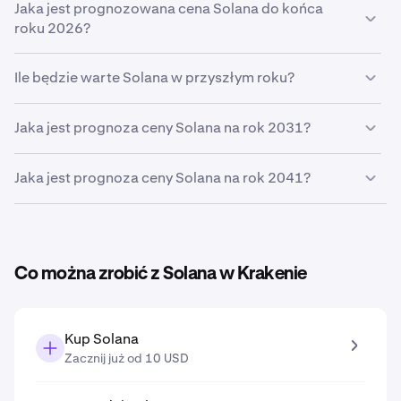
Jeśli
Jaka jest prognozowana cena Solana do końca
Solana
będzie wzrastać w przewidywanym przez
Ciebie tempie
roku 2026?
5%
, do końca miesiąca osiągnie cenę
64,09 €
.
W oparciu o przewidywany wzrost na poziomie
5%
Ile będzie warte Solana w przyszłym roku?
prognozowana cena
Solana do końca roku 2026
wyniesie
65,32 €
W oparciu o podany przez Ciebie przewidywany wzrost
Jaka jest prognoza ceny Solana na rok 2031?
prognozowana cena
Solana w roku 2027
to
67,02 €
.
Na podstawie szacunkowego wzrostu wprowadzonego
Jaka jest prognoza ceny Solana na rok 2041?
w narzędziu do prognozowania cen przewidywana cena
Solana w roku 2031
wyniesie
81,47 €
.
Na podstawie szacunkowego wzrostu wprowadzonego
w narzędziu do prognozowania cen przewidywana cena
Solana w roku 2041
wyniesie
132,70 €
.
Co można zrobić z Solana w Krakenie
Kup Solana
Zacznij już od 10 USD