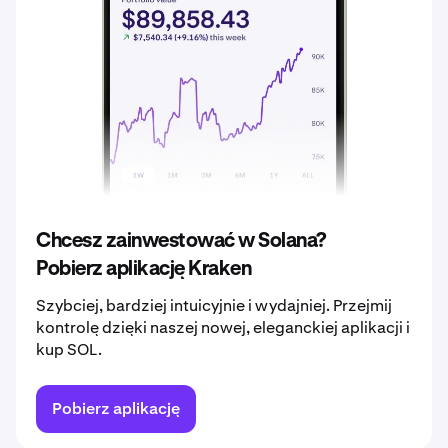
2037
109,17 €
2038
114,63 €
2039
120,36 €
2040
126,38 €
Chcesz zainwestować w Solana?
Pobierz aplikację Kraken
Szybciej, bardziej intuicyjnie i wydajniej. Przejmij
kontrolę dzięki naszej nowej, eleganckiej aplikacji i
kup SOL.
Pobierz aplikację