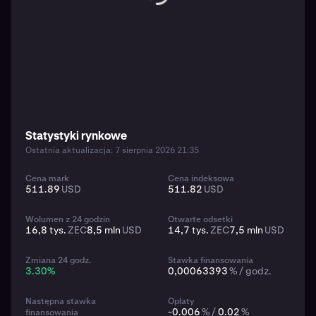
Statystyki rynkowe
Ostatnia aktualizacja: 7 sierpnia 2026 21:35
Cena mark
Cena indeksowa
511.89
USD
511.82
USD
Wolumen z 24 godzin
Otwarte odsetki
16,8 tys.
ZEC
8,5 mln
USD
14,7 tys.
ZEC
7,5 mln
USD
Zmiana 24 godz.
Stawka finansowania
3.30
%
0,00063393
% / godz.
Następna stawka
Opłaty
-0.006
% /
0.02
%
finansowania