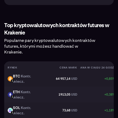
Top kryptowalutowych kontraktów futures w
Krakenie
Popularne pary kryptowalutowych kontraktów
futures, którymi możesz handlować w
Krakenie.
RYNEK
CENA MARK
ZMIANA W CIĄGU 24 GODZ.
BTC
Kontr.
64 957,14
USD
+0,85%
BTC
wiecz.
USD
ETH
Kontr.
1913,05
USD
+0,38%
ETH
wiecz.
USD
SOL
Kontr.
73,68
USD
+1,18%
SOL
wiecz.
USD