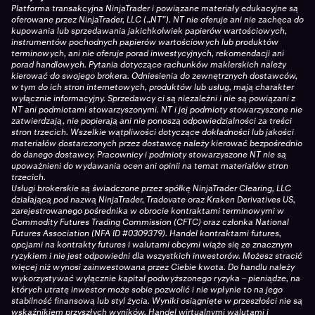
Platforma transakcyjna NinjaTrader i powiązane materiały edukacyjne są
oferowane przez NinjaTrader, LLC („NT”). NT nie oferuje ani nie zachęca do
kupowania lub sprzedawania jakichkolwiek papierów wartościowych,
instrumentów pochodnych papierów wartościowych lub produktów
terminowych, ani nie oferuje porad inwestycyjnych, rekomendacji ani
porad handlowych. Pytania dotyczące rachunków maklerskich należy
kierować do swojego brokera. Odniesienia do zewnętrznych dostawców,
w tym do ich stron internetowych, produktów lub usług, mają charakter
wyłącznie informacyjny. Sprzedawcy ci są niezależni i nie są powiązani z
NT ani podmiotami stowarzyszonymi. NT i jej podmioty stowarzyszone nie
zatwierdzają, nie popierają ani nie ponoszą odpowiedzialności za treści
stron trzecich. Wszelkie wątpliwości dotyczące dokładności lub jakości
materiałów dostarczonych przez dostawcę należy kierować bezpośrednio
do danego dostawcy. Pracownicy i podmioty stowarzyszone NT nie są
upoważnieni do wydawania ocen ani opinii na temat materiałów stron
trzecich.
Usługi brokerskie są świadczone przez spółkę NinjaTrader Clearing, LLC
działającą pod nazwą NinjaTrader, Tradovate oraz Kraken Derivatives US,
zarejestrowanego pośrednika w obrocie kontraktami terminowymi w
Commodity Futures Trading Commission (CFTC) oraz członka National
Futures Association (NFA ID #0309379). Handel kontraktami futures,
opcjami na kontrakty futures i walutami obcymi wiąże się ze znacznym
ryzykiem i nie jest odpowiedni dla wszystkich inwestorów. Możesz stracić
więcej niż wynosi zainwestowana przez Ciebie kwota. Do handlu należy
wykorzystywać wyłącznie kapitał podwyższonego ryzyka – pieniądze, na
których utratę inwestor może sobie pozwolić i nie wpłynie to na jego
stabilność finansową lub styl życia. Wyniki osiągnięte w przeszłości nie są
wskaźnikiem przyszłych wyników. Handel wirtualnymi walutami i