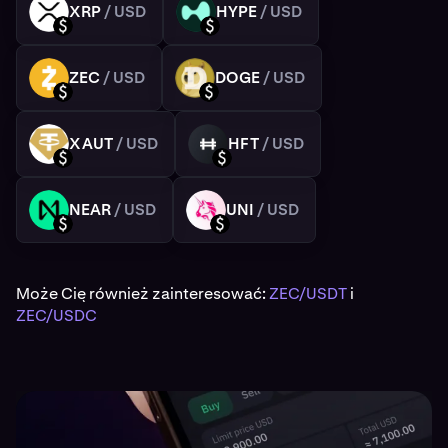
XRP
/ USD
HYPE
/ USD
XRP
HYPE
USD
USD
ZEC
/ USD
DOGE
/ USD
ZEC
DOGE
USD
USD
XAUT
/ USD
HFT
/ USD
XAUT
HFT
USD
USD
NEAR
/ USD
UNI
/ USD
NEAR
UNI
USD
USD
Może Cię również zainteresować:
ZEC/USDT
i
ZEC/USDC