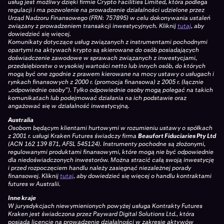
usług jest możliwy dzięki firmie Crypto Facilities Limited, która podlega
regulacji i ma pozwolenie na prowadzenie działalności udzielone przez
Urząd Nadzoru Finansowego (FRN: 757895) w celu dokonywania ustaleń
związany z prowadzeniem transakcji inwestycyjnych. Kliknij
tutaj
, aby
dowiedzieć się więcej.
Komunikaty dotyczące usług związanych z instrumentami pochodnymi
opartymi na aktywach krypto są skierowane do osób posiadających
doświadczenie zawodowe w sprawach związanych z inwestycjami,
przedsiębiorstw o wysokiej wartości netto lub innych osób, do których
mogą być one zgodnie z prawem kierowane na mocy ustawy o usługach i
rynkach finansowych z 2000 r. (promocja finansowa) z 2005 r. (łącznie
„odpowiednie osoby”). Tylko odpowiednie osoby mogą polegać na takich
komunikatach lub podejmować działania na ich podstawie oraz
angażować się w działalność inwestycyjną.
Australia
Osobom będącym klientami hurtowymi w rozumieniu ustawy o spółkach
z 2001 r. usługi Kraken Futures świadczy firma
Beaufort Fiduciaries Pty Ltd
(ACN 162 139 871, AFSL 545124). Instrumenty pochodne są złożonymi,
regulowanymi produktami finansowymi, które mogą nie być odpowiednie
dla niedoświadczonych inwestorów. Można stracić całą swoją inwestycję
i przed rozpoczęciem handlu należy zasięgnąć niezależnej porady
finansowej. Kliknij
tutaj
, aby dowiedzieć się więcej o handlu kontraktami
futures w Australii.
Inne kraje
W jurysdykcjach niewymienionych powyżej usługa Kontrakty Futures
Kraken jest świadczona przez Payward Digital Solutions Ltd., która
posiada licencję na prowadzenie działalności w zakresie aktywów