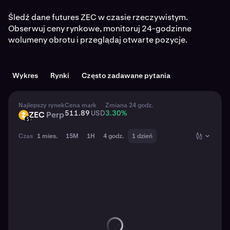
Śledź dane futures ZEC w czasie rzeczywistym.
Obserwuj ceny rynkowe, monitoruj 24-godzinne
wolumeny obrotu i przeglądaj otwarte pozycje.
Wykres
Rynki
Często zadawane pytania
Najlepszy rynek
Cena mark
Zmiana 24 godz.
511.89
USD
3.30
%
ZEC
Perp
ZEC
USD
Czas
1 mies.
15M
1H
4 godz.
1 dzień