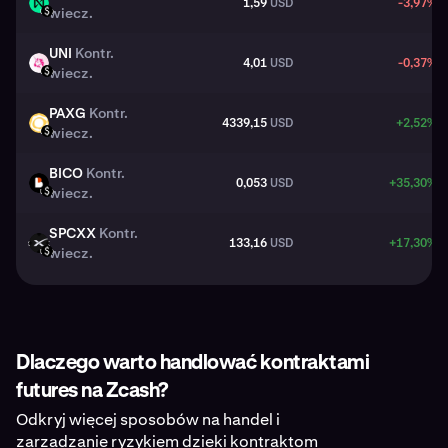
1,59
USD
-3,97%
NEAR
wiecz.
USD
UNI
Kontr.
4,01
USD
-0,37%
UNI
wiecz.
USD
PAXG
Kontr.
4339,15
USD
+2,52%
PAXG
wiecz.
USD
BICO
Kontr.
0,053
USD
+35,30%
BICO
wiecz.
USD
SPCXX
Kontr.
133,16
USD
+17,30%
SPCXX
wiecz.
USD
Dlaczego warto handlować kontraktami
futures na Zcash?
Odkryj więcej sposobów na handel i
zarządzanie ryzykiem dzięki kontraktom