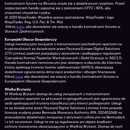
kontraktami futures na Bitcoina wiąże się z dodatkowym ryzykiem. Przed
rozpoczęciem handlu zapoznaj się z zaleceniami CFTC i NFA, aby
zrozumieć charakter ryzyka.
© 2025 NinjaTrader. Wszelkie prawa zastrzeżone. NinjaTrader i logo
NinjaTrader. Reg. U.S. Pat. & Tm. Wył.
Kliknij
tutaj
, aby dowiedzieć się więcej o handlu kontraktami futures w
Stanach Zjednoczonych.
Europejski Obszar Gospodarczy
Usługi inwestycyjne związane z instrumentami pochodnymi opartymi na
kryptowalutach są świadczone przez Payward Europe Digital Solutions
(CY) Limited, podmiot posiadający zezwolenie i podlegający regulacjom
Cypryjskiej Komisji Papierów Wartościowych i Giełd (licencja nr 342/17).
Handel kontraktami terminowymi jest dostępny wyłącznie dla klientów,
którzy spełniają kryteria testów adekwatności MiFID II; obowiązują
dodatkowe ograniczenia dotyczące produktów i dźwigni finansowej.
Kliknij
tutaj
aby dowiedzieć się więcej o handlu kontraktami futures w
Europejskim Obszarze Gospodarczym.
Wielka Brytania
W Wielkiej Brytanii dostęp do usług związanych z instrumentami
pochodnymi opartymi na aktywach kryptograficznych jest ograniczony do
osób spełniających kryteria klasyfikacji jako klienci profesjonalni. Usługi
te są świadczone przez Payward Digital Solutions Limited, która posiada
licencję wydaną przez Bermuda Monetary Authority (RN: 202403268) na
prowadzenie działalności związanej z aktywami cyfrowymi na Bermudach
i z ich terytorium. Usługi te nie są regulowane ani objęte środkami
ochrony inwestorów obowiązującymi w Wielkiej Brytanii. Dostęp do tych