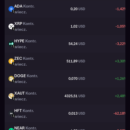
ADA
Kontr.
0,20
USD
-1,42%
ADA
wiecz.
USD
XRP
Kontr.
1,02
USD
-1,05%
XRP
wiecz.
USD
HYPE
Kontr.
54,24
USD
-3,22%
HYPE
wiecz.
USD
ZEC
Kontr.
511,89
USD
+3,30%
ZEC
wiecz.
USD
DOGE
Kontr.
0,070
USD
+1,26%
DOGE
wiecz.
USD
XAUT
Kontr.
4325,51
USD
+2,48%
XAUT
wiecz.
USD
HFT
Kontr.
0,013
USD
-62,18%
HFT
wiecz.
USD
NEAR
Kontr.