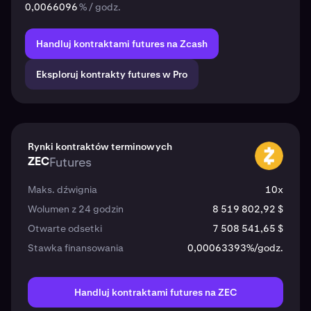
0,0066096
% / godz.
Handluj kontraktami futures na Zcash
Eksploruj kontrakty futures w Pro
Rynki kontraktów terminowych
ZEC
Futures
ZEC
Maks. dźwignia
10x
Wolumen z 24 godzin
8 519 802,92 $
Otwarte odsetki
7 508 541,65 $
Stawka finansowania
0,00063393%/godz.
Handluj kontraktami futures na ZEC