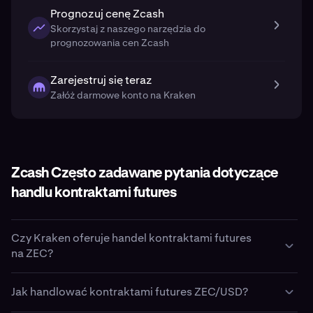
Prognozuj cenę Zcash
Skorzystaj z naszego narzędzia do
prognozowania cen Zcash
Zarejestruj się teraz
Załóż darmowe konto na Kraken
Zcash Często zadawane pytania dotyczące
handlu kontraktami futures
Czy Kraken oferuje handel kontraktami futures
na ZEC?
Tak. Kraken oferuje handel kontraktami futures na
Zcash
Jak handlować kontraktami futures ZEC/USD?
(
ZEC
) poprzez platformę Kraken Pro.
Klienci w Stanach Zjednoczonych mogą handlować