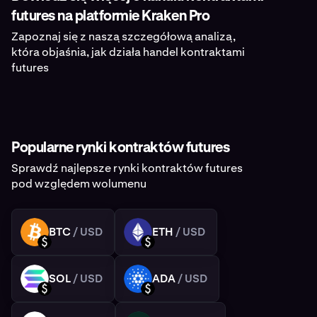
futures na platformie Kraken Pro
Zapoznaj się z naszą szczegółową analizą,
która objaśnia, jak działa handel kontraktami
futures
Popularne rynki kontraktów futures
Sprawdź najlepsze rynki kontraktów futures
pod względem wolumenu
BTC
/ USD
ETH
/ USD
BTC
ETH
USD
USD
SOL
/ USD
ADA
/ USD
SOL
ADA
USD
USD