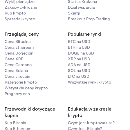
Wyślij pieniądze
Status Krakena
Zakupy cykliczne
Dział wsparcia
Kup krypto
Skargi
Sprzedaj krypto
Breakout Prop Trading
Przeglądaj ceny
Popularne rynki
Cena Bitcoina
BTC na USD
Cena Ethereum
ETH na USD
Cena Dogecoin
DOGE na USD
Cena XRP
XRP na USD
Cena Cardano
ADA na USD
Cena Solana
SOL na USD
Cena Litecoin
LTC na USD
Kategorie krypto
Wszystkie rynki krypto
Wszystkie ceny krypto
Prognozy cen
Przewodniki dotyczące
Edukacja w zakresie
kupna
krypto
Kup Bitcoin
Czym jest kryptowaluta?
Kup Ethereum
Czym jest Bitcoin?