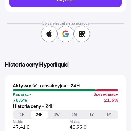
lub zarejestruj się za pomocą
Historia ceny Hyperliquid
Aktywność transakcyjna – 24H
Kupujący
Sprzedający
78,5%
21,5%
Historia ceny – 24H
1H
24H
1W
1M
1Y
5Y
Niskie
Maks.
47,41 €
48,99 €