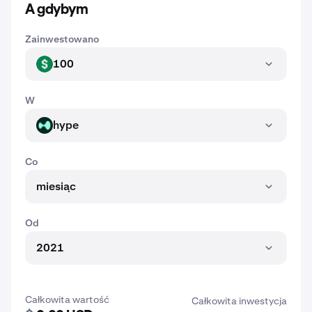
A gdybym
Zainwestowano
100
USD
W
hype
HYPE
Co
miesiąc
Od
2021
Całkowita wartość
Całkowita inwestycja