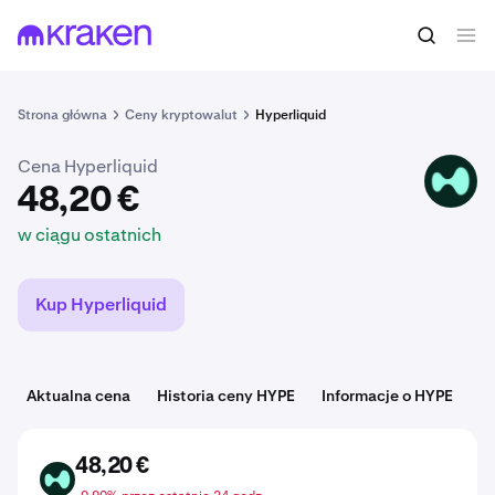
48,20 €
Kup HYPE
w ciągu ostatnich
Strona główna
Ceny kryptowalut
Hyperliquid
Cena Hyperliquid
HYPE
48,20 €
w ciągu ostatnich
Kup Hyperliquid
Aktualna cena
Historia ceny HYPE
Informacje o HYPE
K
48,20 €
HYPE