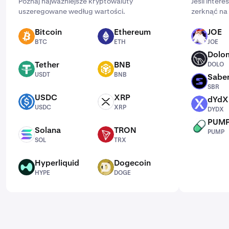
Poznaj najważniejsze kryptowaluty
Jeśli intere
uszeregowane według wartości.
zerknąć na 
Bitcoin
Ethereum
JOE
BTC
ETH
JOE
BTC
ETH
JOE
Dolo
DOLO
Tether
BNB
DOLO
USDT
BNB
USDT
BNB
Sabe
SBR
SBR
USDC
XRP
dYdX
USDC
XRP
DYDX
USDC
XRP
DYDX
PUM
PUMP
Solana
TRON
PUMP
SOL
TRX
SOL
TRX
Hyperliquid
Dogecoin
HYPE
DOGE
HYPE
DOGE