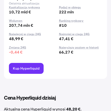
Ostatnia aktualizacja:
Kapitalizacja rynkowa
Podaż w obiegu
10,72 mld €
222 mln
Wolumen
Ranking rynkowy
207,74 mln €
#10
Najwięcej w ciągu 24G
Najmniej w ciągu 24G
48,99 €
47,41 €
Zmiana 24G
Najwyższy poziom w historii
-0,44 €
66,27 €
Kup Hyperliquid
Cena Hyperliquid dzisiaj
Aktualna cena Hyperliquid wynosi
48,20 €
.