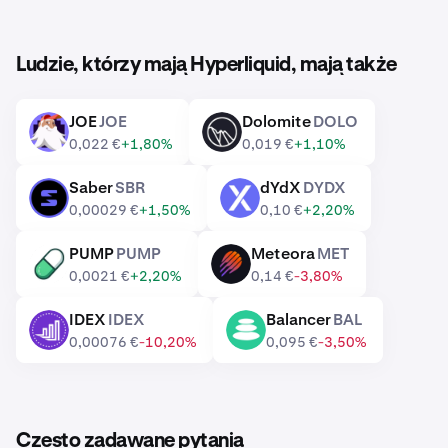
Ludzie, którzy mają Hyperliquid, mają także
JOE
JOE
Dolomite
DOLO
JOE
DOLO
0,022 €
+1,80%
0,019 €
+1,10%
Saber
SBR
dYdX
DYDX
SBR
DYDX
0,00029 €
+1,50%
0,10 €
+2,20%
PUMP
PUMP
Meteora
MET
PUMP
MET
0,0021 €
+2,20%
0,14 €
-3,80%
IDEX
IDEX
Balancer
BAL
IDEX
BAL
0,00076 €
-10,20%
0,095 €
-3,50%
Często zadawane pytania