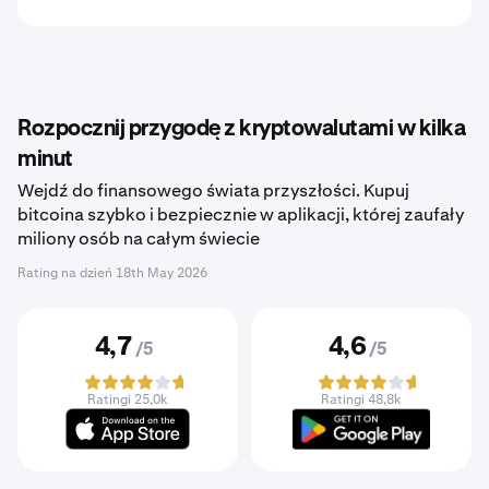
Rozpocznij przygodę z kryptowalutami w kilka
minut
Wejdź do finansowego świata przyszłości. Kupuj
bitcoina szybko i bezpiecznie w aplikacji, której zaufały
miliony osób na całym świecie
Rating na dzień
18th May 2026
4,7
4,6
/5
/5
Ratingi 25,0k
Ratingi 48,8k