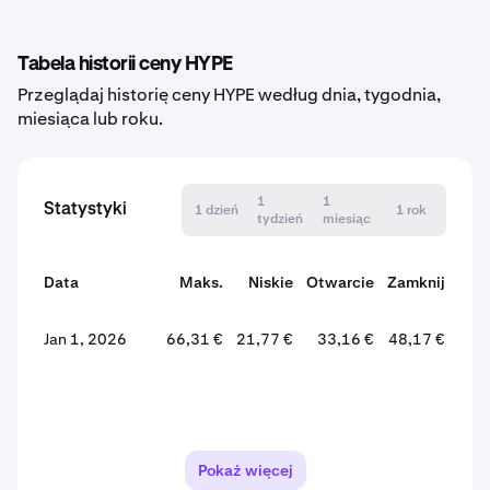
Tabela historii ceny HYPE
Przeglądaj historię ceny HYPE według dnia, tygodnia,
miesiąca lub roku.
1
1
Statystyki
1 dzień
1 rok
tydzień
miesiąc
Data
Maks.
Niskie
Otwarcie
Zamknij
Zm
Jan 1, 2026
66,31 €
21,77 €
33,16 €
48,17 €
+45
Pokaż więcej