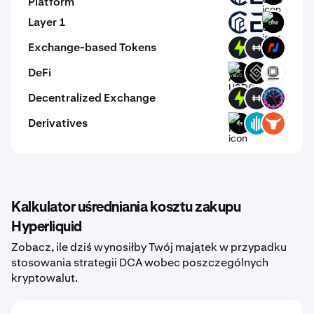
Platform
Layer 1
PAW
EVR
GINI
Exchange-based Tokens
PTF
HFT
BMEX
DeFi
ARM-
DECT
EVOP
USDC
Decentralized Exchange
PTF
HFT
TONI
Derivatives
K9
GWEI
TRADOOR
Kalkulator uśredniania kosztu zakupu
Hyperliquid
Zobacz, ile dziś wynosiłby Twój majątek w przypadku
stosowania strategii DCA wobec poszczególnych
kryptowalut.