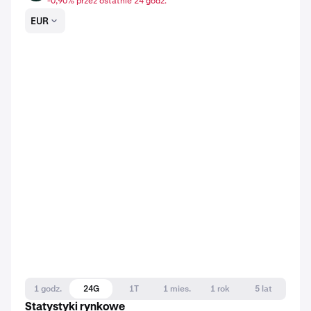
-0,90% przez ostatnie 24 godz.
EUR
1 godz.
24G
1T
1 mies.
1 rok
5 lat
Statystyki rynkowe