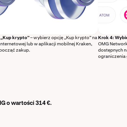
 „Kup krypto”
– wybierz opcję „Kup krypto” na
Krok 4: Wybi
internetowej lub w aplikacji mobilnej Kraken,
OMG Network 
począć zakup.
dostępnych n
ograniczenia 
MG o wartości 314 €.