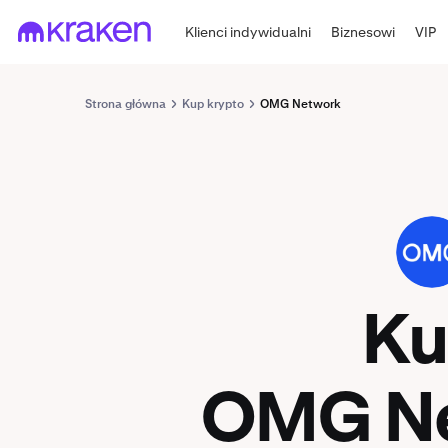
Klienci indywidualni
Biznesowi
VIP
Strona główna
Kup krypto
OMG Network
OMG
K
OMG N