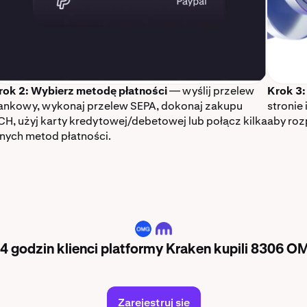
rok 2: Wybierz metodę płatności
— wyślij przelew
Krok 3:
ankowy, wykonaj przelew SEPA, dokonaj zakupu
stronie 
CH, użyj karty kredytowej/debetowej lub połącz kilka
aby roz
nnych metod płatności.
OMG
4 godzin klienci platformy Kraken kupili 8306 O
Zarejestruj się