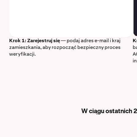
Krok 1: Zarejestruj się
— podaj adres e-mail i kraj
K
zamieszkania, aby rozpocząć bezpieczny proces
b
weryfikacji.
A
i
W ciągu ostatnich 2