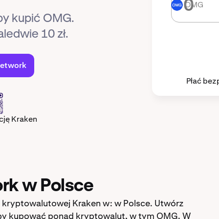
OMG
OMG
 aby kupić OMG.
aledwie 10 zł.
etwork
Płać bez
cję Kraken
k w Polsce
e kryptowalutowej Kraken w: w Polsce. Utwórz
aby kupować ponad kryptowalut, w tym OMG. W