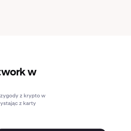
twork w
rzygody z krypto w
ystając z karty