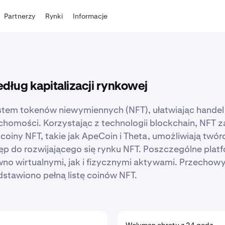
Partnerzy
Rynki
Informacje
dług kapitalizacji rynkowej
ystem tokenów niewymiennych (NFT), ułatwiając handel
chomości. Korzystając z technologii blockchain, NFT 
oiny NFT, takie jak ApeCoin i Theta, umożliwiają twór
 do rozwijającego się rynku NFT. Poszczególne platfo
wno wirtualnymi, jak i fizycznymi aktywami. Przechow
dstawiono pełną listę coinów NFT.