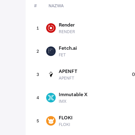
#
NAZWA
aktywów
Render
1
RENDER
RENDER
Fetch.ai
2
FET
FET
APENFT
0
3
APENFT
APENFT
Immutable X
4
IMX
IMX
FLOKI
5
FLOKI
FLOKI