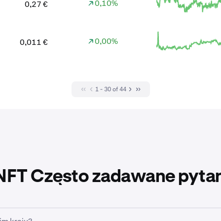
0,10%
0,27 €
0,00%
0,011 €
1 - 30 of 44
NFT Często zadawane pytan