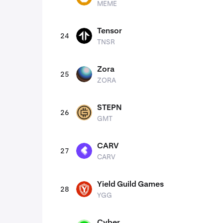
MEME
Tensor
24
TNSR
TNSR
Zora
25
ZORA
ZORA
STEPN
26
GMT
GMT
CARV
27
CARV
CARV
Yield Guild Games
28
YGG
YGG
Cyber