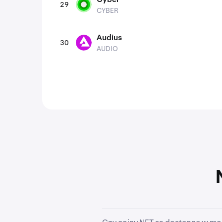
29
CYBER
CYBER
Audius
30
AUDIO
AUDIO