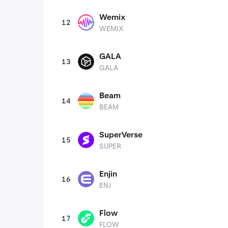
Wemix
12
WEMIX
WEMIX
GALA
13
GALA
GALA
Beam
14
BEAM
BEAM
SuperVerse
15
SUPER
SUPER
Enjin
16
ENJ
ENJ
Flow
17
FLOW
FLOW