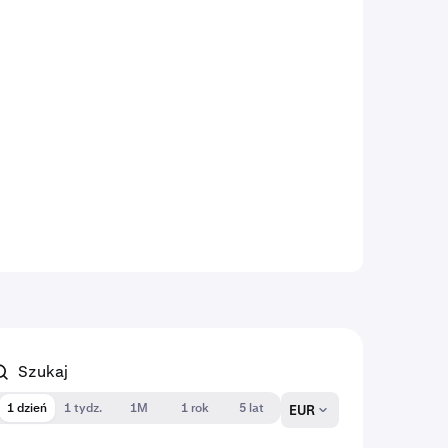
1 dzień
1 tydz.
1M
1 rok
5 lat
EUR