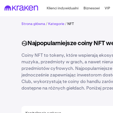
Klienci indywidualni
Biznesowi
VIP
Strona główna
/
Kategorie
/
NFT
Najpopularniejsze coiny NFT we
Coiny NFT to tokeny, które wspierają ekos
muzyka, przedmioty w grach, a nawet nieru
przedmiotów cyfrowych. Najpopularniejsze c
jednocześnie zapewniając inwestorom dostęp
Club, wykorzystują te coiny do handlu zaró
dostępne na różnych giełdach. Poniżej prze