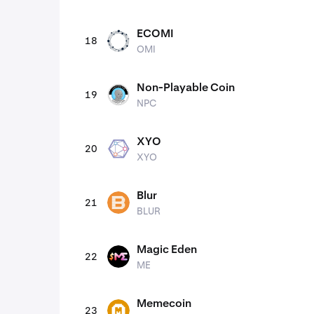
ECOMI
18
OMI
OMI
Non-Playable Coin
19
NPC
NPC
XYO
20
XYO
XYO
Blur
21
BLUR
BLUR
Magic Eden
22
ME
ME
Memecoin
23
MEME