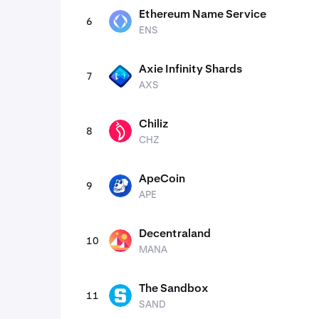
Ethereum Name Service
6
ENS
ENS
Axie Infinity Shards
7
AXS
AXS
Chiliz
8
CHZ
CHZ
ApeCoin
9
APE
APE
Decentraland
10
MANA
MANA
The Sandbox
11
SAND
SAND