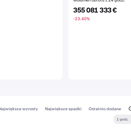
Wolumen obrotu z 24 godz.
355 081 333 €
-23.40
%
Największe wzrosty
Największe spadki
Ostatnio dodane
1 godz.