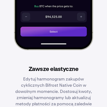
Zawsze elastyczne
Edytuj harmonogram zakupów
cyklicznych Bifrost Native Coin w
dowolnym momencie. Dostosuj kwoty,
zmieniaj harmonogramy lub aktualizuj
metody płatności za pomocą zaledwie