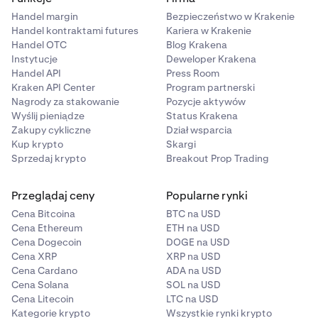
Handel margin
Bezpieczeństwo w Krakenie
Handel kontraktami futures
Kariera w Krakenie
Handel OTC
Blog Krakena
Instytucje
Deweloper Krakena
Handel API
Press Room
Kraken API Center
Program partnerski
Nagrody za stakowanie
Pozycje aktywów
Wyślij pieniądze
Status Krakena
Zakupy cykliczne
Dział wsparcia
Kup krypto
Skargi
Sprzedaj krypto
Breakout Prop Trading
Przeglądaj ceny
Popularne rynki
Cena Bitcoina
BTC na USD
Cena Ethereum
ETH na USD
Cena Dogecoin
DOGE na USD
Cena XRP
XRP na USD
Cena Cardano
ADA na USD
Cena Solana
SOL na USD
Cena Litecoin
LTC na USD
Kategorie krypto
Wszystkie rynki krypto