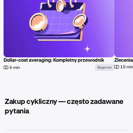
Dollar-cost averaging: Kompletny przewodnik
Zlecenia
10 mi
6 min
Beginner
Zakup cykliczny — często zadawane
pytania