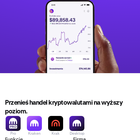
prowadzić do wyższych opłat, co może ograniczyć
potencjalne zyski i zmniejszyć ogólny zwrot z inwestycji.
Przenieś handel kryptowalutami na wyższy
poziom.
Pro
Kraken
Krak
Desktop
Funkcje
Firma