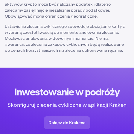
aktywów krypto może być naliczany podatek i dlatego
Strach przed pominięciem (FOMO).
zalecamy zasięgnięcie niezależnej porady podatkowej.
Obowiązywać mogą ograniczenia geograficzne.
Strach, niepewność i wątpliwości (FUD).
Ustawienie zlecenia cyklicznego spowoduje obciążanie karty z
Emocje te mogą czasami zaćmiewać myślenie i
wybraną częstotliwością do momentu anulowania zlecenia.
prowadzić do złych decyzji inwestycyjnych.
Możliwość anulowania w dowolnym momencie. Nie ma
gwarancji, że zlecenia zakupów cyklicznych będą realizowane
Korzystając ze strategii dollar cost averaging,
po cenach korzystniejszych niż zlecenia dokonywane ręcznie.
inwestorzy mogą odłożyć na bok emocje, angażując się
w regularne, wstępnie określone inwestycje, niezależnie
od wzrostów i spadków na rynku.
Nie ma konieczności wyczuwania czasu na rynku
Wyczucie czasu na rynku obejmuje przewidywanie
Inwestowanie w podróży
najlepszego momentu na zakup i sprzedaż, ale takie
podejście często jest zbędne i ryzykowne. Dokładne
Skonfiguruj zlecenia cykliczne w aplikacji Kraken
prognozowanie ruchów rynkowych jest trudne, nawet
dla ekspertów, ze względu na nieprzewidywalne
czynniki, takie jak wydarzenia gospodarcze i nastroje
Dołącz do Krakena
inwestorów. Częste transakcje mogą również