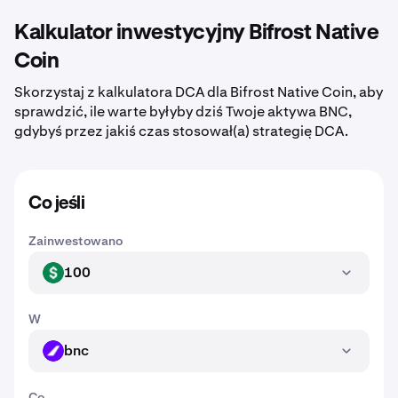
Kalkulator inwestycyjny Bifrost Native
Coin
Skorzystaj z kalkulatora DCA dla Bifrost Native Coin, aby
sprawdzić, ile warte byłyby dziś Twoje aktywa BNC,
gdybyś przez jakiś czas stosował(a) strategię DCA.
Co jeśli
Zainwestowano
100
USD
W
bnc
BNC
Co