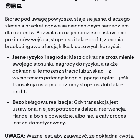
🧑🏽‍💻
Biorąc pod uwagę powyższe, staje się jasne, dlaczego
zlecenia bracketingowe są nieocenionym narzędziem
dla traderów. Pozwalając na jednoczesne ustawienie
poziomów wejścia, stop-loss i take-profit, zlecenia
bracketingowe oferują kilka kluczowych korzyści:
Jasne ryzyko i nagroda:
Masz dokładne zrozumienie
swojego stosunku nagrody do ryzyka, a także
dokładnie ile możesz stracić lub zyskać—z
wyłączeniem potencjalnego slippage i opłat—jeśli
transakcja osiągnie poziomy stop-loss lub take-
profit.
Bezobsługowa realizacja:
Gdy transakcja jest
ustawiona, nie jest potrzebna dalsza interwencja.
Handel albo się powiedzie, albo nie, a cały proces
jest zautomatyzowany.
UWAGA:
Ważne jest, aby zauważyć, że dokładna kwota,