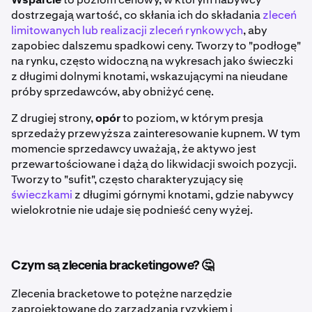
dostrzegają wartość, co skłania ich do składania
zleceń
limitowanych lub realizacji zleceń rynkowych
, aby
zapobiec dalszemu spadkowi ceny. Tworzy to "podłogę"
na rynku, często widoczną na wykresach jako świeczki
z długimi dolnymi knotami, wskazującymi na nieudane
próby sprzedawców, aby obniżyć cenę.
Z drugiej strony,
opór
to poziom, w którym presja
sprzedaży przewyższa zainteresowanie kupnem. W tym
momencie sprzedawcy uważają, że aktywo jest
przewartościowane i dążą do likwidacji swoich pozycji.
Tworzy to "sufit", często charakteryzujący się
świeczkami
z długimi górnymi knotami, gdzie nabywcy
wielokrotnie nie udaje się podnieść ceny wyżej.
Czym są zlecenia bracketingowe? 🤔
Zlecenia bracketowe to potężne narzędzie
zaprojektowane do zarządzania ryzykiem i