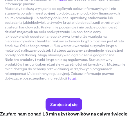
informacje prawne.
Materiały te służą wyłącznie do ogólnych celów informacyjnych i nie
stanowią porady inwestycyjnej lub dotyczącej produktów finansowych
ani rekomendacji lub zachęty do kupna, sprzedaży, stakowania lub
posiadania jakichkolwiek aktywów krypto lub do realizacji określonych
strategii handlowych. Kraken nie podejmuje i nie będzie podejmować
działań mających na celu podwyższenie lub obniżenie ceny
jakiegokolwiek udostępnianego aktywa krypto. Ze względu na
nieprzewidywalny charakter rynków aktywów krypto możliwa jest utrata
środków. Od każdego zwrotu i/lub wzrostu wartości aktywów krypto
może być naliczany podatek i dlatego zalecamy zasięgnięcie niezależnej
porady podatkowej. Mogą obowiązywać ograniczenia geograficzne.
Niektóre produkty i rynki krypto nie są regulowane. Status prawny
produktów i usług Kraken różni się w zależności od jurysdykcji. Możesz nie
mieć dostępu do ochrony przewidzianej w rządowych programach
rekompensat i/lub ochrony regulacyjnej. Zobacz informacje prawne
dotyczące poszczególnych jurysdykcji
tutaj
.
Zarejestruj się
Zaufało nam ponad 13 mln użytkowników na całym świecie