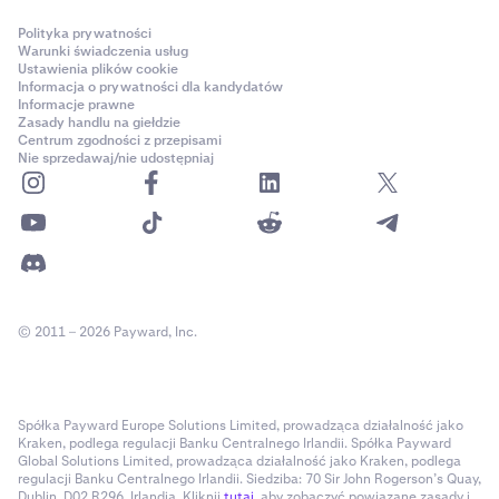
Polityka prywatności
Warunki świadczenia usług
Ustawienia plików cookie
Informacja o prywatności dla kandydatów
Informacje prawne
Zasady handlu na giełdzie
Centrum zgodności z przepisami
Nie sprzedawaj/nie udostępniaj
© 2011 – 2026 Payward, Inc.
Spółka Payward Europe Solutions Limited, prowadząca działalność jako
Kraken, podlega regulacji Banku Centralnego Irlandii. Spółka Payward
Global Solutions Limited, prowadząca działalność jako Kraken, podlega
regulacji Banku Centralnego Irlandii. Siedziba: 70 Sir John Rogerson’s Quay,
Dublin, D02 R296, Irlandia. Kliknij
tutaj
, aby zobaczyć powiązane zasady i