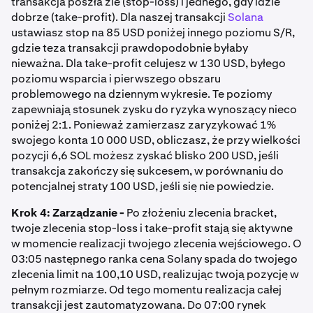
transakcja poszła źle (stop-loss) i jednego, gdy idzie
dobrze (take-profit). Dla naszej transakcji
Solana
ustawiasz stop na 85 USD poniżej innego poziomu S/R,
gdzie teza transakcji prawdopodobnie byłaby
nieważna. Dla take-profit celujesz w 130 USD, byłego
poziomu wsparcia i pierwszego obszaru
problemowego na dziennym wykresie. Te poziomy
zapewniają stosunek zysku do ryzyka wynoszący nieco
poniżej 2:1. Ponieważ zamierzasz zaryzykować 1%
swojego konta 10 000 USD, obliczasz, że przy wielkości
pozycji 6,6 SOL możesz zyskać blisko 200 USD, jeśli
transakcja zakończy się sukcesem, w porównaniu do
potencjalnej straty 100 USD, jeśli się nie powiedzie.
Krok 4: Zarządzanie -
Po złożeniu zlecenia bracket,
twoje zlecenia stop-loss i take-profit stają się aktywne
w momencie realizacji twojego zlecenia wejściowego. O
03:05 następnego ranka cena Solany spada do twojego
zlecenia limit na 100,10 USD, realizując twoją pozycję w
pełnym rozmiarze. Od tego momentu realizacja całej
transakcji jest zautomatyzowana. Do 07:00 rynek