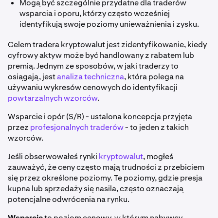
Mogą być szczególnie przydatne dla traderów
wsparcia i oporu, którzy często wcześniej
identyfikują swoje poziomy unieważnienia i zysku.
Celem tradera kryptowalut jest zidentyfikowanie, kiedy
cyfrowy aktyw może być handlowany z rabatem lub
premią. Jednym ze sposobów, w jaki traderzy to
osiągają, jest
analiza techniczna
, która polega na
używaniu wykresów cenowych do identyfikacji
powtarzalnych wzorców
.
Wsparcie i opór (S/R) - ustalona koncepcja przyjęta
przez
profesjonalnych traderów
- to jeden z takich
wzorców.
Jeśli obserwowałeś rynki
kryptowalut
, mogłeś
zauważyć, że ceny często mają trudności z przebiciem
się przez określone poziomy. Te poziomy, gdzie presja
kupna lub sprzedaży się nasila, często oznaczają
potencjalne odwrócenia na rynku.
Wsparcie
to poziom cenowy, w którym nabywcy