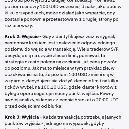
115 USD po wyjściu z długiej konsolidacji. Ponieważ
poziom cenowy 100 USD wcześniej działał jako opór w
kilku przypadkach, może działać jako wsparcie, gdy
zostanie ponownie przetestowany z drugiej strony po
raz pierwszy.
Krok 2: Wejście -
Gdy zidentyfikujesz ważny sygnał,
następnym krokiem jest znalezienie odpowiedniego
poziomu do wejścia w transakcję. Wielu traderów S/R
decyduje się na użycie zleceń limit, ponieważ ta
strategia często polega na czekaniu, aż cena powróci
do poziomu. Jak ma to miejsce w tym przykładzie, w
oczekiwaniu na to, że poziom 100 USD zmieni się w
wsparcie, decydujesz się złożyć zlecenie limit na kilka
ticków wyżej, na 100,10 USD, gdzie klaster knotów z
byłego oporu sugeruje mocny punkt wejścia. Pewny
swojej analizy, składasz zlecenie bracket o 20:00 UTC
przed odejściem od biurka.
Krok 3: Wyjścia
- Każda transakcja potrzebuje jasnych
punktów wyjścia - jednego na wypadek, gdyby