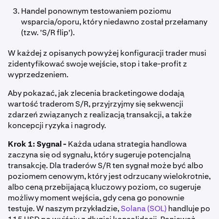
Handel ponownym testowaniem poziomu
wsparcia/oporu, który niedawno został przełamany
(tzw. 'S/R flip').
W każdej z opisanych powyżej konfiguracji trader musi
zidentyfikować swoje wejście, stop i take-profit z
wyprzedzeniem.
Aby pokazać, jak zlecenia bracketingowe dodają
wartość traderom S/R, przyjrzyjmy się sekwencji
zdarzeń związanych z realizacją transakcji, a także
koncepcji ryzyka i nagrody.
Krok 1: Sygnal -
Każda udana strategia handlowa
zaczyna się od sygnału, który sugeruje potencjalną
transakcję. Dla traderów S/R ten sygnał może być albo
poziomem cenowym, który jest odrzucany wielokrotnie,
albo ceną przebijającą kluczowy poziom, co sugeruje
możliwy moment wejścia, gdy cena go ponownie
testuje. W naszym przykładzie,
Solana (SOL)
handluje po