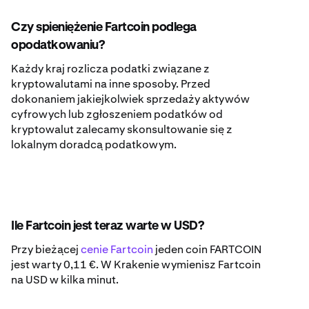
Czy spieniężenie Fartcoin podlega
opodatkowaniu?
Każdy kraj rozlicza podatki związane z
kryptowalutami na inne sposoby. Przed
dokonaniem jakiejkolwiek sprzedaży aktywów
cyfrowych lub zgłoszeniem podatków od
kryptowalut zalecamy skonsultowanie się z
lokalnym doradcą podatkowym.
Ile Fartcoin jest teraz warte w USD?
Przy bieżącej
cenie Fartcoin
jeden coin FARTCOIN
jest warty 0,11 €. W Krakenie wymienisz Fartcoin
na USD w kilka minut.