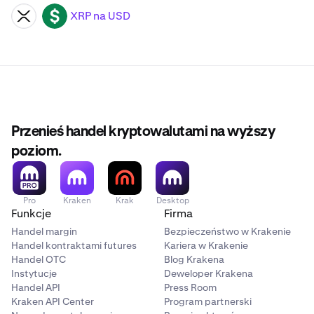
XRP na USD
XRP
USD
Przenieś handel kryptowalutami na wyższy
poziom.
Pro
Kraken
Krak
Desktop
Funkcje
Firma
Handel margin
Bezpieczeństwo w Krakenie
Handel kontraktami futures
Kariera w Krakenie
Handel OTC
Blog Krakena
Instytucje
Deweloper Krakena
Handel API
Press Room
Kraken API Center
Program partnerski