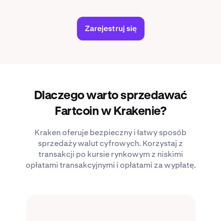
Zarejestruj się
Dlaczego warto sprzedawać
Fartcoin w Krakenie?
Kraken oferuje bezpieczny i łatwy sposób
sprzedaży walut cyfrowych. Korzystaj z
transakcji po kursie rynkowym z niskimi
opłatami transakcyjnymi i opłatami za wypłatę.