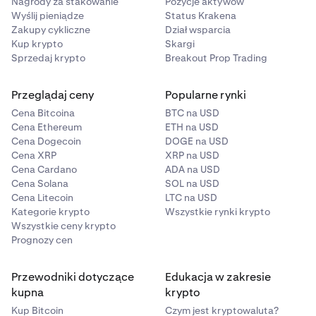
Nagrody za stakowanie
Pozycje aktywów
Wyślij pieniądze
Status Krakena
Zakupy cykliczne
Dział wsparcia
Kup krypto
Skargi
Sprzedaj krypto
Breakout Prop Trading
Przeglądaj ceny
Popularne rynki
Cena Bitcoina
BTC na USD
Cena Ethereum
ETH na USD
Cena Dogecoin
DOGE na USD
Cena XRP
XRP na USD
Cena Cardano
ADA na USD
Cena Solana
SOL na USD
Cena Litecoin
LTC na USD
Kategorie krypto
Wszystkie rynki krypto
Wszystkie ceny krypto
Prognozy cen
Przewodniki dotyczące
Edukacja w zakresie
kupna
krypto
Kup Bitcoin
Czym jest kryptowaluta?