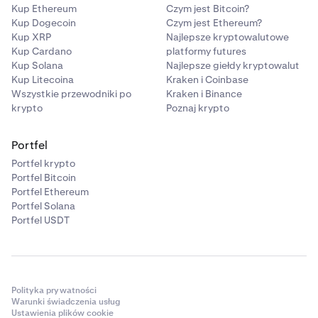
Kup Ethereum
Czym jest Bitcoin?
Kup Dogecoin
Czym jest Ethereum?
Kup XRP
Najlepsze kryptowalutowe
Kup Cardano
platformy futures
Kup Solana
Najlepsze giełdy kryptowalut
Kup Litecoina
Kraken i Coinbase
Wszystkie przewodniki po
Kraken i Binance
krypto
Poznaj krypto
Portfel
Portfel krypto
Portfel Bitcoin
Portfel Ethereum
Portfel Solana
Portfel USDT
Polityka prywatności
Warunki świadczenia usług
Ustawienia plików cookie