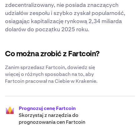
zdecentralizowany, nie posiada znaczących
udziałów zespołu i szybko zyskał popularność,
osiągając kapitalizację rynkową 2,34 miliarda
dolarów do początku 2025 roku.
Co można zrobić z Fartcoin?
Zanim sprzedasz Fartcoin, dowiedz się
więcej o różnych sposobach na to, aby
Fartcoin pracował na Ciebie w Krakenie.
Prognozuj cenę Fartcoin
Skorzystaj z narzędzia do
prognozowania cen Fartcoin