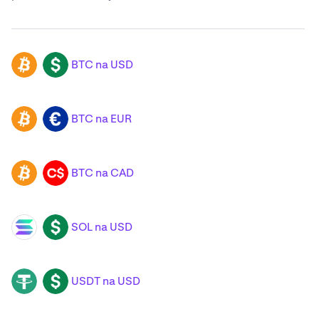
BTC na USD
BTC
USD
BTC na EUR
BTC
EUR
BTC na CAD
BTC
CAD
SOL na USD
SOL
USD
USDT na USD
USDT
USD