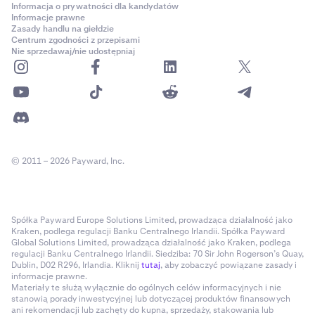
Informacja o prywatności dla kandydatów
Informacje prawne
Zasady handlu na giełdzie
Centrum zgodności z przepisami
Nie sprzedawaj/nie udostępniaj
© 2011 – 2026 Payward, Inc.
Spółka Payward Europe Solutions Limited, prowadząca działalność jako
Kraken, podlega regulacji Banku Centralnego Irlandii. Spółka Payward
Global Solutions Limited, prowadząca działalność jako Kraken, podlega
regulacji Banku Centralnego Irlandii. Siedziba: 70 Sir John Rogerson’s Quay,
Dublin, D02 R296, Irlandia. Kliknij
tutaj
, aby zobaczyć powiązane zasady i
informacje prawne.
Materiały te służą wyłącznie do ogólnych celów informacyjnych i nie
stanowią porady inwestycyjnej lub dotyczącej produktów finansowych
ani rekomendacji lub zachęty do kupna, sprzedaży, stakowania lub