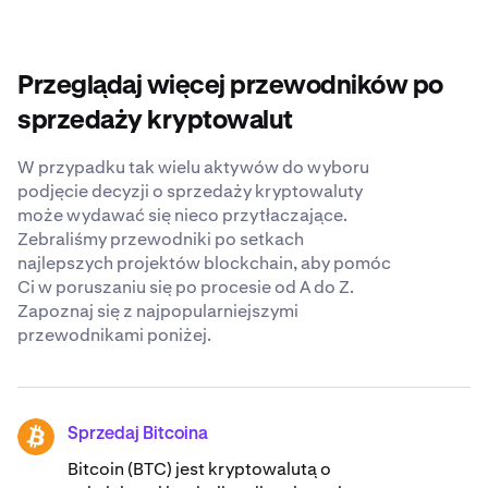
zapewnia konkurencyjne opłaty, różnorodne opcje
oraz warunków rynkowych. Weź pod uwagę takie
płatności, solidne środki bezpieczeństwa i dostępny
czynniki, jak trendy cenowe, harmonogram inwestycji i
przez całą dobę Dział Wsparcia, który jest gotowy
potencjalne konsekwencje podatkowe. Przed
odpowiedzieć na wszelkie pytania dotyczące
Przeglądaj więcej przewodników po
podjęciem jakichkolwiek decyzji warto skonsultować
sprzedaży Fartcoin.
się z doradcą finansowym i przeprowadzić dokładne
sprzedaży kryptowalut
badania.
W przypadku tak wielu aktywów do wyboru
podjęcie decyzji o sprzedaży kryptowaluty
może wydawać się nieco przytłaczające.
Zebraliśmy przewodniki po setkach
najlepszych projektów blockchain, aby pomóc
Ci w poruszaniu się po procesie od A do Z.
Zapoznaj się z najpopularniejszymi
przewodnikami poniżej.
Sprzedaj Bitcoina
BTC
Bitcoin (BTC) jest kryptowalutą o