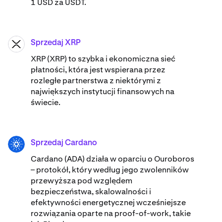
1 USD za USDT.
Sprzedaj XRP
XRP
XRP (XRP) to szybka i ekonomiczna sieć
płatności, która jest wspierana przez
rozległe partnerstwa z niektórymi z
największych instytucji finansowych na
świecie.
Sprzedaj Cardano
ADA
Cardano (ADA) ​​działa w oparciu o Ouroboros
– protokół, który według jego zwolenników
przewyższa pod względem
bezpieczeństwa, skalowalności i
efektywności energetycznej wcześniejsze
rozwiązania oparte na proof-of-work, takie