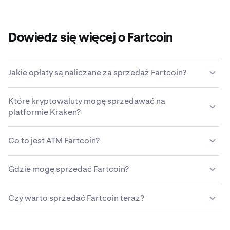
Dowiedz się więcej o Fartcoin
Jakie opłaty są naliczane za sprzedaż Fartcoin?
Platforma Kraken oferuje konkurencyjną strukturę opłat
Które kryptowaluty mogę sprzedawać na
opartą na wielkości transakcji, rodzaju aktywów,
platformie Kraken?
metodzie płatności i warunkach rynkowych.
Dowiedz
się więcej o strukturze opłat Kraken
.
Kraken umożliwia prosty zakup i sprzedaż ponad 200
Co to jest ATM Fartcoin?
kryptowalut, w tym Fartcoin.
ATM Fartcoin, czyli bankomat kryptowalutowy, to
Gdzie mogę sprzedać Fartcoin?
samoobsługowe urządzenie, w którym można kupić lub
sprzedać Fartcoin (a czasem też inne kryptowaluty) za
Chociaż można korzystać z wielu różnych metod
gotówkę lub kartą kredytową/debetową. Użytkownicy
Czy warto sprzedać Fartcoin teraz?
sprzedaży Fartcoin, większość ludzi uważa, że
mogą korzystać z interfejsu dotykowego urządzenia,
platformy kryptowalutowe, takie jak Kraken, to
aby dokonywać transakcji i zarządzać swoimi
Decyzja o tym, kiedy sprzedać Fartcoin zależy od
najprostsza i najbezpieczniejsza opcja. Kraken
portfelami cyfrowymi.
indywidualnych celów finansowych i tolerancji ryzyka