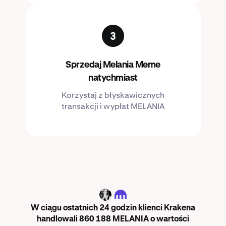
Sprzedaj Melania Meme
natychmiast
Korzystaj z błyskawicznych
transakcji i wypłat MELANIA
MELANIA
W ciągu ostatnich 24 godzin klienci Krakena
handlowali 860 188 MELANIA o wartości