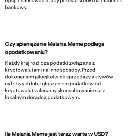
opcji finansowania, aby przelać środki na rachunek
bankowy.
Czy spieniężenie Melania Meme podlega
opodatkowaniu?
Każdy kraj rozlicza podatki związane z
kryptowalutami na inne sposoby. Przed
dokonaniem jakiejkolwiek sprzedaży aktywów
cyfrowych lub zgłoszeniem podatków od
kryptowalut zalecamy skonsultowanie się z
lokalnym doradcą podatkowym.
Ile Melania Meme jest teraz warte w USD?