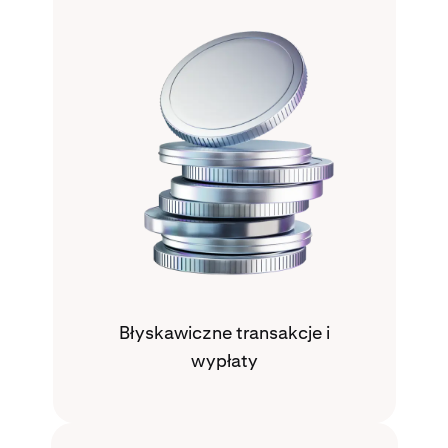
Błyskawiczne transakcje i
wypłaty