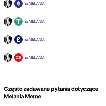
na MELANIA
MELANIA
ETH
na MELANIA
MELANIA
USDT
na MELANIA
MELANIA
GBP
na MELANIA
MELANIA
CAD
Często zadawane pytania dotyczące
Melania Meme