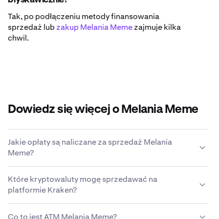
błyskawicznie?
Tak, po podłączeniu metody finansowania
sprzedaż lub
zakup Melania Meme
zajmuje kilka
chwil.
Dowiedz się więcej o Melania Meme
Jakie opłaty są naliczane za sprzedaż Melania
Meme?
Platforma Kraken oferuje konkurencyjną strukturę opłat
Które kryptowaluty mogę sprzedawać na
opartą na wielkości transakcji, rodzaju aktywów,
platformie Kraken?
metodzie płatności i warunkach rynkowych.
Dowiedz
się więcej o strukturze opłat Kraken
.
Kraken umożliwia prosty zakup i sprzedaż ponad 200
Co to jest ATM Melania Meme?