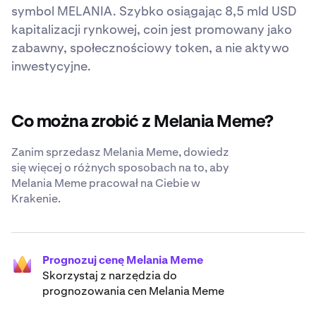
symbol MELANIA. Szybko osiągając 8,5 mld USD
kapitalizacji rynkowej, coin jest promowany jako
zabawny, społecznościowy token, a nie aktywo
inwestycyjne.
Co można zrobić z Melania Meme?
Zanim sprzedasz Melania Meme, dowiedz
się więcej o różnych sposobach na to, aby
Melania Meme pracował na Ciebie w
Krakenie.
Prognozuj cenę Melania Meme
Skorzystaj z narzędzia do
prognozowania cen Melania Meme