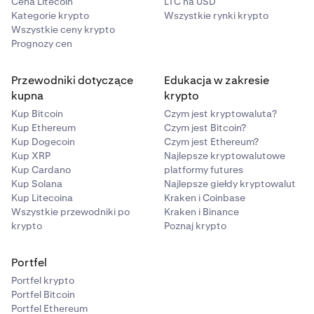
Cena Litecoin
LTC na USD
Kategorie krypto
Wszystkie rynki krypto
Wszystkie ceny krypto
Prognozy cen
Przewodniki dotyczące
Edukacja w zakresie
kupna
krypto
Kup Bitcoin
Czym jest kryptowaluta?
Kup Ethereum
Czym jest Bitcoin?
Kup Dogecoin
Czym jest Ethereum?
Kup XRP
Najlepsze kryptowalutowe
Kup Cardano
platformy futures
Kup Solana
Najlepsze giełdy kryptowalut
Kup Litecoina
Kraken i Coinbase
Wszystkie przewodniki po
Kraken i Binance
krypto
Poznaj krypto
Portfel
Portfel krypto
Portfel Bitcoin
Portfel Ethereum