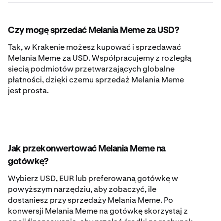
Czy mogę sprzedać Melania Meme za USD?
Tak, w Krakenie możesz kupować i sprzedawać
Melania Meme za USD. Współpracujemy z rozległą
siecią podmiotów przetwarzających globalne
płatności, dzięki czemu sprzedaż Melania Meme
jest prosta.
Jak przekonwertować Melania Meme na
gotówkę?
Wybierz USD, EUR lub preferowaną gotówkę w
powyższym narzędziu, aby zobaczyć, ile
dostaniesz przy sprzedaży Melania Meme. Po
konwersji Melania Meme na gotówkę skorzystaj z