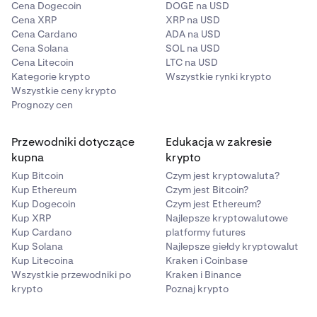
Cena Dogecoin
DOGE na USD
Cena XRP
XRP na USD
Cena Cardano
ADA na USD
Cena Solana
SOL na USD
Cena Litecoin
LTC na USD
Kategorie krypto
Wszystkie rynki krypto
Wszystkie ceny krypto
Prognozy cen
Przewodniki dotyczące
Edukacja w zakresie
kupna
krypto
Kup Bitcoin
Czym jest kryptowaluta?
Kup Ethereum
Czym jest Bitcoin?
Kup Dogecoin
Czym jest Ethereum?
Kup XRP
Najlepsze kryptowalutowe
Kup Cardano
platformy futures
Kup Solana
Najlepsze giełdy kryptowalut
Kup Litecoina
Kraken i Coinbase
Wszystkie przewodniki po
Kraken i Binance
krypto
Poznaj krypto