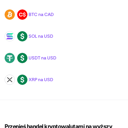
BTC na CAD
BTC
CAD
SOL na USD
SOL
USD
USDT na USD
USDT
USD
XRP na USD
XRP
USD
Przenieś handel kryptowalutami na wyższy