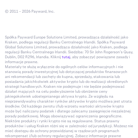
© 2011 – 2026 Payward, Inc.
Spółka Payward Europe Solutions Limited, prowadząca działalność jako
Kraken, podlega regulacji Banku Centralnego Irlandii. Spółka Payward
Global Solutions Limited, prowadząca działalność jako Kraken, podlega
regulacji Banku Centralnego Irlandii. Siedziba: 70 Sir John Rogerson’s Quay,
Dublin, D02 R296, Irlandia. Kliknij
tutaj
, aby zobaczyć powiązane zasady i
informacje prawne.
Materiały te służą wyłącznie do ogólnych celów informacyjnych i nie
stanowią porady inwestycyjnej lub dotyczącej produktów finansowych
ani rekomendacji lub zachęty do kupna, sprzedaży, stakowania lub
posiadania jakichkolwiek aktywów krypto lub do realizacji określonych
strategii handlowych. Kraken nie podejmuje i nie będzie podejmować
działań mających na celu podwyższenie lub obniżenie ceny
jakiegokolwiek udostępnianego aktywa krypto. Ze względu na
nieprzewidywalny charakter rynków aktywów krypto możliwa jest utrata
środków. Od każdego zwrotu i/lub wzrostu wartości aktywów krypto
może być naliczany podatek i dlatego zalecamy zasięgnięcie niezależnej
porady podatkowej. Mogą obowiązywać ograniczenia geograficzne.
Niektóre produkty i rynki krypto nie są regulowane. Status prawny
produktów i usług Kraken różni się w zależności od jurysdykcji. Możesz nie
mieć dostępu do ochrony przewidzianej w rządowych programach
rekompensat i/lub ochrony regulacyjnej. Zobacz informacje prawne