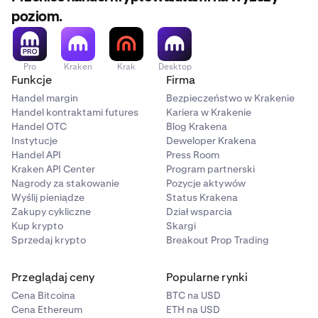
poziom.
Pro
Kraken
Krak
Desktop
Funkcje
Firma
Handel margin
Bezpieczeństwo w Krakenie
Handel kontraktami futures
Kariera w Krakenie
Handel OTC
Blog Krakena
Instytucje
Deweloper Krakena
Handel API
Press Room
Kraken API Center
Program partnerski
Nagrody za stakowanie
Pozycje aktywów
Wyślij pieniądze
Status Krakena
Zakupy cykliczne
Dział wsparcia
Kup krypto
Skargi
Sprzedaj krypto
Breakout Prop Trading
Przeglądaj ceny
Popularne rynki
Cena Bitcoina
BTC na USD
Cena Ethereum
ETH na USD