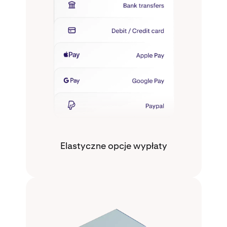
Elastyczne opcje wypłaty