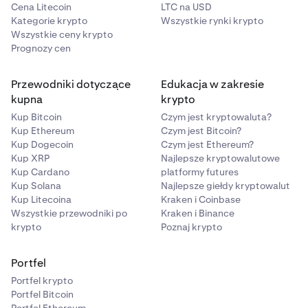
Cena Litecoin
LTC na USD
Kategorie krypto
Wszystkie rynki krypto
Wszystkie ceny krypto
Prognozy cen
Przewodniki dotyczące
Edukacja w zakresie
kupna
krypto
Kup Bitcoin
Czym jest kryptowaluta?
Kup Ethereum
Czym jest Bitcoin?
Kup Dogecoin
Czym jest Ethereum?
Kup XRP
Najlepsze kryptowalutowe
Kup Cardano
platformy futures
Kup Solana
Najlepsze giełdy kryptowalut
Kup Litecoina
Kraken i Coinbase
Wszystkie przewodniki po
Kraken i Binance
krypto
Poznaj krypto
Portfel
Portfel krypto
Portfel Bitcoin