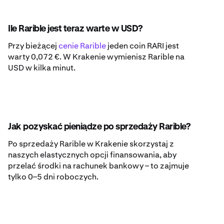
Ile Rarible jest teraz warte w USD?
Przy bieżącej
cenie Rarible
jeden coin RARI jest
warty 0,072 €. W Krakenie wymienisz Rarible na
USD w kilka minut.
Jak pozyskać pieniądze po sprzedaży Rarible?
Po sprzedaży Rarible w Krakenie skorzystaj z
naszych elastycznych opcji finansowania, aby
przelać środki na rachunek bankowy – to zajmuje
tylko 0–5 dni roboczych.