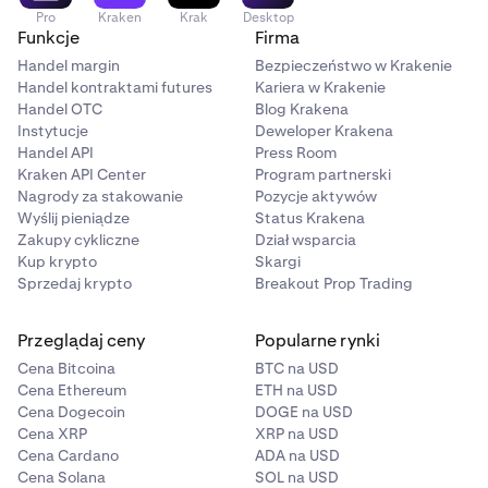
Pro
Kraken
Krak
Desktop
Funkcje
Firma
Handel margin
Bezpieczeństwo w Krakenie
Handel kontraktami futures
Kariera w Krakenie
Handel OTC
Blog Krakena
Instytucje
Deweloper Krakena
Handel API
Press Room
Kraken API Center
Program partnerski
Nagrody za stakowanie
Pozycje aktywów
Wyślij pieniądze
Status Krakena
Zakupy cykliczne
Dział wsparcia
Kup krypto
Skargi
Sprzedaj krypto
Breakout Prop Trading
Przeglądaj ceny
Popularne rynki
Cena Bitcoina
BTC na USD
Cena Ethereum
ETH na USD
Cena Dogecoin
DOGE na USD
Cena XRP
XRP na USD
Cena Cardano
ADA na USD
Cena Solana
SOL na USD