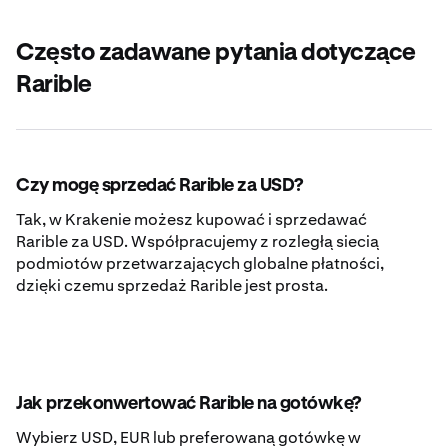
Często zadawane pytania dotyczące
Rarible
Czy mogę sprzedać Rarible za USD?
Tak, w Krakenie możesz kupować i sprzedawać
Rarible za USD. Współpracujemy z rozległą siecią
podmiotów przetwarzających globalne płatności,
dzięki czemu sprzedaż Rarible jest prosta.
Jak przekonwertować Rarible na gotówkę?
Wybierz USD, EUR lub preferowaną gotówkę w