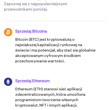
Zapoznaj się z najpopularniejszymi
przewodnikami poniżej.
Sprzedaj Bitcoina
BTC
Bitcoin (BTC) jest kryptowalutą o
największej kapitalizacji rynkowej na
świecie i ma potencjał, aby stać się globalnie
akceptowanym cyfrowym środkiem
przechowywania wartości.
Sprzedaj Ethereum
ETH
Ethereum (ETH) stanowi sieć aplikacji
zdecentralizowanych, która umożliwia
programistom tworzenie własnych
kryptowalut, NFT i innych aplikacji.