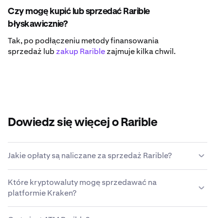
Czy mogę kupić lub sprzedać Rarible
błyskawicznie?
Tak, po podłączeniu metody finansowania
sprzedaż lub
zakup Rarible
zajmuje kilka chwil.
Dowiedz się więcej o Rarible
Jakie opłaty są naliczane za sprzedaż Rarible?
Platforma Kraken oferuje konkurencyjną strukturę opłat
Które kryptowaluty mogę sprzedawać na
opartą na wielkości transakcji, rodzaju aktywów,
platformie Kraken?
metodzie płatności i warunkach rynkowych.
Dowiedz
się więcej o strukturze opłat Kraken
.
Kraken umożliwia prosty zakup i sprzedaż ponad 200