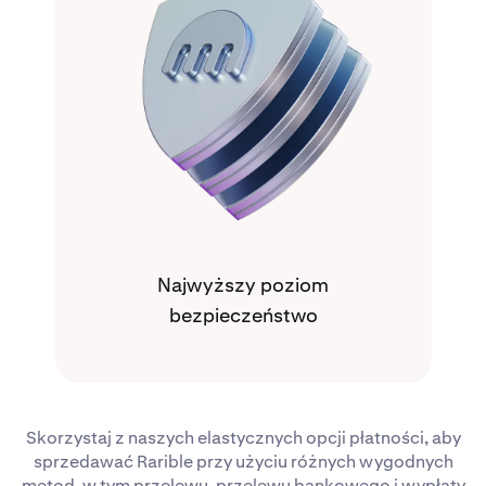
Najwyższy poziom
bezpieczeństwo
Skorzystaj z naszych elastycznych opcji płatności, aby
sprzedawać Rarible przy użyciu różnych wygodnych
metod, w tym przelewu, przelewu bankowego i wypłaty