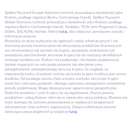
Spółka Payward Europe Solutions Limited, prowadząca działalność jako
Kraken, podlega regulacji Banku Centralnego Irlandii. Spółka Payward
Global Solutions Limited, prowadząca działalność jako Kraken, podlega
regulacji Banku Centralnego Irlandii. Siedziba: 70 Sir John Rogerson’s Quay,
Dublin, D02 R296, Irlandia. Kliknij
tutaj
, aby zobaczyć powiązane zasady i
informacje prawne.
Materiały te służą wyłącznie do ogólnych celów informacyjnych i nie
stanowią porady inwestycyjnej lub dotyczącej produktów finansowych
ani rekomendacji lub zachęty do kupna, sprzedaży, stakowania lub
posiadania jakichkolwiek aktywów krypto lub do realizacji określonych
strategii handlowych. Kraken nie podejmuje i nie będzie podejmować
działań mających na celu podwyższenie lub obniżenie ceny
jakiegokolwiek udostępnianego aktywa krypto. Ze względu na
nieprzewidywalny charakter rynków aktywów krypto możliwa jest utrata
środków. Od każdego zwrotu i/lub wzrostu wartości aktywów krypto
może być naliczany podatek i dlatego zalecamy zasięgnięcie niezależnej
porady podatkowej. Mogą obowiązywać ograniczenia geograficzne.
Niektóre produkty i rynki krypto nie są regulowane. Status prawny
produktów i usług Kraken różni się w zależności od jurysdykcji. Możesz nie
mieć dostępu do ochrony przewidzianej w rządowych programach
rekompensat i/lub ochrony regulacyjnej. Zobacz informacje prawne
dotyczące poszczególnych jurysdykcji
tutaj
.