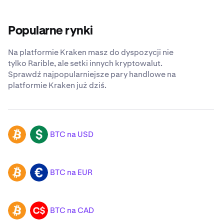
Popularne rynki
Na platformie Kraken masz do dyspozycji nie
tylko Rarible, ale setki innych kryptowalut.
Sprawdź najpopularniejsze pary handlowe na
platformie Kraken już dziś.
BTC na USD
BTC
USD
BTC na EUR
BTC
EUR
BTC na CAD
BTC
CAD