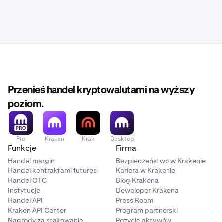
Przenieś handel kryptowalutami na wyższy
poziom.
Pro
Kraken
Krak
Desktop
Funkcje
Firma
Handel margin
Bezpieczeństwo w Krakenie
Handel kontraktami futures
Kariera w Krakenie
Handel OTC
Blog Krakena
Instytucje
Deweloper Krakena
Handel API
Press Room
Kraken API Center
Program partnerski
Nagrody za stakowanie
Pozycje aktywów