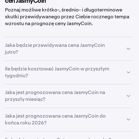
cen JasmyCoin
Poznaj możliwe krótko-, średnio- i długoterminowe
skutki przewidywanego przez Ciebie rocznego tempa
wzrostu na prognozę ceny JasmyCoin.
Jaka będzie przewidywana cena JasmyCoin
jutro?
Przy przewidywanym przez Ciebie wzroście na
Ile będzie kosztować JasmyCoin w przyszłym
poziomie
tygodniu?
5%
prognozowana cena
JasmyCoin jutro
wyniesie około
0,0035 €
.
W oparciu o podany przez Ciebie przewidywany wzrost
Jaka jest prognozowana cena JasmyCoin na
5%
przyszły miesiąc?
szacunkowa cena
JasmyCoin
w przyszłym tygodniu
wyniesie
0,0035 €
.
Jeśli
Jaka jest prognozowana cena JasmyCoin do
JasmyCoin
będzie wzrastać w przewidywanym
przez Ciebie tempie
końca roku 2026?
5%
, do końca miesiąca osiągnie
cenę
0,0035 €
.