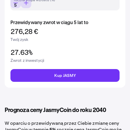
roczna stopa wzrostu (%)
Przewidywany zwrot w ciągu 5 lat to
276,28 €
Twój zysk
27.63%
Zwrot z inwestycji
Kup JASMY
Prognoza ceny JasmyCoin do roku 2040
W oparciu o przewidywaną przez Ciebie zmianę ceny
JasmyCoin w tempie
5%
rocznie cena JasmyCoin może