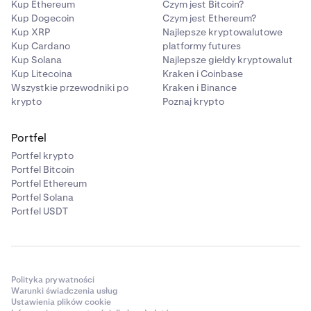
Kup Ethereum
Czym jest Bitcoin?
Kup Dogecoin
Czym jest Ethereum?
Kup XRP
Najlepsze kryptowalutowe
Kup Cardano
platformy futures
Kup Solana
Najlepsze giełdy kryptowalut
Kup Litecoina
Kraken i Coinbase
Wszystkie przewodniki po
Kraken i Binance
krypto
Poznaj krypto
Portfel
Portfel krypto
Portfel Bitcoin
Portfel Ethereum
Portfel Solana
Portfel USDT
Polityka prywatności
Warunki świadczenia usług
Ustawienia plików cookie