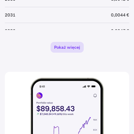
2031
0,0044 €
2032
0,0047 €
2033
0,0049 €
Pokaż więcej
2034
0,0051 €
2035
0,0054 €
2036
0,0057 €
2037
0,0059 €
2038
0,0062 €