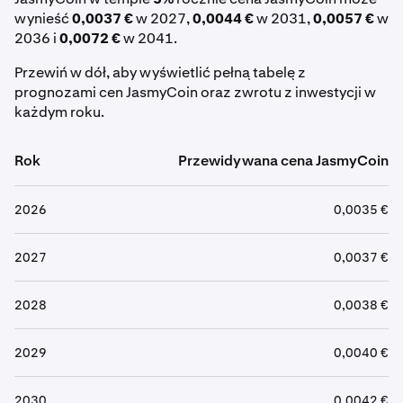
wynieść
0,0037 €
w 2027,
0,0044 €
w 2031,
0,0057 €
w
2036 i
0,0072 €
w 2041.
Przewiń w dół, aby wyświetlić pełną tabelę z
prognozami cen JasmyCoin oraz zwrotu z inwestycji w
każdym roku.
Rok
Przewidywana cena JasmyCoin
2026
0,0035 €
2027
0,0037 €
2028
0,0038 €
2029
0,0040 €
2030
0,0042 €