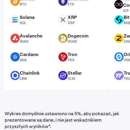
BTC
ETH
BTC
ETH
Co
ICP
ICP
Solana
XRP
Bi
SOL
XRP
BGB
SOL
XRP
BG
Avalanche
Dogecoin
Za
AVAX
DOGE
ZAMA
AVAX
DOGE
ZA
Cardano
Tron
Or
ADA
TRX
OGN
ADA
TRX
OG
Chainlink
Stellar
Tr
LINK
XLM
TRU
LINK
XLM
TR
Wykres domyślnie ustawiono na 5%, aby pokazać, jak
prezentowane są dane, i nie jest wskaźnikiem
przyszłych wyników*.