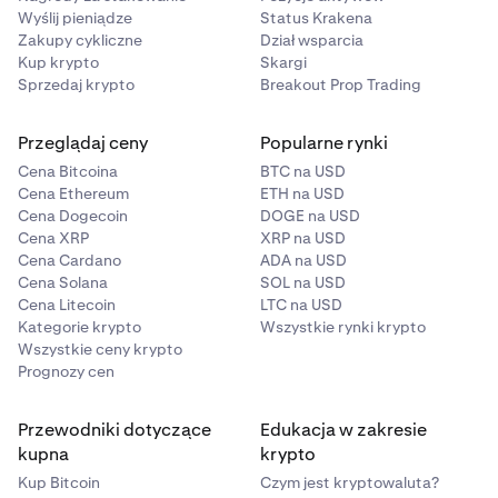
Wyślij pieniądze
Status Krakena
Zakupy cykliczne
Dział wsparcia
Kup krypto
Skargi
Sprzedaj krypto
Breakout Prop Trading
Przeglądaj ceny
Popularne rynki
Cena Bitcoina
BTC na USD
Cena Ethereum
ETH na USD
Cena Dogecoin
DOGE na USD
Cena XRP
XRP na USD
Cena Cardano
ADA na USD
Cena Solana
SOL na USD
Cena Litecoin
LTC na USD
Kategorie krypto
Wszystkie rynki krypto
Wszystkie ceny krypto
Prognozy cen
Przewodniki dotyczące
Edukacja w zakresie
kupna
krypto
Kup Bitcoin
Czym jest kryptowaluta?