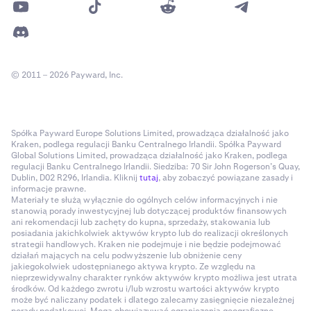
© 2011 – 2026 Payward, Inc.
Spółka Payward Europe Solutions Limited, prowadząca działalność jako
Kraken, podlega regulacji Banku Centralnego Irlandii. Spółka Payward
Global Solutions Limited, prowadząca działalność jako Kraken, podlega
regulacji Banku Centralnego Irlandii. Siedziba: 70 Sir John Rogerson’s Quay,
Dublin, D02 R296, Irlandia. Kliknij
tutaj
, aby zobaczyć powiązane zasady i
informacje prawne.
Materiały te służą wyłącznie do ogólnych celów informacyjnych i nie
stanowią porady inwestycyjnej lub dotyczącej produktów finansowych
ani rekomendacji lub zachęty do kupna, sprzedaży, stakowania lub
posiadania jakichkolwiek aktywów krypto lub do realizacji określonych
strategii handlowych. Kraken nie podejmuje i nie będzie podejmować
działań mających na celu podwyższenie lub obniżenie ceny
jakiegokolwiek udostępnianego aktywa krypto. Ze względu na
nieprzewidywalny charakter rynków aktywów krypto możliwa jest utrata
środków. Od każdego zwrotu i/lub wzrostu wartości aktywów krypto
może być naliczany podatek i dlatego zalecamy zasięgnięcie niezależnej