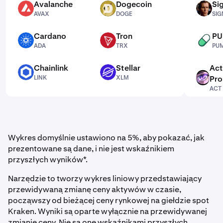
Avalanche
Dogecoin
Si
AVAX
DOGE
SIGMA
AVAX
DOGE
SI
Cardano
Tron
P
ADA
TRX
PUMP
ADA
TRX
PU
Chainlink
Stellar
Act
LINK
XLM
LINK
XLM
Pro
ACT
ACT
Wykres domyślnie ustawiono na 5%, aby pokazać, jak
prezentowane są dane, i nie jest wskaźnikiem
przyszłych wyników*.
Narzędzie to tworzy wykres liniowy przedstawiający
przewidywaną zmianę ceny aktywów w czasie,
począwszy od bieżącej ceny rynkowej na giełdzie spot
Kraken. Wyniki są oparte wyłącznie na przewidywanej
zmianie ceny. Nie są one wskaźnikami przyszłych