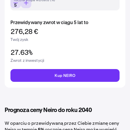
roczna stopa wzrostu (%)
Przewidywany zwrot w ciągu 5 lat to
276,28 €
Twój zysk
27.63%
Zwrot z inwestycji
Kup NEIRO
Prognoza ceny Neiro do roku 2040
W oparciu o przewidywaną przez Ciebie zmianę ceny
Neiro w tempie
5%
rocznie cena Neiro może wynieść