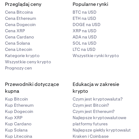
Przeglądaj ceny
Popularne rynki
Cena Bitcoina
BTC na USD
Cena Ethereum
ETH na USD
Cena Dogecoin
DOGE na USD
Cena XRP
XRP na USD
Cena Cardano
ADA na USD
Cena Solana
SOL na USD
Cena Litecoin
LTC na USD
Kategorie krypto
Wszystkie rynki krypto
Wszystkie ceny krypto
Prognozy cen
Przewodniki dotyczące
Edukacja w zakresie
kupna
krypto
Kup Bitcoin
Czym jest kryptowaluta?
Kup Ethereum
Czym jest Bitcoin?
Kup Dogecoin
Czym jest Ethereum?
Kup XRP
Najlepsze kryptowalutowe
Kup Cardano
platformy futures
Kup Solana
Najlepsze giełdy kryptowalut
Kup Litecoina
Kraken i Coinbase