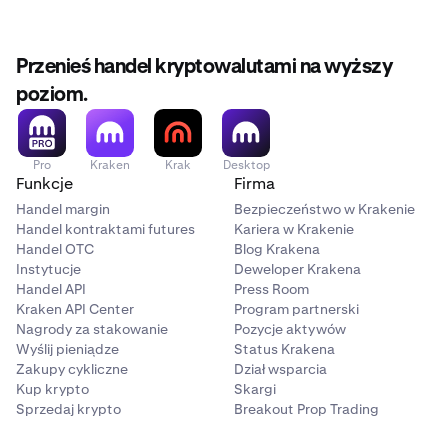
Przenieś handel kryptowalutami na wyższy
poziom.
Pro
Kraken
Krak
Desktop
Funkcje
Firma
Handel margin
Bezpieczeństwo w Krakenie
Handel kontraktami futures
Kariera w Krakenie
Handel OTC
Blog Krakena
Instytucje
Deweloper Krakena
Handel API
Press Room
Kraken API Center
Program partnerski
Nagrody za stakowanie
Pozycje aktywów
Wyślij pieniądze
Status Krakena
Zakupy cykliczne
Dział wsparcia
Kup krypto
Skargi
Sprzedaj krypto
Breakout Prop Trading