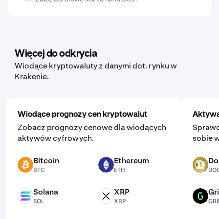
Więcej do odkrycia
Wiodące kryptowaluty z danymi dot. rynku w
Krakenie.
Wiodące prognozy cen kryptowalut
Aktywa
Zobacz prognozy cenowe dla wiodących
Sprawd
aktywów cyfrowych.
sobie w
Bitcoin
Ethereum
Do
BTC
ETH
DOGE
BTC
ETH
DO
Solana
XRP
Gri
SOL
XRP
GRIFFAIN
SOL
XRP
GRI