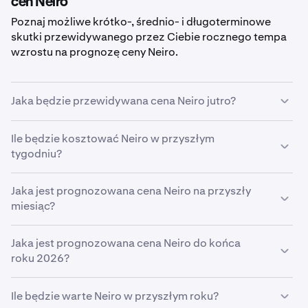
cen Neiro
Poznaj możliwe krótko-, średnio- i długoterminowe
skutki przewidywanego przez Ciebie rocznego tempa
wzrostu na prognozę ceny Neiro.
Jaka będzie przewidywana cena Neiro jutro?
Przy przewidywanym przez Ciebie wzroście na
Ile będzie kosztować Neiro w przyszłym
poziomie
tygodniu?
5%
prognozowana cena
Neiro jutro
wyniesie
około
0,000057 €
.
W oparciu o podany przez Ciebie przewidywany wzrost
Jaka jest prognozowana cena Neiro na przyszły
5%
miesiąc?
szacunkowa cena
Neiro
w przyszłym tygodniu
wyniesie
0,000057 €
.
Jeśli
Jaka jest prognozowana cena Neiro do końca
Neiro
będzie wzrastać w przewidywanym przez
Ciebie tempie
roku 2026?
5%
, do końca miesiąca osiągnie cenę
0,000057 €
.
W oparciu o przewidywany wzrost na poziomie
5%
Ile będzie warte Neiro w przyszłym roku?