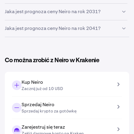
prognozowana cena
Neiro do końca roku 2026
wyniesie
0,000058 €
W oparciu o podany przez Ciebie przewidywany wzrost
Jaka jest prognoza ceny Neiro na rok 2031?
prognozowana cena
Neiro w roku 2027
to
0,000060 €
.
Na podstawie szacunkowego wzrostu wprowadzonego
Jaka jest prognoza ceny Neiro na rok 2041?
w narzędziu do prognozowania cen przewidywana cena
Neiro w roku 2031
wyniesie
0,000072 €
.
Na podstawie szacunkowego wzrostu wprowadzonego
w narzędziu do prognozowania cen przewidywana cena
Neiro w roku 2041
wyniesie
0,00012 €
.
Co można zrobić z Neiro w Krakenie
Kup Neiro
Zacznij już od 10 USD
Sprzedaj Neiro
Sprzedaj krypto za gotówkę
Zarejestruj się teraz
Załóż darmowe konto na Kraken