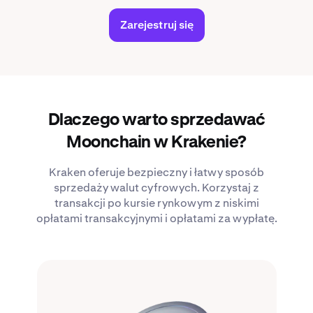
Zarejestruj się
Dlaczego warto sprzedawać
Moonchain w Krakenie?
Kraken oferuje bezpieczny i łatwy sposób
sprzedaży walut cyfrowych. Korzystaj z
transakcji po kursie rynkowym z niskimi
opłatami transakcyjnymi i opłatami za wypłatę.