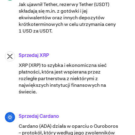
Jak ujawnił Tether, rezerwy Tether (USDT)
składają się m.in. z gotówki i jej
ekwiwalentów oraz innych depozytów
krótkoterminowych w celu utrzymania ceny
1 USD za USDT.
Sprzedaj XRP
XRP
XRP (XRP) to szybka i ekonomiczna sieć
płatności, która jest wspierana przez
rozległe partnerstwa z niektórymi z
największych instytucji finansowych na
świecie.
Sprzedaj Cardano
ADA
Cardano (ADA) ​​działa w oparciu o Ouroboros
– protokół, który według jego zwolenników