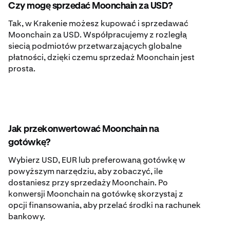
Czy mogę sprzedać Moonchain za USD?
Tak, w Krakenie możesz kupować i sprzedawać
Moonchain za USD. Współpracujemy z rozległą
siecią podmiotów przetwarzających globalne
płatności, dzięki czemu sprzedaż Moonchain jest
prosta.
Jak przekonwertować Moonchain na
gotówkę?
Wybierz USD, EUR lub preferowaną gotówkę w
powyższym narzędziu, aby zobaczyć, ile
dostaniesz przy sprzedaży Moonchain. Po
konwersji Moonchain na gotówkę skorzystaj z
opcji finansowania, aby przelać środki na rachunek
bankowy.