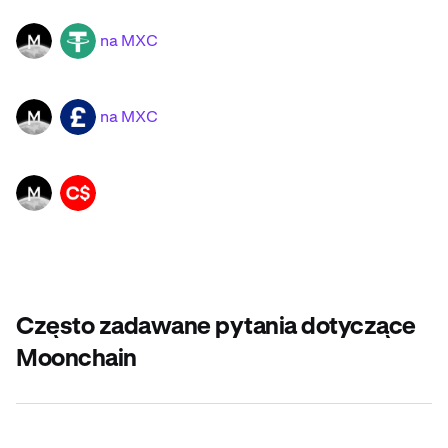
na MXC
MXC
USDT
na MXC
MXC
GBP
MXC
CAD
Często zadawane pytania dotyczące
Moonchain