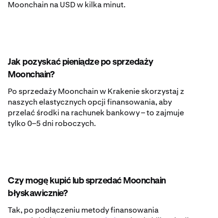
Moonchain na USD w kilka minut.
Jak pozyskać pieniądze po sprzedaży
Moonchain?
Po sprzedaży Moonchain w Krakenie skorzystaj z
naszych elastycznych opcji finansowania, aby
przelać środki na rachunek bankowy – to zajmuje
tylko 0–5 dni roboczych.
Czy mogę kupić lub sprzedać Moonchain
błyskawicznie?
Tak, po podłączeniu metody finansowania