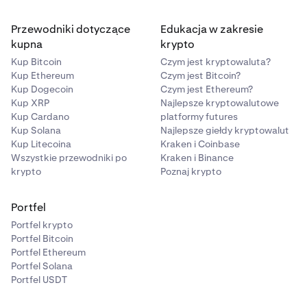
Przewodniki dotyczące
Edukacja w zakresie
kupna
krypto
Kup Bitcoin
Czym jest kryptowaluta?
Kup Ethereum
Czym jest Bitcoin?
Kup Dogecoin
Czym jest Ethereum?
Kup XRP
Najlepsze kryptowalutowe
Kup Cardano
platformy futures
Kup Solana
Najlepsze giełdy kryptowalut
Kup Litecoina
Kraken i Coinbase
Wszystkie przewodniki po
Kraken i Binance
krypto
Poznaj krypto
Portfel
Portfel krypto
Portfel Bitcoin
Portfel Ethereum
Portfel Solana
Portfel USDT