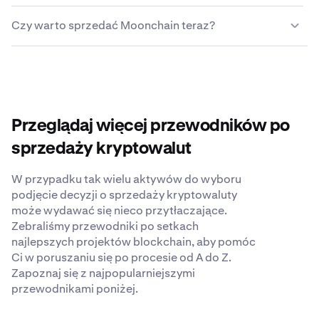
sprzedać Moonchain (a czasem też inne kryptowaluty)
Chociaż można korzystać z wielu różnych metod
za gotówkę lub kartą kredytową/debetową.
Czy warto sprzedać Moonchain teraz?
sprzedaży Moonchain, większość ludzi uważa, że
Użytkownicy mogą korzystać z interfejsu dotykowego
platformy kryptowalutowe, takie jak Kraken, to
urządzenia, aby dokonywać transakcji i zarządzać
Decyzja o tym, kiedy sprzedać Moonchain zależy od
najprostsza i najbezpieczniejsza opcja. Kraken
swoimi portfelami cyfrowymi.
indywidualnych celów finansowych i tolerancji ryzyka
zapewnia konkurencyjne opłaty, różnorodne opcje
oraz warunków rynkowych. Weź pod uwagę takie
płatności, solidne środki bezpieczeństwa i dostępny
czynniki, jak trendy cenowe, harmonogram inwestycji i
przez całą dobę Dział Wsparcia, który jest gotowy
potencjalne konsekwencje podatkowe. Przed
odpowiedzieć na wszelkie pytania dotyczące
Przeglądaj więcej przewodników po
podjęciem jakichkolwiek decyzji warto skonsultować
sprzedaży Moonchain.
się z doradcą finansowym i przeprowadzić dokładne
sprzedaży kryptowalut
badania.
W przypadku tak wielu aktywów do wyboru
podjęcie decyzji o sprzedaży kryptowaluty
może wydawać się nieco przytłaczające.
Zebraliśmy przewodniki po setkach
najlepszych projektów blockchain, aby pomóc
Ci w poruszaniu się po procesie od A do Z.
Zapoznaj się z najpopularniejszymi
przewodnikami poniżej.