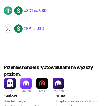
USDT na USD
USDT
USD
XRP na USD
XRP
USD
Przenieś handel kryptowalutami na wyższy
poziom.
Pro
Kraken
Krak
Desktop
Funkcje
Firma
Handel margin
Bezpieczeństwo w Krakenie