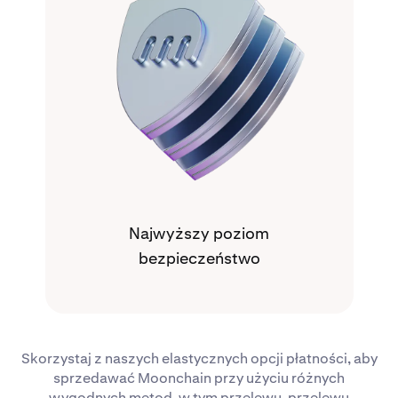
Najwyższy poziom
bezpieczeństwo
Skorzystaj z naszych elastycznych opcji płatności, aby
sprzedawać Moonchain przy użyciu różnych
wygodnych metod, w tym przelewu, przelewu