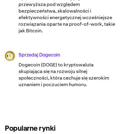
przewyższa pod względem
bezpieczeństwa, skalowalności i
efektywności energetycznej wcześniejsze
rozwiązania oparte na proof-of-work, takie
jak Bitcoin.
Sprzedaj Dogecoin
DOGE
Dogecoin (DOGE) to kryptowaluta
skupiająca się na rozwoju silnej
społeczności, która cechuje się szerokim
uznaniem i poczuciem humoru.
Popularne rynki