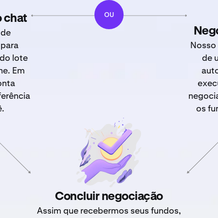
OU
 chat
Nego
 de
 para
Nosso 
do lote
de 
he. Em
aut
onta
exec
ferência
negoci
ê.
os fu
Concluir negociação
Assim que recebermos seus fundos,