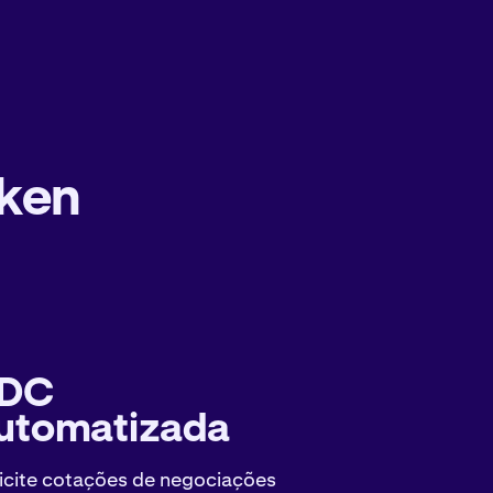
aken
DC
utomatizada
icite cotações de negociações