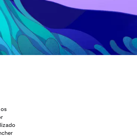
 os
or
lizado
encher