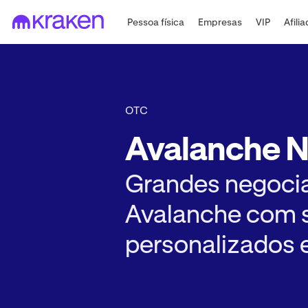
Pessoa física
Empresas
VIP
Afili
OTC
Avalanche 
Grandes negoci
Avalanche com 
personalizados 