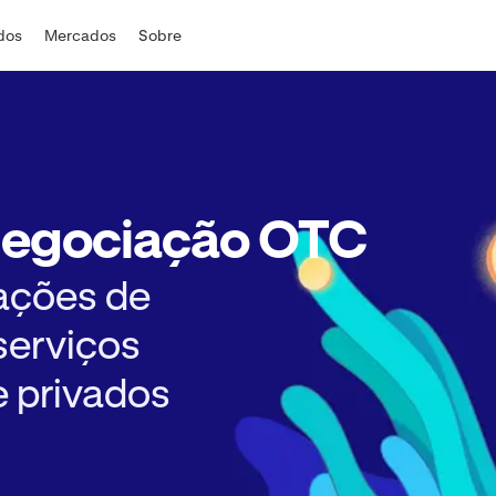
ados
Mercados
Sobre
Negociação OTC
ações de
serviços
e privados