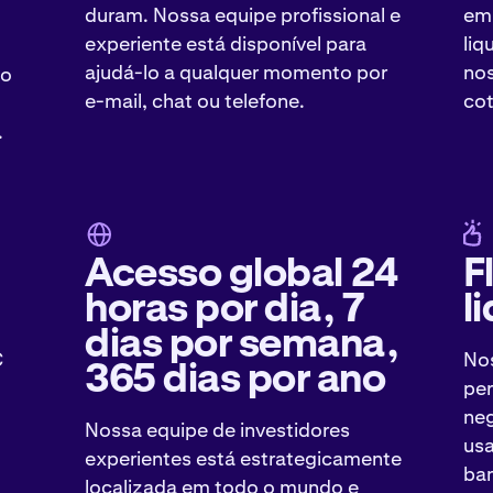
duram. Nossa equipe profissional e
em 
experiente está disponível para
liq
ajudá-lo a qualquer momento por
nos
do
e-mail, chat ou telefone.
co
.
Acesso global 24
F
horas por dia, 7
l
dias por semana,
C
Nos
365 dias por ano
per
neg
Nossa equipe de investidores
usa
experientes está estrategicamente
ban
localizada em todo o mundo e