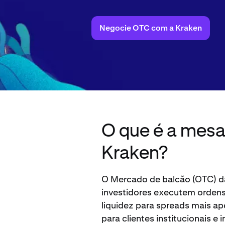
Negocie OTC com a Kraken
O que é a mes
Kraken?
O Mercado de balcão (OTC) d
investidores executem orden
liquidez para spreads mais a
para clientes institucionais e