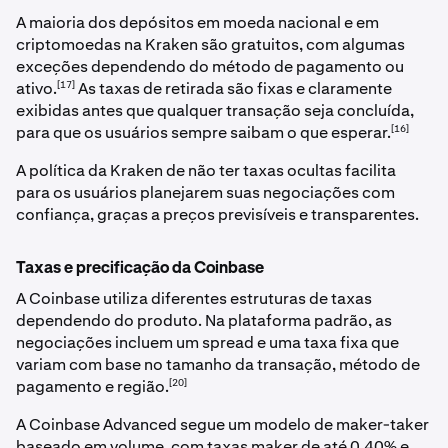
A maioria dos depósitos em moeda nacional e em
criptomoedas na Kraken são gratuitos, com algumas
exceções dependendo do método de pagamento ou
[17]
ativo.
As taxas de retirada são fixas e claramente
exibidas antes que qualquer transação seja concluída,
[16]
para que os usuários sempre saibam o que esperar.
A política da Kraken de não ter taxas ocultas facilita
para os usuários planejarem suas negociações com
confiança, graças a preços previsíveis e transparentes.
Taxas e precificação da Coinbase
A Coinbase utiliza diferentes estruturas de taxas
dependendo do produto. Na plataforma padrão, as
negociações incluem um spread e uma taxa fixa que
variam com base no tamanho da transação, método de
[20]
pagamento e região.
A Coinbase Advanced segue um modelo de maker-taker
baseado em volume, com taxas maker de até 0,40% e