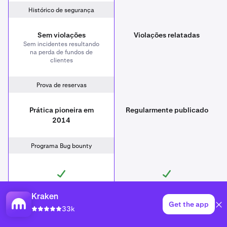
Histórico de segurança
Sem violações
Violações relatadas
Sem incidentes resultando
na perda de fundos de
clientes
Prova de reservas
Prática pioneira em
Regularmente publicado
2014
Programa Bug bounty
Kraken
Certificação ISO/IEC 27001:2013
Get the app
33k