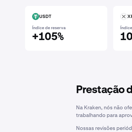
USDT
X
USDT
XRP
Índice de reserva
Índice
+105%
10
Prestação d
Na Kraken, nós não ofe
trabalhando para aprov
Nossas revisões periód