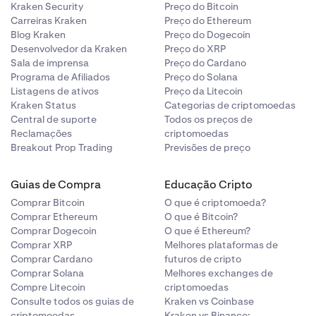
Kraken Security
Preço do Bitcoin
. Também
Carreiras Kraken
Preço do Ethereum
aldo de Prova
cliente.
Blog Kraken
Preço do Dogecoin
te negativo no
Desenvolvedor da Kraken
Preço do XRP
aldo BTC no
Sala de imprensa
Preço do Cardano
eu saldo de
cados mais
Programa de Afiliados
Preço do Solana
elatórios de
Listagens de ativos
Preço da Litecoin
a do relatório,
Kraken Status
Categorias de criptomoedas
Central de suporte
Todos os preços de
ica que
Reclamações
criptomoedas
de Prova de
foi criado.
Breakout Prop Trading
Previsões de preço
 negativo para o
ldo ETH no
am a propriedade
Guias de Compra
Educação Cripto
Seu saldo de
para e verifica
Comprar Bitcoin
O que é criptomoeda?
Merkle Tree e,
Comprar Ethereum
O que é Bitcoin?
Comprar Dogecoin
O que é Ethereum?
 de Reserva de
Comprar XRP
Melhores plataformas de
ocedimento de
Comprar Cardano
futuros de cripto
aisquer
Comprar Solana
Melhores exchanges de
o a
Compre Litecoin
criptomoedas
Consulte todos os guias de
Kraken vs Coinbase
criptomoedas
Kraken vs Binance: