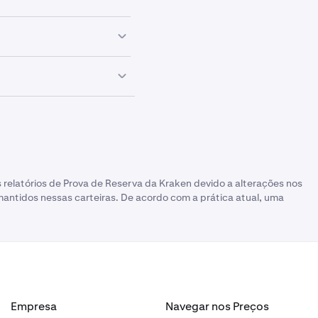
 independente
ome de seus
os agrega em
s os saldos dos
m que o
cente: Bitcoin
nta Kraken na
imitações no
momento da
 momento da
idos em ativos
do seu saldo
 sido
relatórios de Prova de Reserva da Kraken devido a alterações nos
mantidos nessas carteiras. De acordo com a prática atual, uma
rface do Kraken
dos não foram
ter sido
pelos valores
ade por parte
Empresa
Navegar nos Preços
ndependente