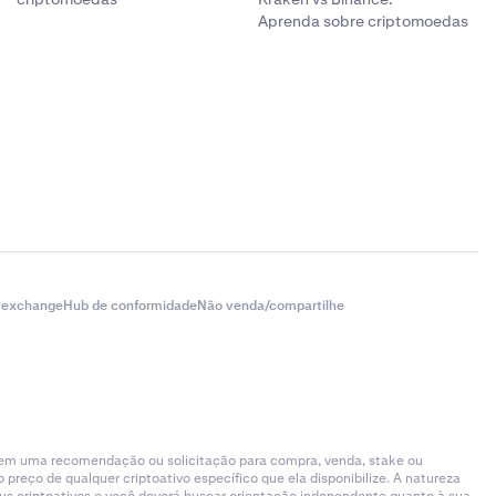
eparado de Prova
Aprenda sobre criptomoedas
os por lucro e
 mesmos ativos
(com seu
ingle
TC mantido sob
rdas não
a exchange
Hub de conformidade
Não venda/compartilhe
ollateral, que
stódia da
 é rastreado em
, nem uma recomendação ou solicitação para compra, venda, stake ou
reço de qualquer criptoativo específico que ela disponibilize. A natureza
 de Reserva de
eus criptoativos e você deverá buscar orientação independente quanto à sua