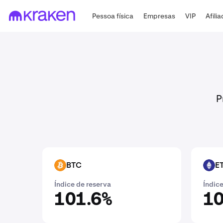
Pessoa física
Empresas
VIP
Afili
P
BTC
E
BTC
ETH
Índice de reserva
Índice
101.6%
10