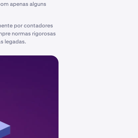
 com apenas alguns
mente por contadores
umpre normas rigorosas
as legadas.