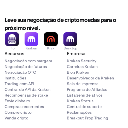
Leve sua negociação de criptomoedas para o
próximo nível.
Pro
Kraken
Krak
Desktop
Recursos
Empresa
Negociação com margem
Kraken Security
Negociação de futuros
Carreiras Kraken
Negociação OTC
Blog Kraken
Instituições
Desenvolvedor da Kraken
Trading com API
Sala de imprensa
Central de API da Kraken
Programa de Afiliados
Recompensas de stake
Listagens de ativos
Envie dinheiro
Kraken Status
Compras recorrentes
Central de suporte
Compre cripto
Reclamações
Venda cripto
Breakout Prop Trading