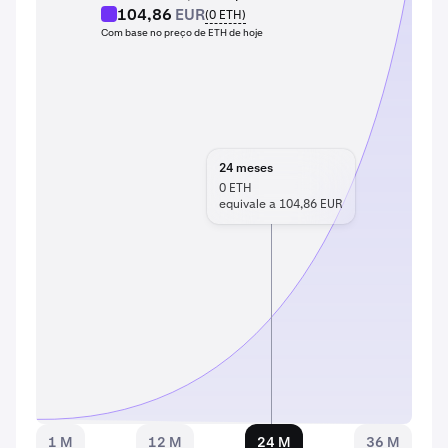
104,86
EUR
(
0
ETH
)
Com base no preço de ETH de hoje
24
meses
0
ETH
equivale a 104,86 EUR
1 M
12 M
24 M
36 M