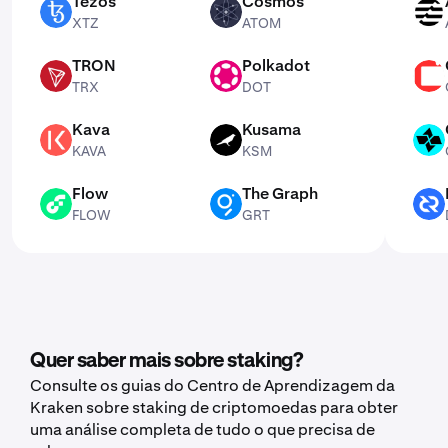
Tezos
Cosmos
XTZ
ATOM
APT
XTZ
ATOM
TRON
Polkadot
TRX
DOT
CSPR
TRX
DOT
Kava
Kusama
KAVA
KSM
CTSI
KAVA
KSM
Flow
The Graph
FLOW
GRT
DCR
FLOW
GRT
Quer saber mais sobre staking?
Consulte os guias do Centro de Aprendizagem da
Kraken sobre staking de criptomoedas para obter
uma análise completa de tudo o que precisa de