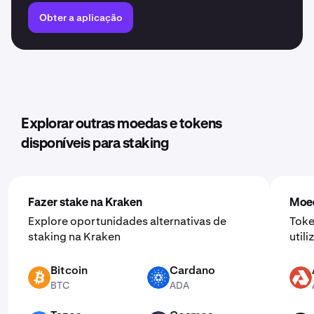
Obter a aplicação
Explorar outras moedas e tokens
disponíveis para staking
Fazer stake na Kraken
Moed
Explore oportunidades alternativas de
Toke
staking na Kraken
util
Bitcoin
Cardano
BTC
ADA
AKT
BTC
ADA