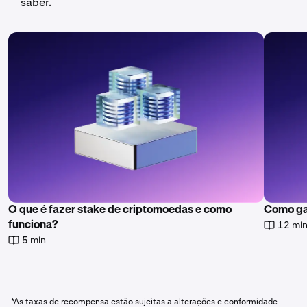
saber.
O que é fazer stake de criptomoedas e como
Como ga
12 mi
funciona?
5 min
*As taxas de recompensa estão sujeitas a alterações e conformidade