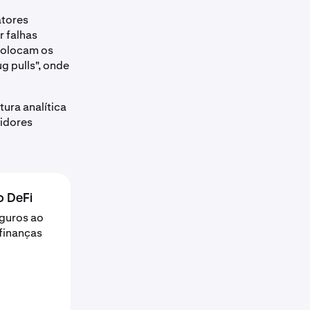
atores
 falhas
 colocam os
g pulls", onde
ura analítica
tidores
o DeFi
guros ao
finanças