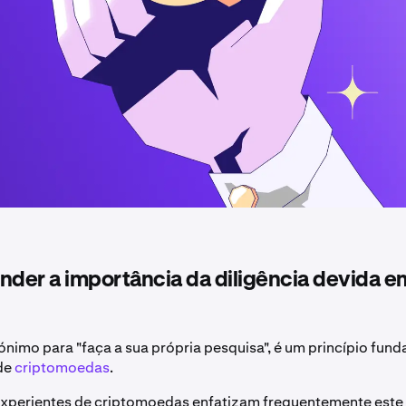
er a importância da diligência devida em
nimo para "faça a sua própria pesquisa", é um princípio fun
de
criptomoedas
.
experientes de criptomoedas enfatizam frequentemente este