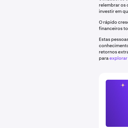
relembrar os 
investir em qu
O rápido cres
financeiros t
Estas pessoa
conhecimento 
retornos extr
para
explorar