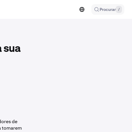
Procurar
/
a sua
dores de
 a tomarem