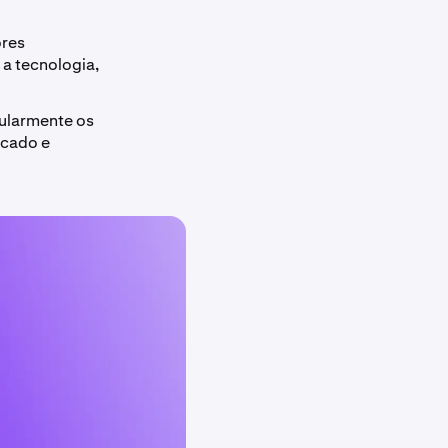
ores
 a tecnologia,
ularmente os
rcado e