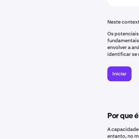
Neste context
Os potenciais 
fundamentais 
envolver a an
identificar se
Iniciar
Por que é
A capacidade 
entanto, no m