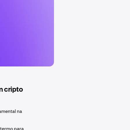
 cripto
damental na
 termo para