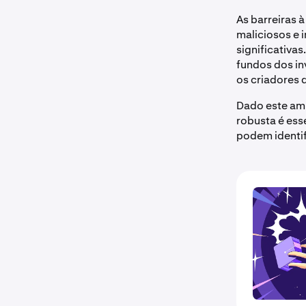
As barreiras 
maliciosos e 
significativa
fundos dos in
os criadores 
Dado este amb
robusta é ess
podem identif