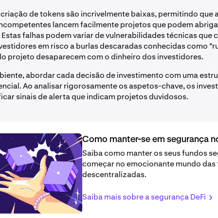
à criação de tokens são incrivelmente baixas, permitindo que 
incompetentes lancem facilmente projetos que podem abrigar
s. Estas falhas podem variar de vulnerabilidades técnicas que
vestidores em risco a burlas descaradas conhecidas como "ru
do projeto desaparecem com o dinheiro dos investidores.
iente, abordar cada decisão de investimento com uma estrut
encial. Ao analisar rigorosamente os aspetos-chave, os inves
icar sinais de alerta que indicam projetos duvidosos.
Como manter-se em segurança n
Saiba como manter os seus fundos se
começar no emocionante mundo das 
descentralizadas.
Saiba mais sobre a segurança DeFi