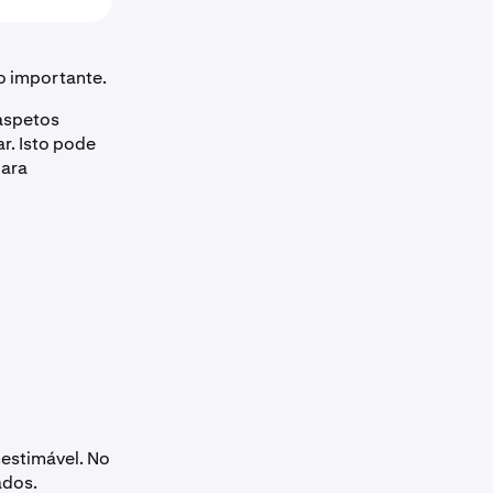
o importante.
 aspetos
r. Isto pode
para
nestimável. No
ados.