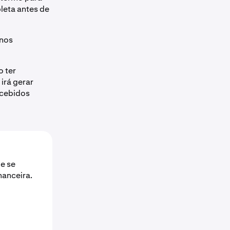
leta antes de
rnos
 ter
irá gerar
ncebidos
e se
nanceira.