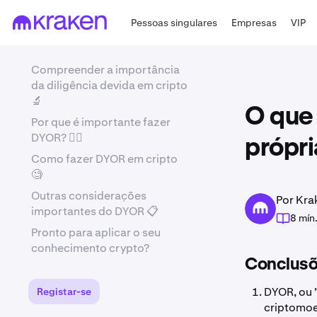
Pessoas singulares
Empresas
VIP
Compreender a importância
da diligência devida em cripto
🔬
O que
Por que é importante fazer
DYOR? 🤷‍♂️
própri
Como fazer DYOR em cripto
🧐
Outras considerações
Por Kra
importantes do DYOR 📋
8 mín
Pronto para aplicar o seu
conhecimento crypto?
Conclusõ
DYOR, ou "
Registar-se
criptomoe