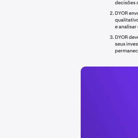
decisões 
DYOR envo
qualitativ
e analisa
DYOR deve
seus inve
permanece