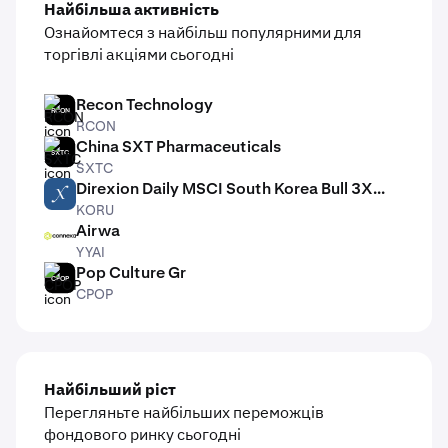
Найбільша активність
Ознайомтеся з найбільш популярними для
торгівлі акціями сьогодні
Recon Technology
RCON
RCON
China SXT Pharmaceuticals
SXTC
SXTC
Direxion Daily MSCI South Korea Bull 3X...
KORU
KORU
Airwa
YYAI
YYAI
Pop Culture Gr
CPOP
CPOP
Найбільший ріст
Перегляньте найбільших переможців
фондового ринку сьогодні