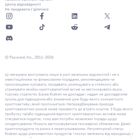
Центр відповідності
Не продавати / ділитися
© Payward, Inc., 2011–2026
Ці матеріали виступають лише в ролі загальних відомостей і не є
інвестиційними чи фінансовими порадами, рекомендаціями чи
пропозиціями купувати, продавати, розміщувати в стейкінгу або
утримувати якийсь криптовалютний актив чи застосовувати якусь
торгову стратегію. Біржа Kraken не докладає і надалі не докладатиме
зусиль для підвищення або зниження ціни будь-якого конкретного
криптоактиву, який пропонується. Непередбачувана природа
криптовалютних ринків може призвести до втрати коштів. З будь-якого
прибутку та/або підвищення вартості криптовалютних активів може
стягуватися податок, тому вам потрібні незалежні поради щодо
оподаткування. Можуть застосовуватися географічні обмеження. Деякі
криптопродукти та ринки є нерегульованими. Регуляторний статус
Kraken щодо різноманітних продуктів і послуг залежить від юрисдикції, і