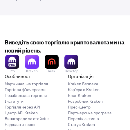
Виведіть свою торгівлю криптовалютами на
новий рівень.
Pro
Kraken
Krak
Desktop
Особливості
Організація
Маржинальна торгівля
Kraken Безпека
Торгівля ф’ючерсами
Кар'єра в Kraken
Позабіржова торгівля
Блог Kraken
Інститути
Розробник Kraken
Торгівля через API
Прес-центр
Центр API Kraken
Партнерська програма
Винагороди за стейкінг
Перелік активів
Надіслати гроші
Статус Kraken