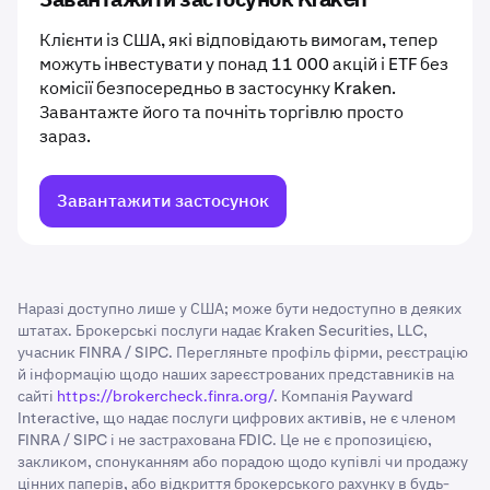
Завантажити застосунок Kraken
Клієнти із США, які відповідають вимогам, тепер
можуть інвестувати у понад 11 000 акцій і ETF без
комісії безпосередньо в застосунку Kraken.
Завантажте його та почніть торгівлю просто
зараз.
Завантажити застосунок
Наразі доступно лише у США; може бути недоступно в деяких
штатах. Брокерські послуги надає Kraken Securities, LLC,
учасник FINRA / SIPC. Перегляньте профіль фірми, реєстрацію
й інформацію щодо наших зареєстрованих представників на
сайті
https://brokercheck.finra.org/
. Компанія Payward
Interactive, що надає послуги цифрових активів, не є членом
FINRA / SIPC і не застрахована FDIC. Це не є пропозицією,
закликом, спонуканням або порадою щодо купівлі чи продажу
цінних паперів, або відкриття брокерського рахунку в будь-