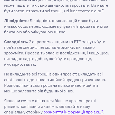
може падати так само швидко, як і зростати. Ви маєте
бути готові втратити всі гроші, які інвестуєте в акції.
Ліквідність:
Ліквідність деяких акцій може бути
низькою, що перешкоджає купувати й продавати їх за
бажаною або очікуваною ціною.
Складність.
З окремими акціями та ETF можуть бути
пов’язані специфічні складні ризики, які важко
зрозуміти. Проведіть власне дослідження, і якщо щось
виглядає надто добре, щоб бути правдою, це,
ймовірно, так і є.
Не вкладайте всі гроші в один проєкт: Вкладати всі
свої гроші в один інвестиційний продукт ризиковано.
Розподіляючи свої гроші на кілька інвестицій, ви
менше залежите від будь-якої з них.
Якщо ви хочете дізнатися більше про конкретні
ризики, пов’язані з акціями, відвідайте нашу
спеціальну сторінку
розкриття інформації про акції
.