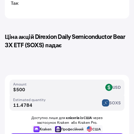
Так
Ціна акцій Direxion Daily Semiconductor Bear
3X ETF (SOXS) падає
Amount
USD
USD
Estimated quantity
SOXS
SOXS
Доступно лише для
клієнтів із США
через
застосунок Kraken або Kraken Pro.
Kraken
Професійний
США