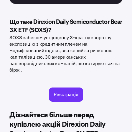
Що таке Direxion Daily Semiconductor Bear
3X ETF (SOXS)?
SOXS забезпечує щоденну 3-кратну зворотну
експозицію з кредитним плечем на
модифікований індекс, зважений за ринковою
капіталізацією, 30 американських
напівпровідникових компаній, що котируються на
біржі.
Реєстрація
Дізнайтеся більше перед
купівлею акцій Direxion Daily