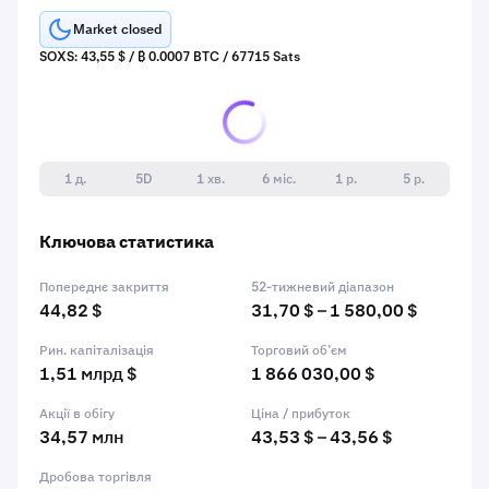
Market closed
SOXS: 43,55 $ / ₿ 0.0007 BTC / 67715 Sats
1 д.
5D
1 хв.
6 міс.
1 р.
5 р.
Ключова статистика
Попереднє закриття
52-тижневий діапазон
44,82 $
31,70 $ – 1 580,00 $
Рин. капіталізація
Торговий об’єм
1,51 млрд $
1 866 030,00 $
Акції в обігу
Ціна / прибуток
34,57 млн
43,53 $ – 43,56 $
Дробова торгівля