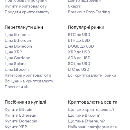
Повторювані покупки
Центр підтримки
Купити криптовалюту
Скарги
Продати криптовалюту
Breakout Prop Trading
Переглянути ціни
Популярні ринки
Ціна біткоїна
BTC до USD
Ціна Ethereum
ETH до USD
Ціна Dogecoin
DOGE до USD
Ціна XRP
XRP до USD
Ціна Cardano
ADA до USD
Ціна Solana
SOL до USD
Ціна Litecoin
LTC до USD
Категорії криптовалюти
Всі криптовалютні ринки
Всі ціни на криптовалюту
Прогнози цін
Посібники з купівлі
Криптовалютна освіта
Купити Bitcoin
Що таке криптовалюта?
Купити Ethereum
Що таке Bitcoin?
Купити Dogecoin
Що таке Ethereum?
Купити XRP
Найкращі платформи для