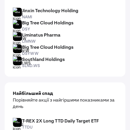
Jinxin Technology Holding
NAMI
NAMI
Big Tree Cloud Holdings
DSY
DSY
Liminatus Pharma
LIMNW
LIMNW
Big Tree Cloud Holdings
DSYWW
DSYWW
Southland Holdings
SLND.WS
SLND.WS
Найбільший спад
Порівняйте акції з найгіршими показниками за
день
T-REX 2X Long TTD Daily Target ETF
TTDU
TTDU