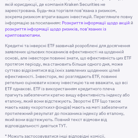
якій юрисдикції, де компанія Kraken Securities не
зареєстрована. Будь-яка торгівля пов’язана з ризиком,
зокрема ризиком втрати ваших інвестицій. Перегляньте повну
інформацію за посиланням:
Розкриття інформації щодо акцій
й
розкриття інформації щодо ризиків, пов’язаних із
криптовалютами
.
Кредитні та інверсні ETF зазвичай розроблені для досягнення
заявлених цільових показників ефективності на щоденній
основі, але інвестори повинні знати, що ефективність цих ETF
протягом періоду, яка становить більше одного дня, може
суттєво відрізнятися від їхніх заявлених щоденних цілей
ефективності. Інвестори, які розглядають ETF, повинні
ретельно оцінювати кожну інвестицію та не вважати, що всі
ETF однакові. ETF із використанням кредитного плеча
прагнуть забезпечити кратно вищу ефективність індексу або
еталону, який вони відстежують. Зворотні ETF (що також
мають назву «коротких» фондів) мають на меті забезпечити
протилежний результат до показника індексу або еталону,
який вони відстежують. Повний текст відмови від
відповідальності дивіться ТУТ.
* Можуть застосовуватися інші відповідні комісії.