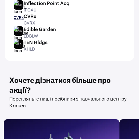
Inflection Point Acq
IPCXU
IPCXU
CVRx
CVRX
CVRX
Edible Garden
EDBLW
EDBLW
TEN Hldgs
XHLD
XHLD
Хочете дізнатися більше про
акції?
Перегляньте наші посібники з навчального центру
Kraken