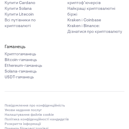
Купити Cardano
криптоф’ючерсів
Купити Solana
Найкращі криптовалютні
Купити Litecoin
біржі
Всі путівники по
Kraken і Coinbase
криптовалюті
Kraken і Binance:
Дізнатися про криптовалюту
Гаманець
Криптогаманець
Bitcoin-гаманець
Ethereum-гаманець
Solana-гаманець
USDT-гаманець
Повідомлення про конфіденційність
Умови надання послуг
Налаштування файлів cookie
Політика конфіденційності кандидатів
Розкриття інформації
Правила біржової торгівлі