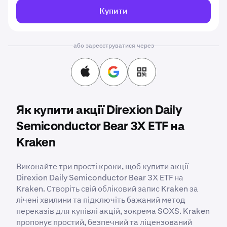
Купити
або зареєструватися через
Як купити акції Direxion Daily
Semiconductor Bear 3X ETF на
Kraken
Виконайте три прості кроки, щоб купити акції
Direxion Daily Semiconductor Bear 3X ETF на
Kraken. Створіть свій обліковий запис Kraken за
лічені хвилини та підключіть бажаний метод
переказів для купівлі акцій, зокрема SOXS. Kraken
пропонує простий, безпечний та ліцензований