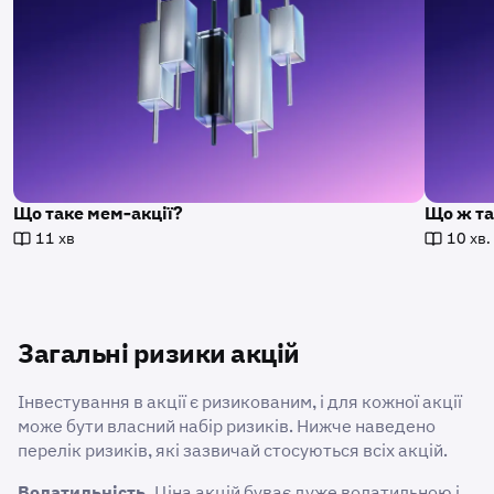
Що таке мем-акції?
Що ж та
11 хв
10 хв.
Загальні ризики акцій
Інвестування в акції є ризикованим, і для кожної акції
може бути власний набір ризиків. Нижче наведено
перелік ризиків, які зазвичай стосуються всіх акцій.
Волатильність.
Ціна акцій буває дуже волатильною і