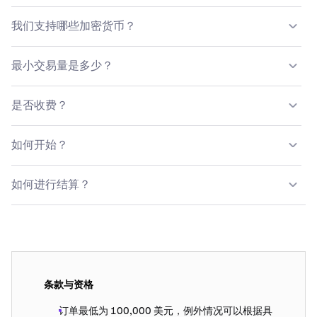
场外交易门户
是一个自助服务系统，允许场外交易客户获得
我们支持哪些加密货币？
所支持的加密资产的可执行的自动报价，包括:
聊天交易：
根据您的交易习惯提供定制价化格图表
最小交易量是多少？
仓位配置信息
Kraken交易平台上所有
在列资产组
（因地域不同而有不
最小交易量等值于100,000美元。聊天支持型交易无最大交
同
限制
）
近期交易和场外交易历史
是否收费？
易量限制。
询价请求（RFQ）
：
RFQ访问权限
Kraken场外交易服务台不收取任何费用。所示出价和报价
如何开始？
超过
20 种资产，包括稳定币
（受地域
限制
）
为全包含价格。
访问场外交易服务台须进行Kraken交易账户专业等级验
场外交易衍生品：
如何进行结算？
证。
BTC和ETH可进行期货交易（因地域不同而有不同
限
必须在24小时内结算交易承付款项
等级验证
要求
参见此处。
制
）。
加密货币可以通过Kraken交易钱包进行往来结算，或者
场外交易衍生品服务仅适用于某些司法管辖区的场外客
个人账户：
汇至您选择的外部钱包
户。
了解更多
有关场外交易衍生品的信息。
https://support.kraken.com/hc/en-
美元可以通过Kraken账户进行往来结算或者直接电汇至
us/articles/115005036268-Pro-accounts-for-
条款与资格
您的银行账户
Individuals
订单最低为 100,000 美元，例外情况可以根据具
澳元可以直接通过您的国内银行账户进行往来结算