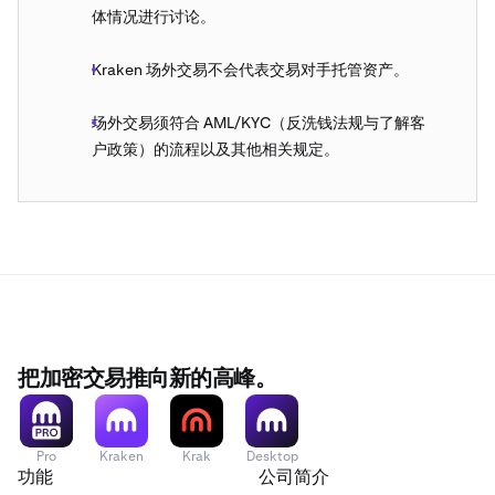
企业账户：
体情况进行讨论。
其他可在Kraken上交易的法定货币，只能通过Kraken
https://support.kraken.com/hc/en-
账户进行结算
Kraken 场外交易不会代表交易对手托管资产。
us/articles/115004862007-Pro-accounts-for-
Corporations-and-Institutions
场外交易须符合 AML/KYC（反洗钱法规与了解客
您的结算选项：
户政策）的流程以及其他相关规定。
灵活的结算安排让您能够通过Kraken账户、银行或您选
择的外部钱包在24小时内完成交易结算
RFQ
除了提供灵活的结算方式（需符合条件）外，还提
供完全自动的交易和结算功能：
自动结算
允许您使用Kraken余额进行交易和结算。
您的Kraken账户必须有资金，在您完成交易后，您
的资产将在几秒钟内结算到您的Kraken账户。
把加密交易推向新的高峰。
符合条件的客户可使用
灵活的结算
，这让您能够通过
Kraken账户、银行或外部钱包在24小时内完成交易
结算。
Pro
Kraken
Krak
Desktop
功能
公司简介