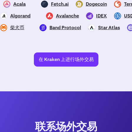
Acala
Fetch.ai
Dogecoin
Te
ACA
FET
DOGE
LUNA2
Algorand
Avalanche
IDEX
U
ALGO
AVAX
IDEX
USDC
柴犬币
Band Protocol
Star Atlas
SHIB
BAND
ATLAS
在 Kraken 上进行场外交易
联系场外交易