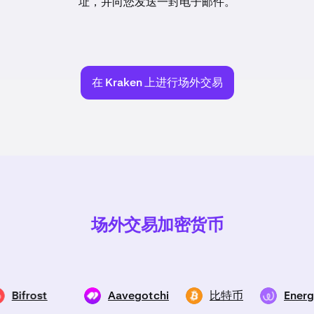
址，并向您发送一封电子邮件。
在 Kraken 上进行场外交易
场外交易加密货币
Bifrost
Aavegotchi
比特币
Ener
BFC
GHST
BTC
EWT