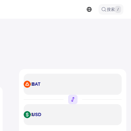
搜索
/
BAT
BAT
USD
USD