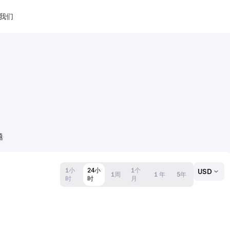
我们
题
1小
24小
1个
USD
1周
1 年
5年
时
时
月