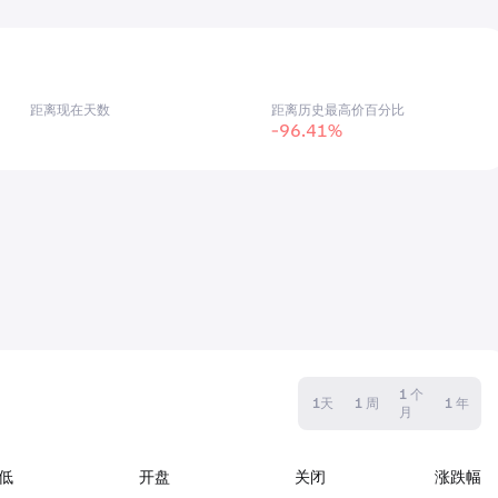
距离现在天数
距离历史最高价百分比
-96.41%
1 个
1天
1 周
1 年
月
低
开盘
关闭
涨跌幅