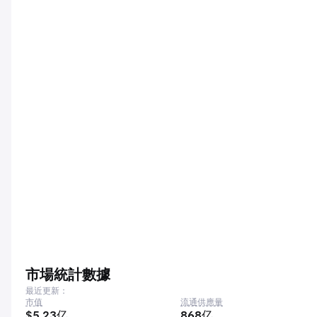
市場統計數據
最近更新：
市值
流通供應量
$5.23亿
868亿