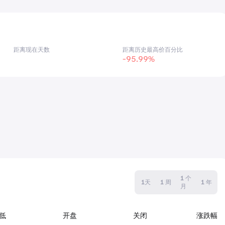
距离现在天数
距离历史最高价百分比
-95.99%
1 个
1天
1 周
1 年
月
低
开盘
关闭
涨跌幅