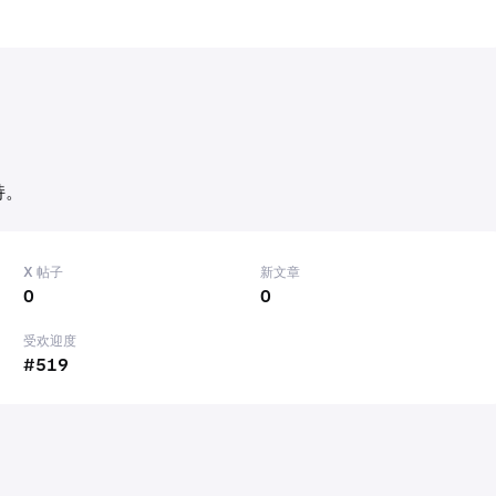
持。
X 帖子
新文章
0
0
受欢迎度
#519