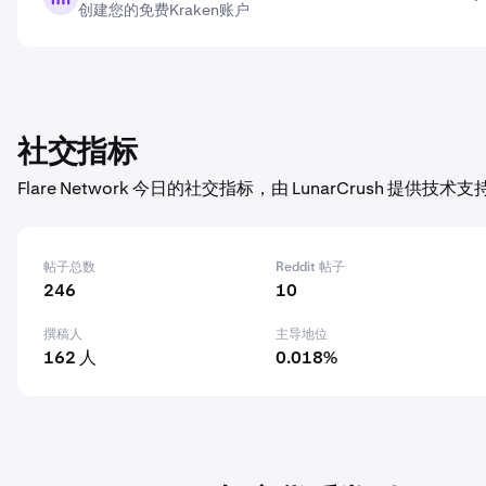
创建您的免费Kraken账户
社交指标
Flare Network 今日的社交指标，由 LunarCrush 提供技术支
帖子总数
Reddit 帖子
246
10
撰稿人
主导地位
162 人
0.018%