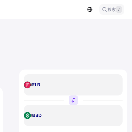
搜索
/
FLR
FLR
USD
USD