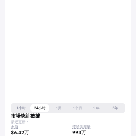
1小时
24小时
1周
1个月
1 年
5年
市場統計數據
最近更新：
市值
流通供應量
$6.42万
993万