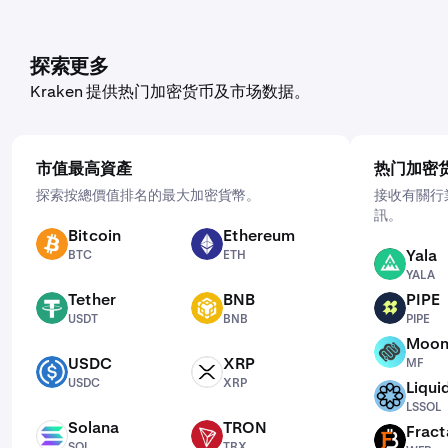
探索更多
Kraken 提供热门加密货币及市场数据。
市值最高資產
热门加密
探索按總價值排名的最大加密貨幣。
接收有關行
訊。
Bitcoin
Ethereum
BTC
ETH
Yala
BTC
ETH
YALA
YALA
Tether
BNB
PIPE
USDT
BNB
PIPE
USDT
BNB
PIPE
Moon
MF
USDC
XRP
MF
USDC
XRP
USDC
XRP
Liqui
LSSOL
LSSOL
Solana
TRON
Fract
SOL
TRX
WFB
SOL
TRX