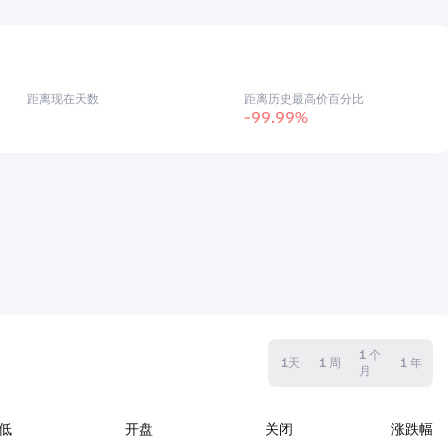
距离现在天数
距离历史最高价百分比
-99.99%
1 个
1天
1 周
1 年
月
低
开盘
关闭
涨跌幅