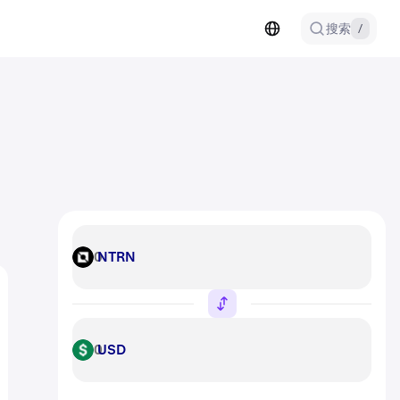
搜索
/
NTRN
NTRN
USD
USD