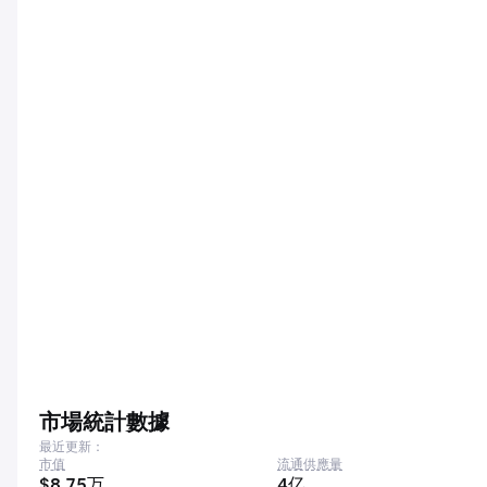
市場統計數據
最近更新：
市值
流通供應量
$8.75万
4亿