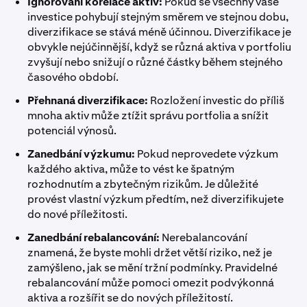
Ignorování korelace aktiv:
Pokud se všechny vaše
investice pohybují stejným směrem ve stejnou dobu,
diverzifikace se stává méně účinnou. Diverzifikace je
obvykle nejúčinnější, když se různá aktiva v portfoliu
zvyšují nebo snižují o různé částky během stejného
časového období.
Přehnaná diverzifikace:
Rozložení investic do příliš
mnoha aktiv může ztížit správu portfolia a snížit
potenciál výnosů.
Zanedbání výzkumu:
Pokud neprovedete výzkum
každého aktiva, může to vést ke špatným
rozhodnutím a zbytečným rizikům. Je důležité
provést vlastní výzkum předtím, než diverzifikujete
do nové příležitosti.
Zanedbání rebalancování:
Nerebalancování
znamená, že byste mohli držet větší riziko, než je
zamýšleno, jak se mění tržní podmínky. Pravidelné
rebalancování může pomoci omezit podvýkonná
aktiva a rozšířit se do nových příležitostí.