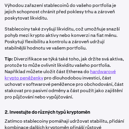
Výhodou zařazení stablecoinů do vašeho portfolia je
jejich schopnost chránit před poklesy trhu a zároveň
poskytovat likviditu.
Stablecoiny také zvyšují likviditu, což umožňuje snazší
pohyb mezi krypto aktivy nebo konverzi na fiat měnu.
Poskytují flexibilitu a kontrolu a zároveň udržují
stabilnější hodnotu ve vašem portfoliu.
Tip:
Diverzifikace se týká také toho, jak držíte svá aktiva,
protože to může ovlivnit likviditu vašeho portfolia.
Například můžete uložit část Etherea do
hardwarové
krypto peněženky
pro dlouhodobou investici, část
uchovat v softwarové peněžence pro obchodování, část
stakovat pro pasivní odměny a část použít jako zajištění
pro půjčování nebo vypůjčování.
2. Investujte do různých typů kryptoměn
Zatímco stablecoiny pomáhají udržovat stabilitu, přidání
kombinace dalších kryptoměn přináší růstové