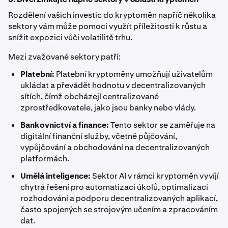
3. Diverzifikujte napříč sektory v oblasti kryptoměn
Rozdělení vašich investic do kryptoměn napříč několika
sektory vám může pomoci využít příležitosti k růstu a
snížit expozici vůči volatilitě trhu.
Mezi zvažované sektory patří:
Platební:
Platební kryptoměny umožňují uživatelům
ukládat a převádět hodnotu v decentralizovaných
sítích, čímž obcházejí centralizované
zprostředkovatele, jako jsou banky nebo vlády.
Bankovnictví a finance:
Tento sektor se zaměřuje na
digitální finanční služby, včetně půjčování,
vypůjčování a obchodování na decentralizovaných
platformách.
Umělá inteligence:
Sektor AI v rámci kryptoměn vyvíjí
chytrá řešení pro automatizaci úkolů, optimalizaci
rozhodování a podporu decentralizovaných aplikací,
často spojených se strojovým učením a zpracováním
dat.