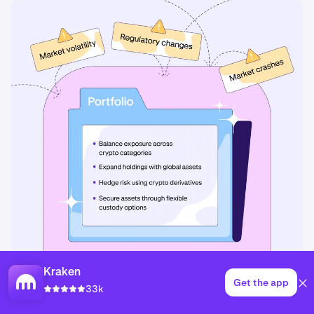
Kraken
Get the app
33k