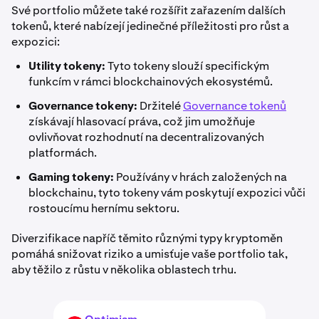
Své portfolio můžete také rozšířit zařazením dalších
tokenů, které nabízejí jedinečné příležitosti pro růst a
expozici:
Utility tokeny:
Tyto tokeny slouží specifickým
funkcím v rámci blockchainových ekosystémů.
Governance tokeny:
Držitelé
Governance tokenů
získávají hlasovací práva, což jim umožňuje
ovlivňovat rozhodnutí na decentralizovaných
platformách.
Gaming tokeny:
Používány v hrách založených na
blockchainu, tyto tokeny vám poskytují expozici vůči
rostoucímu hernímu sektoru.
Diverzifikace napříč těmito různými typy kryptoměn
pomáhá snižovat riziko a umisťuje vaše portfolio tak,
aby těžilo z růstu v několika oblastech trhu.