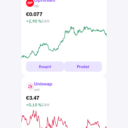
Optimism
OP
op
€
0
.
077
+2,90 %
24H
Koupit
Prodat
Uniswap
UNI
uni
€
3
.
47
+0,10 %
24H