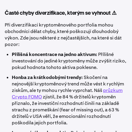
Časté chyby diverzifikace, kterým se vyhnout ⚠️
Při diverzifikaci kryptoměnového portfolia mohou
obchodníci dělat chyby, které poškozují dlouhodobý
výkon. Zde jsou některé z nejčastějších, na které si dát
pozor:
Přílišná koncentrace na jedno aktivum:
Přílišné
investování do jediné kryptoměny může zvýšit riziko,
pokud hodnota tohoto aktiva poklesne.
Honba za krátkodobými trendy:
Skočení na
nejnovější kryptoměnový trend může vést k rychlým
ziskům, ale ty mohou rychle vyprchat. Náš
průzkum
Crypto FOMO
zjistil, že 84 % držitelů kryptoměn
přiznalo, že investiční rozhodnutí činili na základě
strachu z promeškání (fear of missing out), a 63 %
držitelů v USA věří, že emocionální rozhodnutí
poškodila jejich portfolia.