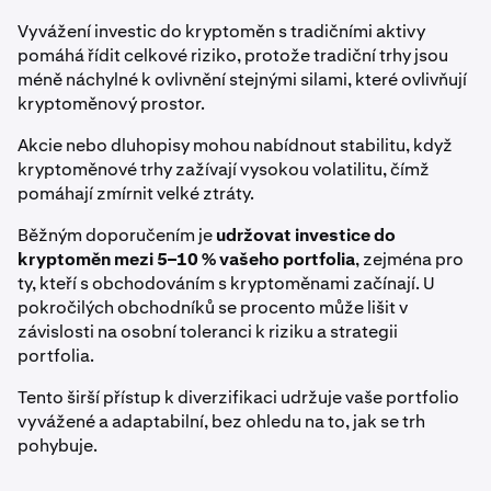
Vyvážení investic do kryptoměn s tradičními aktivy
pomáhá řídit celkové riziko, protože tradiční trhy jsou
méně náchylné k ovlivnění stejnými silami, které ovlivňují
kryptoměnový prostor.
Akcie nebo dluhopisy mohou nabídnout stabilitu, když
kryptoměnové trhy zažívají vysokou volatilitu, čímž
pomáhají zmírnit velké ztráty.
Běžným doporučením je
udržovat investice do
kryptoměn mezi 5–10 % vašeho portfolia
, zejména pro
ty, kteří s obchodováním s kryptoměnami začínají. U
pokročilých obchodníků se procento může lišit v
závislosti na osobní toleranci k riziku a strategii
portfolia.
Tento širší přístup k diverzifikaci udržuje vaše portfolio
vyvážené a adaptabilní, bez ohledu na to, jak se trh
pohybuje.