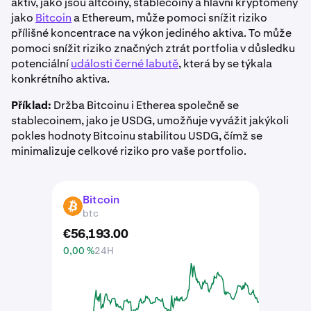
aktiv, jako jsou altcoiny, stablecoiny a hlavní kryptoměny
jako
Bitcoin
a Ethereum, může pomoci snížit riziko
přílišné koncentrace na výkon jediného aktiva. To může
pomoci snížit riziko značných ztrát portfolia v důsledku
potenciální
události černé labutě
, která by se týkala
konkrétního aktiva.
Příklad:
Držba Bitcoinu i Etherea společně se
stablecoinem, jako je USDG, umožňuje vyvážit jakýkoli
pokles hodnoty Bitcoinu stabilitou USDG, čímž se
minimalizuje celkové riziko pro vaše portfolio.
Bitcoin
BTC
btc
€
56,193
.
00
0,00 %
24H