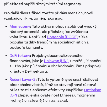
příležitosti napříč různými tržními segmenty.
Pro další diverzifikaci zvažte přidání menších, nově
vznikajících kryptoměn, jako jsou:
Memecoiny
:
Tato aktiva mohou nabídnout vysoký
růstový potenciál, ale přicházejí se zvýšenou
volatilitou. Například
Dogecoin (DOGE)
získal
popularitu díky trendům na sociálních sítích a
podpoře komunity.
DeFi tokeny
:
Projekty decentralizovaného
financování, jako je
Uniswap (UNI)
, umožňují finanční
služby jako půjčování a obchodování, čímž přispívají
k růstu v DeFi sektoru.
Řešení Layer-2
:
Tyto kryptoměny se snaží škálovat
blockchainové sítě, čímž se otevírají nové růstové
příležitosti zlepšením efektivity. Například
Optimism
(OP)
zlepšuje škálovatelnost Etherea umožněním
rychlejších a levnějších transakcí.