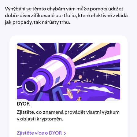
Vyhýbání se těmto chybám vám může pomoci udržet
dobře diverzifikované portfolio, které efektivně zvládá
jak propady, tak nárůsty trhu.
DYOR
Zjistěte, co znamená provádět vlastní výzkum
v oblasti kryptoměn.
Zjistěte více o DYOR