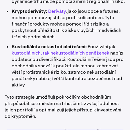
dynamice trhu může pomoci zmírnit regionální riziko.
Kryptoderiváty:
Deriváty
, jako jsou opce a futures,
mohou pomoci zajistit se proti kolísání cen. Tyto
finanční produkty mohou pomoci řídit riziko a
poskytnout příležitosti k zisku v býčích i medvědích
tržních podmínkách.
Kustodiální a nekustodiální řešení:
Používání jak
kustodiálních, tak nekustodiálních peněženek
nabízí
dodatečnou diverzifikaci. Kustodiální řešení jsou pro
obchodníky snazší k použití, ale mohou zahrnovat
větší protistranické riziko, zatímco nekustodiální
peněženky nabízejí větší kontrolu a bezpečnost nad
aktivy.
Tyto strategie umožňují pokročilým obchodníkům
přizpůsobit se změnám na trhu, čímž zvyšují odolnost
jejich portfolií a optimalizují jejich přístup k investování
do kryptoměn.