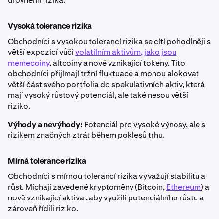
úrovněmi rizika:
Vysoká tolerance rizika
Obchodníci s vysokou tolerancí rizika se cítí pohodlněji s
větší expozicí vůči
volatilním aktivům, jako jsou
memecoiny
, altcoiny a nově vznikající tokeny. Tito
obchodníci přijímají tržní fluktuace a mohou alokovat
větší část svého portfolia do spekulativních aktiv, která
mají vysoký růstový potenciál, ale také nesou větší
riziko.
Výhody a nevýhody:
Potenciál pro vysoké výnosy, ale s
rizikem značných ztrát během poklesů trhu.
Mírná tolerance rizika
Obchodníci s mírnou tolerancí rizika vyvažují stabilitu a
růst. Míchají zavedené kryptoměny (Bitcoin,
Ethereum
) a
nově vznikající aktiva , aby využili potenciálního růstu a
zároveň řídili riziko.