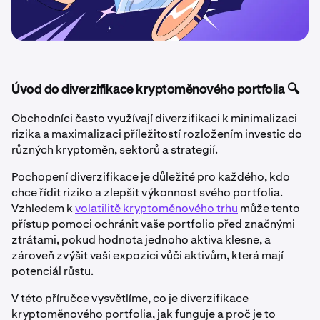
Úvod do diverzifikace kryptoměnového portfolia 🔍
Obchodníci často využívají diverzifikaci k minimalizaci
rizika a maximalizaci příležitostí rozložením investic do
různých kryptoměn, sektorů a strategií.
Pochopení diverzifikace je důležité pro každého, kdo
chce řídit riziko a zlepšit výkonnost svého portfolia.
Vzhledem k
volatilitě kryptoměnového trhu
může tento
přístup pomoci ochránit vaše portfolio před značnými
ztrátami, pokud hodnota jednoho aktiva klesne, a
zároveň zvýšit vaši expozici vůči aktivům, která mají
potenciál růstu.
V této příručce vysvětlíme, co je diverzifikace
kryptoměnového portfolia, jak funguje a proč je to