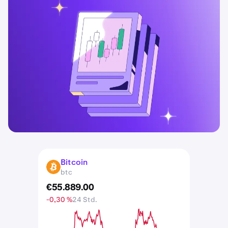
Bitcoin
BTC
btc
€
55.889
.
00
-0,30 %
24 Std.