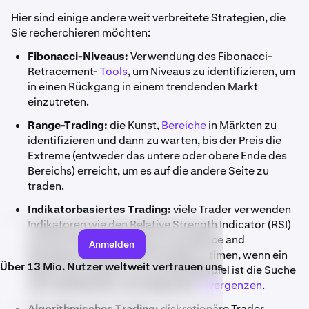
Hier sind einige andere weit verbreitete Strategien, die
Sie recherchieren möchten:
Fibonacci-Niveaus:
Verwendung des Fibonacci-
Retracement-
Tools
, um Niveaus zu identifizieren, um
in einen Rückgang in einem trendenden Markt
einzutreten.
Range-Trading:
die Kunst,
Bereiche
in Märkten zu
identifizieren und dann zu warten, bis der Preis die
Extreme (entweder das untere oder obere Ende des
Bereichs) erreicht, um es auf die andere Seite zu
traden.
Indikatorbasiertes Trading:
viele Trader verwenden
Indikatoren wie den Relative Strength Indicator (RSI)
und den Moving Average Convergence and
Anmelden
Divergence (MACD), um Einträge zu timen, wenn ein
Über 13 Mio. Nutzer weltweit vertrauen uns
Markt sich umkehrt. Ein solches Beispiel ist die Suche
nach abfallenden und steigenden
Divergenzen
.
Algorithmisches Trading:
diskretionäre Trader