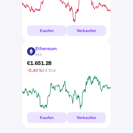
Kaufen
Verkaufen
Ethereum
ETH
eth
€
1.651
.
28
-0,40 %
24 Std.
Kaufen
Verkaufen