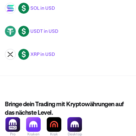
SOL in USD
SOL
USD
USDT in USD
USDT
USD
XRP in USD
XRP
USD
Bringe dein Trading mit Kryptowährungen auf
das nächste Level.
Pro
Kraken
Krak
Desktop