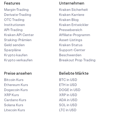
Features
Unternehmen
Margin-Trading
Kraken Sicherheit
Derivate-Trading
Kraken Karriere
OTC Trading
Kraken Blog
Institutionen
Kraken Entwickler
API-Trading
Pressebereich
Kraken API Center
Affiliate-Programm
Staking-Prämien
Asset-Listings
Geld senden
Kraken Status
Sparpläne
Support-Center
Krypto kaufen
Beschwerden
Krypto verkaufen
Breakout Prop Trading
Preise ansehen
Beliebte Märkte
Bitcoin Kurs
BTC in USD
Ethereum Kurs
ETH in USD
Dogecoin Kurs
DOGE in USD
XRP Kurs
XRP in USD
Cardano Kurs
ADA in USD
Solana Kurs
SOL in USD
Litecoin Kurs
LTC in USD