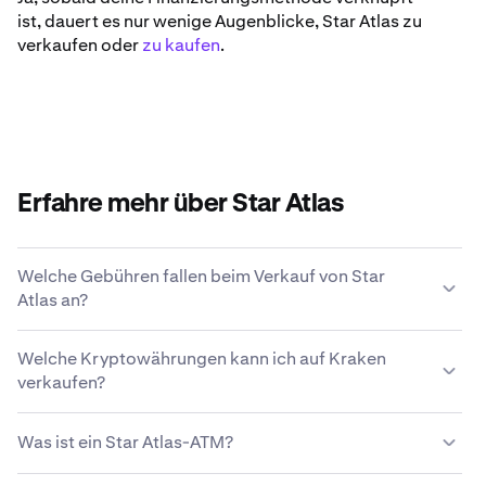
ist, dauert es nur wenige Augenblicke, Star Atlas zu
verkaufen oder
zu kaufen
.
Erfahre mehr über Star Atlas
Welche Gebühren fallen beim Verkauf von Star
Atlas an?
Kraken bietet eine wettbewerbsfähige
Welche Kryptowährungen kann ich auf Kraken
Gebührenstruktur, die auf der Größe der Transaktion, der
verkaufen?
Art des Assets, der Zahlungsmethode und den
Marktbedingungen basiert.
Mehr über die
Auf Kraken kannst du problemlos über 200
Gebührenstruktur von Kraken erfahren
.
Was ist ein Star Atlas-ATM?
Kryptowährungen, einschließlich Star Atlas, kaufen und
verkaufen.
Ein Star Atlas-ATM, oder auch Kryptowährungsautomat,