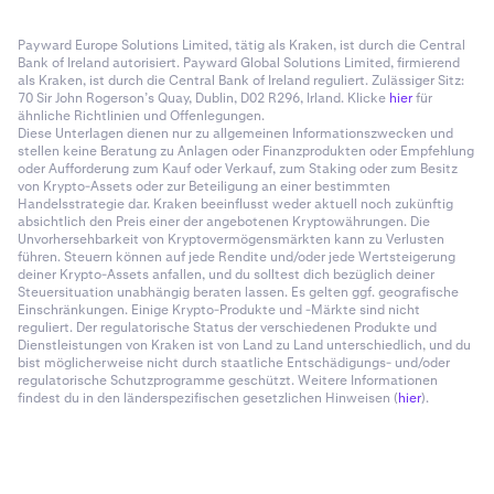
Payward Europe Solutions Limited, tätig als Kraken, ist durch die Central
Bank of Ireland autorisiert. Payward Global Solutions Limited, firmierend
als Kraken, ist durch die Central Bank of Ireland reguliert. Zulässiger Sitz:
70 Sir John Rogerson’s Quay, Dublin, D02 R296, Irland. Klicke
hier
für
ähnliche Richtlinien und Offenlegungen.
Diese Unterlagen dienen nur zu allgemeinen Informationszwecken und
stellen keine Beratung zu Anlagen oder Finanzprodukten oder Empfehlung
oder Aufforderung zum Kauf oder Verkauf, zum Staking oder zum Besitz
von Krypto-Assets oder zur Beteiligung an einer bestimmten
Handelsstrategie dar. Kraken beeinflusst weder aktuell noch zukünftig
absichtlich den Preis einer der angebotenen Kryptowährungen. Die
Unvorhersehbarkeit von Kryptovermögensmärkten kann zu Verlusten
führen. Steuern können auf jede Rendite und/oder jede Wertsteigerung
deiner Krypto-Assets anfallen, und du solltest dich bezüglich deiner
Steuersituation unabhängig beraten lassen. Es gelten ggf. geografische
Einschränkungen. Einige Krypto-Produkte und -Märkte sind nicht
reguliert. Der regulatorische Status der verschiedenen Produkte und
Dienstleistungen von Kraken ist von Land zu Land unterschiedlich, und du
bist möglicherweise nicht durch staatliche Entschädigungs- und/oder
regulatorische Schutzprogramme geschützt. Weitere Informationen
findest du in den länderspezifischen gesetzlichen Hinweisen (
hier
).