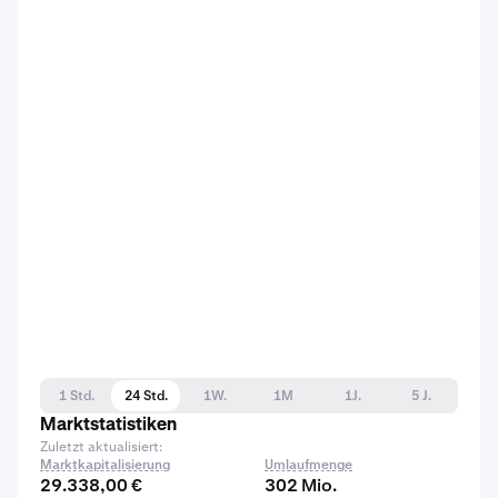
1 Std.
24 Std.
1W.
1M
1J.
5 J.
Marktstatistiken
Zuletzt aktualisiert:
Marktkapitalisierung
Umlaufmenge
29.338,00 €
302 Mio.