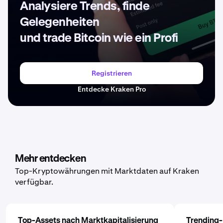
Analysiere Trends, finde
Gelegenheiten
und trade Bitcoin wie ein Profi
Registrieren
Entdecke Kraken Pro
Mehr entdecken
Top-Kryptowährungen mit Marktdaten auf Kraken
verfügbar.
Top-Assets nach Marktkapitalisierung
Trending