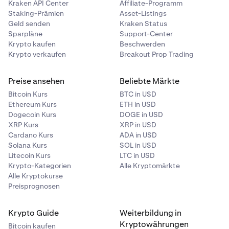
Kraken API Center
Affiliate-Programm
Staking-Prämien
Asset-Listings
Geld senden
Kraken Status
Sparpläne
Support-Center
Krypto kaufen
Beschwerden
Krypto verkaufen
Breakout Prop Trading
Preise ansehen
Beliebte Märkte
Bitcoin Kurs
BTC in USD
Ethereum Kurs
ETH in USD
Dogecoin Kurs
DOGE in USD
XRP Kurs
XRP in USD
Cardano Kurs
ADA in USD
Solana Kurs
SOL in USD
Litecoin Kurs
LTC in USD
Krypto-Kategorien
Alle Kryptomärkte
Alle Kryptokurse
Preisprognosen
Krypto Guide
Weiterbildung in
Kryptowährungen
Bitcoin kaufen