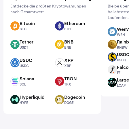
Entdecke die größten Kryptowährungen
Bleibe übe
nach Gesamtwert.
beliebtest
Laufenden.
Bitcoin
Ethereum
BTC
ETH
WenW
BTC
ETH
WEN
WEN
Tether
BNB
Rain
USDT
BNB
RNBW
USDT
BNB
RNBW
USD
USDQ
USDC
XRP
USDQ
USDC
XRP
USDC
XRP
Falco
FF
FF
Solana
TRON
Large
SOL
TRX
LCAP
SOL
TRX
LCAP
Hyperliquid
Dogecoin
HYPE
DOGE
HYPE
DOGE