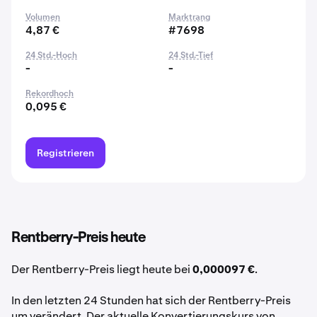
Volumen
Marktrang
4,87 €
#7698
24 Std.-Hoch
24 Std.-Tief
-
-
Rekordhoch
0,095 €
Registrieren
Rentberry-Preis heute
Der Rentberry-Preis liegt heute bei
0,000097 €
.
In den letzten 24 Stunden hat sich der Rentberry-Preis
um verändert. Der aktuelle Konvertierungskurs von