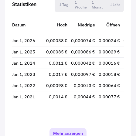
1
1
Statistiken
1 Tag
1 Jahr
Woche
Monat
Datum
Hoch
Niedrige
Öffnen
Sch
Jan 1, 2026
0,00038 €
0,000074 €
0,00024 €
0,000
Jan 1, 2025
0,00085 €
0,000086 €
0,00029 €
0,00
Jan 1, 2024
0,0011 €
0,000042 €
0,00016 €
0,00
Jan 1, 2023
0,0017 €
0,000097 €
0,00018 €
0,00
Jan 1, 2022
0,00098 €
0,00013 €
0,00064 €
0,00
Jan 1, 2021
0,0014 €
0,00044 €
0,00077 €
0,00
Mehr anzeigen