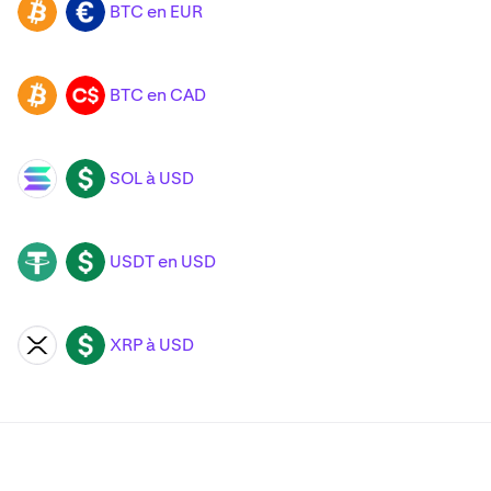
BTC en EUR
BTC
EUR
BTC en CAD
BTC
CAD
SOL à USD
SOL
USD
USDT en USD
USDT
USD
XRP à USD
XRP
USD