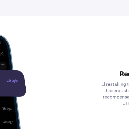
Re
El restaking
hicieras s
recompensas
ETH