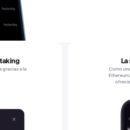
staking
La
 gracias a la
Como una 
Ethereum,
ofreci