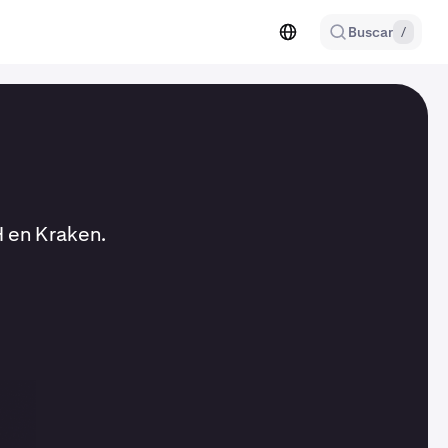
Buscar
/
H en Kraken.