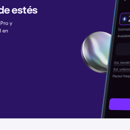
de estés
 Pro y
H en