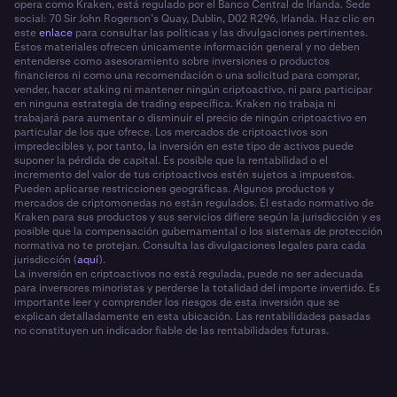
opera como Kraken, está regulado por el Banco Central de Irlanda. Sede
social: 70 Sir John Rogerson’s Quay, Dublin, D02 R296, Irlanda. Haz clic en
este
enlace
para consultar las políticas y las divulgaciones pertinentes.
Estos materiales ofrecen únicamente información general y no deben
entenderse como asesoramiento sobre inversiones o productos
financieros ni como una recomendación o una solicitud para comprar,
vender, hacer staking ni mantener ningún criptoactivo, ni para participar
en ninguna estrategia de trading específica. Kraken no trabaja ni
trabajará para aumentar o disminuir el precio de ningún criptoactivo en
particular de los que ofrece. Los mercados de criptoactivos son
impredecibles y, por tanto, la inversión en este tipo de activos puede
suponer la pérdida de capital. Es posible que la rentabilidad o el
incremento del valor de tus criptoactivos estén sujetos a impuestos.
Pueden aplicarse restricciones geográficas. Algunos productos y
mercados de criptomonedas no están regulados. El estado normativo de
Kraken para sus productos y sus servicios difiere según la jurisdicción y es
posible que la compensación gubernamental o los sistemas de protección
normativa no te protejan. Consulta las divulgaciones legales para cada
jurisdicción (
aquí
).
La inversión en criptoactivos no está regulada, puede no ser adecuada
para inversores minoristas y perderse la totalidad del importe invertido. Es
importante leer y comprender los riesgos de esta inversión que se
explican detalladamente en esta ubicación. Las rentabilidades pasadas
no constituyen un indicador fiable de las rentabilidades futuras.