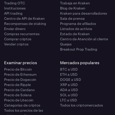
Trading OTC
Trabaja en Kraken
Instituciones
Blog de Kraken
API trading
Kraken para desarrolladores
Centro de API de Kraken
Sala de prensa
Recompensas de staking
Programa de afiliados
Enviar dinero
Listados de activos
Compras recurrentes
Estado de Kraken
Comprar criptos
Centro de Atención al cliente
Vender criptos
Quejas
Breakout Prop Trading
Examinar precios
Mercados populares
Precio de Bitcoin
BTC a USD
Precio de Ethereum
ETH a USD
Precio de Dogecoin
DOGE a USD
Precio de Ripple
XRP a USD
Precio de Cardano
ADA a USD
Precio de Solana
SOL a USD
Precio de Litecoin
LTC a USD
Categorías de criptos
Todos los criptomercados
Todos los precios de las