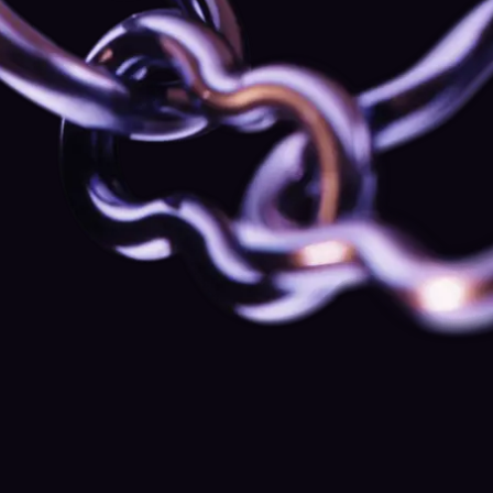
atención urgente — sin colas, sin esperas.
Sesiones 1:1 con el economista jefe de Kraken
Sesiones privadas con claves de mercado
seleccionadas y debate.
Acceso anticipado a nuevas funciones y
avances de productos
Sé de los primeros en usar nuevas herramientas y
funciones antes de que estén disponibles para el
resto de usuarios de la plataforma.
Sesiones privadas con el equipo de analistas
de seguridad
Una revisión 1:1 personalizada de tu cuenta, tu