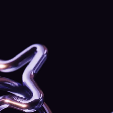
Comprueba si cumples los requisitos
Obtendrás
Un gestor de relaciones exclusivo,
centrado
en ofrecerte un servicio personalizado y
altamente especializado
Una sola persona que sabe cómo operas y qué
necesitas, a la que puedes contactar directamente
sin que te pasen de un equipo a otro.
Asistencia rápida en la plataforma
Ayuda inmediata si algo falla, se bloquea o requiere