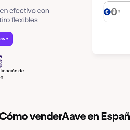
 en efectivo con
EUR
EUR
iro flexibles
Aave
licación de
en
Cómo venderAave en Espa