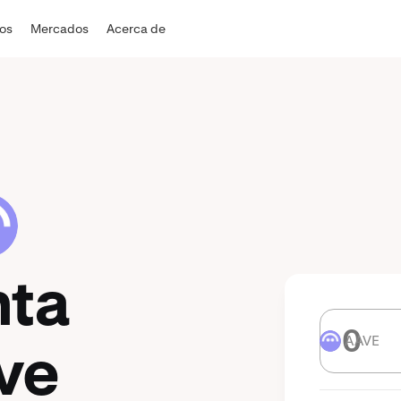
dos
Mercados
Acerca de
nta
AAVE
AAVE
ve