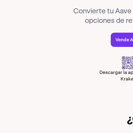
Convierte tu Aave
opciones de ret
Vende 
Descargar la ap
Krak
¿