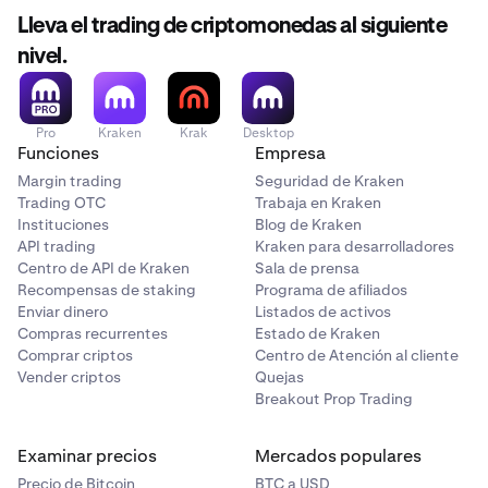
Lleva el trading de criptomonedas al siguiente
nivel.
Pro
Kraken
Krak
Desktop
Funciones
Empresa
Margin trading
Seguridad de Kraken
Trading OTC
Trabaja en Kraken
Instituciones
Blog de Kraken
API trading
Kraken para desarrolladores
Centro de API de Kraken
Sala de prensa
Recompensas de staking
Programa de afiliados
Enviar dinero
Listados de activos
Compras recurrentes
Estado de Kraken
Comprar criptos
Centro de Atención al cliente
Vender criptos
Quejas
Breakout Prop Trading
Examinar precios
Mercados populares
Precio de Bitcoin
BTC a USD