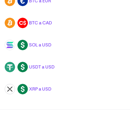
BTC a EUR
BTC
EUR
BTC a CAD
BTC
CAD
SOL a USD
SOL
USD
USDT a USD
USDT
USD
XRP a USD
XRP
USD