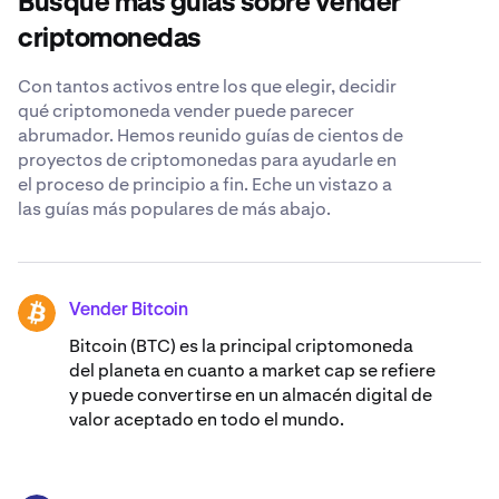
Busque más guías sobre vender
consultar a un asesor financiero y realizar análisis
exhaustivos antes de tomar cualquier decisión.
criptomonedas
Con tantos activos entre los que elegir, decidir
qué criptomoneda vender puede parecer
abrumador. Hemos reunido guías de cientos de
proyectos de criptomonedas para ayudarle en
el proceso de principio a fin. Eche un vistazo a
las guías más populares de más abajo.
Vender Bitcoin
BTC
Bitcoin (BTC) es la principal criptomoneda
del planeta en cuanto a market cap se refiere
y puede convertirse en un almacén digital de
valor aceptado en todo el mundo.