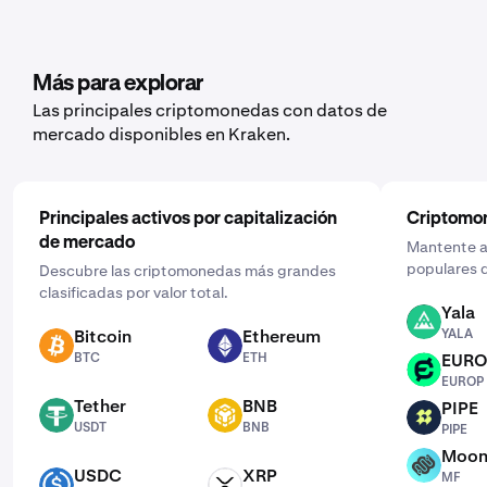
Más para explorar
Las principales criptomonedas con datos de
mercado disponibles en Kraken.
Principales activos por capitalización
Criptomo
de mercado
Mantente al
populares d
Descubre las criptomonedas más grandes
clasificadas por valor total.
Yala
YALA
Bitcoin
Ethereum
YALA
BTC
ETH
BTC
ETH
EUR
EUROP
EUROP
Tether
BNB
PIPE
USDT
BNB
PIPE
USDT
BNB
PIPE
Moon
MF
USDC
XRP
MF
USDC
XRP