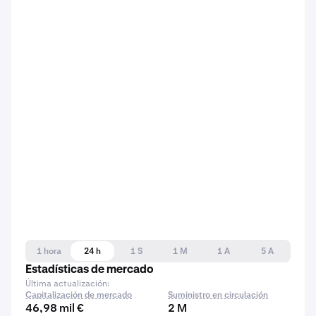
1 hora
24 h
1 S
1 M
1 A
5 A
Estadísticas de mercado
Última actualización:
Capitalización de mercado
Suministro en circulación
46,98 mil €
2 M