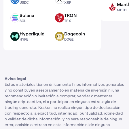
USDC
XRP
Mantl
METH
METH
Solana
TRON
SOL
TRX
SOL
TRX
Hyperliquid
Dogecoin
HYPE
DOGE
HYPE
DOGE
Aviso legal
Estos materiales tienen únicamente fines informativos generales
y no constituyen asesoramiento en materia de inversión ni una
recomendación o invitación a comprar, vender o mantener
ningún criptoactivo, ni a participar en ninguna estrategia de
trading concreta. Kraken no realiza ningún tipo de declaración
con respecto a la exactitud, integridad, puntualidad, idoneidad
o validez de dicha información, y no será responsable de ningún
error, omisión o retraso en esta información ni de ninguna