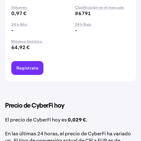
Volumen
Clasificación en el mercado
0,97 €
#6791
24 h Alto
24 h Bajo
-
-
Máximo histórico
64,92 €
Regístrate
Precio de CyberFi hoy
El precio de CyberFi hoy es
0,029 €
.
En las últimas 24 horas, el precio de CyberFi ha variado
un . El tipo de conversión actual de CFI a EUR es de