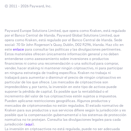
© 2011 - 2026 Payward, Inc.
Payward Europe Solutions Limited, que opera como Kraken, está regulado
por el Banco Central de Irlanda. Payward Global Solutions Limited, que
opera como Kraken, está regulado por el Banco Central de Irlanda. Sede
social: 70 Sir John Rogerson’s Quay, Dublin, D02 R296, Irlanda. Haz clic en
este
enlace
para consultar las políticas y las divulgaciones pertinentes.
Estos materiales ofrecen únicamente información general y no deben
entenderse como asesoramiento sobre inversiones o productos
financieros ni como una recomendación o una solicitud para comprar,
vender, hacer staking ni mantener ningún criptoactivo, ni para participar
en ninguna estrategia de trading específica. Kraken no trabaja ni
trabajará para aumentar o disminuir el precio de ningún criptoactivo en
particular de los que ofrece. Los mercados de criptoactivos son
impredecibles y, por tanto, la inversión en este tipo de activos puede
suponer la pérdida de capital. Es posible que la rentabilidad o el
incremento del valor de tus criptoactivos estén sujetos a impuestos.
Pueden aplicarse restricciones geográficas. Algunos productos y
mercados de criptomonedas no están regulados. El estado normativo de
Kraken para sus productos y sus servicios difiere según la jurisdicción y es
posible que la compensación gubernamental o los sistemas de protección
normativa no te protejan. Consulta las divulgaciones legales para cada
jurisdicción (
aquí
).
La inversión en criptoactivos no está regulada, puede no ser adecuada