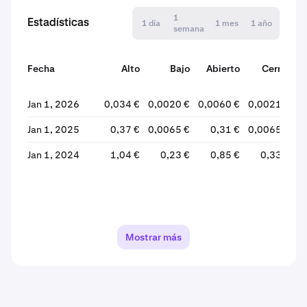
1
Estadísticas
1 día
1 mes
1 año
semana
Fecha
Alto
Bajo
Abierto
Cerrar
v
Jan 1, 2026
0,034 €
0,0020 €
0,0060 €
0,0021 €
-
Jan 1, 2025
0,37 €
0,0065 €
0,31 €
0,0065 €
-
Jan 1, 2024
1,04 €
0,23 €
0,85 €
0,33 €
-
Mostrar más