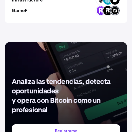
TRN
GWEI
BICO
GameFi
RST
ROOT
DARKSTAR
Analiza las tendencias, detecta
oportunidades
y opera con Bitcoin como un
profesional
Registrarse