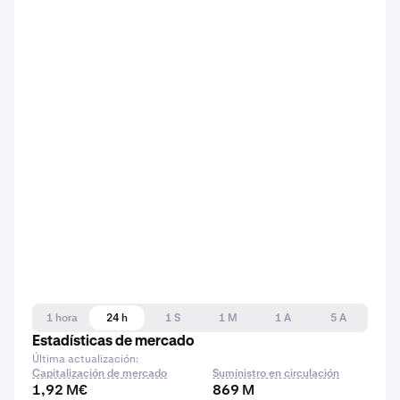
1 hora
24 h
1 S
1 M
1 A
5 A
Estadísticas de mercado
Última actualización:
Capitalización de mercado
Suministro en circulación
1,92 M€
869 M