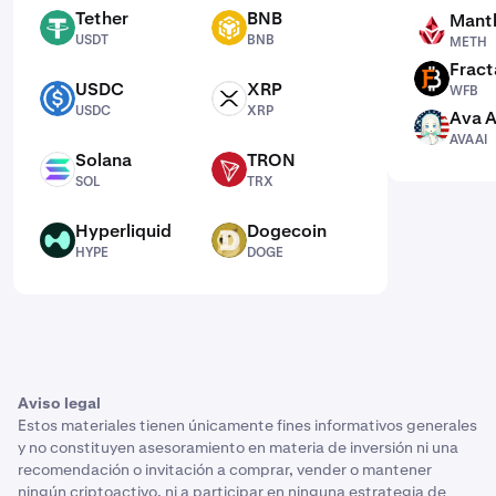
Tether
BNB
Mantl
USDT
BNB
METH
USDT
BNB
METH
Fract
WFB
USDC
XRP
WFB
USDC
XRP
USDC
XRP
Ava A
AVAAI
AVAAI
Solana
TRON
SOL
TRX
SOL
TRX
Hyperliquid
Dogecoin
HYPE
DOGE
HYPE
DOGE
Aviso legal
Estos materiales tienen únicamente fines informativos generales
y no constituyen asesoramiento en materia de inversión ni una
recomendación o invitación a comprar, vender o mantener
ningún criptoactivo, ni a participar en ninguna estrategia de