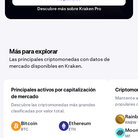
Descubre más sobre Kraken Pro
Más para explorar
Las principales criptomonedas con datos de
mercado disponibles en Kraken.
Principales activos por capitalización
Criptomo
de mercado
Mantente al
populares d
Descubre las criptomonedas más grandes
clasificadas por valor total.
Rain
RNBW
Bitcoin
Ethereum
RNBW
BTC
ETH
BTC
ETH
Moon
MF
MF