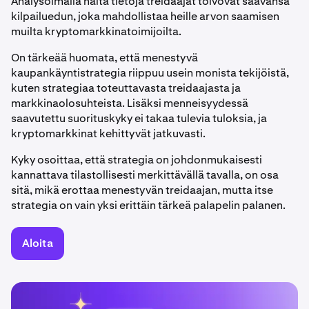
Analysoimalla näitä tietoja treidaajat toivovat saavansa
kilpailuedun, joka mahdollistaa heille arvon saamisen
muilta kryptomarkkinatoimijoilta.
On tärkeää huomata, että menestyvä
kaupankäyntistrategia riippuu usein monista tekijöistä,
kuten strategiaa toteuttavasta treidaajasta ja
markkinaolosuhteista. Lisäksi menneisyydessä
saavutettu suorituskyky ei takaa tulevia tuloksia, ja
kryptomarkkinat kehittyvät jatkuvasti.
Kyky osoittaa, että strategia on johdonmukaisesti
kannattava tilastollisesti merkittävällä tavalla, on osa
sitä, mikä erottaa menestyvän treidaajan, mutta itse
strategia on vain yksi erittäin tärkeä palapelin palanen.
Aloita