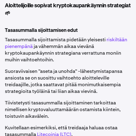
Aloittelijoille sopivat kryptokaupankäynnin strategiat
🌱
Tasasummalla sijoittamisen edut
Tasasummalla sijoittamista pidetään yleisesti
riskiltään
pienempänä
ja vähemmän aikaa vievänä
kryptokaupankäynnin strategiana verrattuna moniin
muihin vaihtoehtoihin.
Suoraviivaisen ”aseta ja unohda” -lähestymistapansa
ansiosta se on suosittu vaihtoehto aloitteleville
treidaajille, jotka saattavat pitää monimutkaisempia
strategioita työläinä tai liian aikaa vievinä.
Tiivistetysti tasasummalla sijoittaminen tarkoittaa
nimellisen kryptovaluuttamäärän ostamista kiintein,
toistuvin aikavälein.
Kuvitellaan esimerkiksi, että treidaaja haluaa ostaa
tasasummalla
Litecoinia (LTC)
.