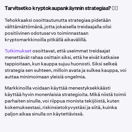
Tarvitsetko kryptokaupankäynnin strategiaa? 🤷‍♂️
Tehokkaaksi osoittautunutta strategiaa pidetään
välttämättömänä, jotta jokaisella treidaajalla olisi
positiivinen odotusarvo toiminnastaan
kryptomarkkinoilla pitkällä aikavälillä.
Tutkimukset
osoittavat, että useimmat treidaajat
menettävät rahaa osittain siksi, että he eivät katkaise
tappioitaan, kun kauppa sujuu huonosti. Siksi selkeä
strategia sen suhteen, milloin avata ja sulkea kauppa, voi
auttaa minimoimaan yleisiä ongelmia.
Markkinoilla voidaan käyttää menestyksekkäästi
käyttää hyvin monenlaisia strategioita. Mikä niistä toimii
parhaiten sinulle, voi riippua monista tekijöistä, kuten
kokemuksestasi, riskinsietokyvystäsi ja siitä, kuinka
paljon aikaa sinulla on käytettävissä.