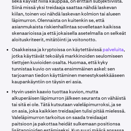
sekä käyvät niillä kauppaa, on erittäin subjektiivista.
Siinä missä yksi treidaaja saattaa nähdä laskevan
kiilan, toinen voi nähdä laskevan kolmion tai alueen
läpimurron. Olennaista on kuitenkin se, että
asianmukaista riskienhallintaa sovelletaan kaikissa
skenaarioissa ja että jokaisella asetelmalla on selkeät
aloituskriteerit, mitätöinti ja voitonotto.
Osakkeissa ja kryptoissa on käytettävissä
palveluita
,
jotka käyttävät tekoälyä markkinoiden seulomiseen
tiettyjen kuvioiden osalta. Huomaa, että kyky
tunnistaa kuvio on vasta ensimmäinen askel: sen
tarjoaman tiedon käyttäminen menestyksekkääseen
kaupankäyntiin on täysin eri asia.
Hyvin usein kaavio tuottaa kuvion, mutta
alkuperäisen läpimurron jälkeen seuranta on vähäistä
tai sitä ei ole. Tätä kutsutaan valeläpimurroksi, ja se
on asia, joka kaikkien treidaajien tulisi pitää mielessä.
Valeläpimurron tarkoitus on saada treidaajat
paitsioon ja pakottaa heidät sulkemaan positionsa
lisätappioiden estämiseksi. Kun suuri määrä ansassa