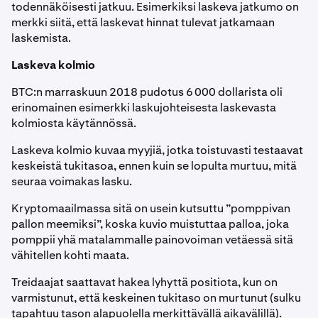
todennäköisesti jatkuu. Esimerkiksi laskeva jatkumo on
merkki siitä, että laskevat hinnat tulevat jatkamaan
laskemista.
Laskeva kolmio
BTC:n marraskuun 2018 pudotus 6 000 dollarista oli
erinomainen esimerkki laskujohteisesta laskevasta
kolmiosta käytännössä.
Laskeva kolmio kuvaa myyjiä, jotka toistuvasti testaavat
keskeistä tukitasoa, ennen kuin se lopulta murtuu, mitä
seuraa voimakas lasku.
Kryptomaailmassa sitä on usein kutsuttu ”pomppivan
pallon meemiksi”, koska kuvio muistuttaa palloa, joka
pomppii yhä matalammalle painovoiman vetäessä sitä
vähitellen kohti maata.
Treidaajat saattavat hakea lyhyttä positiota, kun on
varmistunut, että keskeinen tukitaso on murtunut (sulku
tapahtuu tason alapuolella merkittävällä aikavälillä).