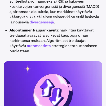
suhteellista voimaindeksiä (RSI) ja liukuvien
keskiarvojen konvergenssiä ja divergenssiä (MACD)
ajoittamaan aloituksia, kun markkinat näyttävät
kääntyvän. Yksi tällainen esimerkki on etsiä laskevia
ja nousevia
divergenssejä
.
Algoritminen kaupankäynti:
harkintaa käyttävät
treidaajat avaavat ja sulkevat kauppoja oman
harkintansa mukaan. Algoritmiset treidaajat
käyttävät
automaatiota
strategian toteuttamiseen
puolestaan.