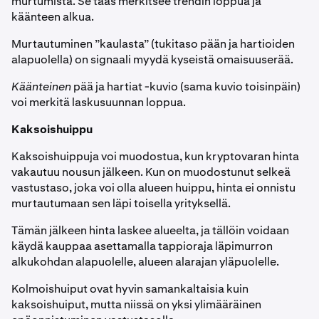
murtumista. Se taas merkitsee trendin loppua ja
käänteen alkua.
Murtautuminen ”kaulasta” (tukitaso pään ja hartioiden
alapuolella) on signaali myydä kyseistä omaisuuserää.
Käänteinen
pää ja hartiat -kuvio (sama kuvio toisinpäin)
voi merkitä laskusuunnan loppua.
Kaksoishuippu
Kaksoishuippuja voi muodostua, kun kryptovaran hinta
vakautuu nousun jälkeen. Kun on muodostunut selkeä
vastustaso, joka voi olla alueen huippu, hinta ei onnistu
murtautumaan sen läpi toisella yrityksellä.
Tämän jälkeen hinta laskee alueelta, ja tällöin voidaan
käydä kauppaa asettamalla tappioraja läpimurron
alkukohdan alapuolelle, alueen alarajan yläpuolelle.
Kolmoishuiput ovat hyvin samankaltaisia kuin
kaksoishuiput, mutta niissä on yksi ylimääräinen