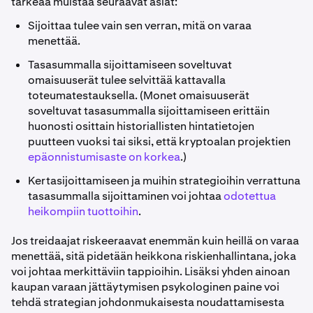
tärkeää muistaa seuraavat asiat:
Sijoittaa tulee vain sen verran, mitä on varaa
menettää.
Tasasummalla sijoittamiseen soveltuvat
omaisuuserät tulee selvittää kattavalla
toteumatestauksella. (Monet omaisuuserät
soveltuvat tasasummalla sijoittamiseen erittäin
huonosti osittain historiallisten hintatietojen
puutteen vuoksi tai siksi, että kryptoalan projektien
epäonnistumisaste on korkea
.)
Kertasijoittamiseen ja muihin strategioihin verrattuna
tasasummalla sijoittaminen voi johtaa
odotettua
heikompiin tuottoihin
.
Jos treidaajat riskeeraavat enemmän kuin heillä on varaa
menettää, sitä pidetään heikkona riskienhallintana, joka
voi johtaa merkittäviin tappioihin. Lisäksi yhden ainoan
kaupan varaan jättäytymisen psykologinen paine voi
tehdä strategian johdonmukaisesta noudattamisesta