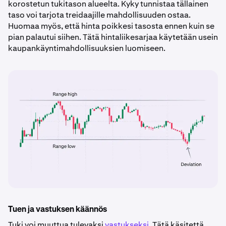
korostetun tukitason alueelta. Kyky tunnistaa tällainen
taso voi tarjota treidaajille mahdollisuuden ostaa.
Huomaa myös, että hinta poikkesi tasosta ennen kuin se
pian palautui siihen. Tätä hintaliikesarjaa käytetään usein
kaupankäyntimahdollisuuksien luomiseen.
Tuen ja vastuksen käännös
Tuki voi muuttua tulevaksi
vastukseksi
. Tätä käsitettä