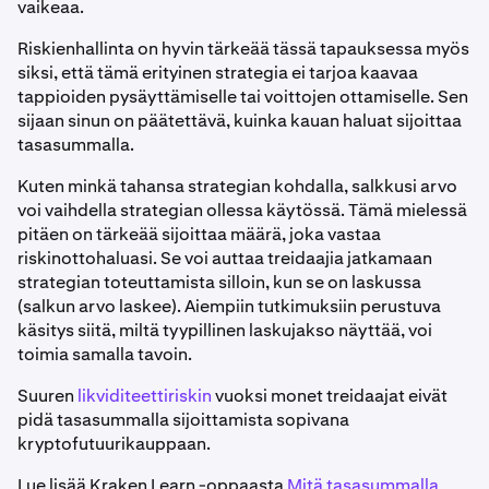
vaikeaa.
Riskienhallinta on hyvin tärkeää tässä tapauksessa myös
siksi, että tämä erityinen strategia ei tarjoa kaavaa
tappioiden pysäyttämiselle tai voittojen ottamiselle. Sen
sijaan sinun on päätettävä, kuinka kauan haluat sijoittaa
tasasummalla.
Kuten minkä tahansa strategian kohdalla, salkkusi arvo
voi vaihdella strategian ollessa käytössä. Tämä mielessä
pitäen on tärkeää sijoittaa määrä, joka vastaa
riskinottohaluasi. Se voi auttaa treidaajia jatkamaan
strategian toteuttamista silloin, kun se on laskussa
(salkun arvo laskee). Aiempiin tutkimuksiin perustuva
käsitys siitä, miltä tyypillinen laskujakso näyttää, voi
toimia samalla tavoin.
Suuren
likviditeettiriskin
vuoksi monet treidaajat eivät
pidä tasasummalla sijoittamista sopivana
kryptofutuurikauppaan.
Lue lisää Kraken Learn -oppaasta
Mitä tasasummalla