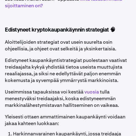
sijoittaminen on?
Edistyneet kryptokaupankäynnin strategiat 🧠
Aloittelijoiden strategiat ovat usein suurelta osin
ohjeellisia, ja ohjeet ovat selkeitä ja yksinkertaisia.
Edistyneet kaupankäyntistrategiat puolestaan vaativat
treidaajalta kykyä yhdistää tietoa useista muuttujista
reaaliajassa, ja siksi ne edellyttävät paljon enemmän
kokemusta ja syvempää ymmärrystä markkinoista.
Useimmissa tapauksissa voi kestää
vuosia
tulla
menestyväksi treidaajaksi, koska edistyneemmän
markkinalähestymistavan hallitseminen on vaikeaa.
Yleisesti ottaen ammattimainen kaupankäynti voidaan
jakaa kahteen luokkaan:
Harkinnanvarainen kaupankäynti, jossa treidaaja