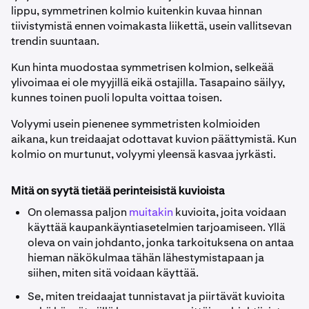
lippu, symmetrinen kolmio kuitenkin kuvaa hinnan
tiivistymistä ennen voimakasta liikettä, usein vallitsevan
trendin suuntaan.
Kun hinta muodostaa symmetrisen kolmion, selkeää
ylivoimaa ei ole myyjillä eikä ostajilla. Tasapaino säilyy,
kunnes toinen puoli lopulta voittaa toisen.
Volyymi usein pienenee symmetristen kolmioiden
aikana, kun treidaajat odottavat kuvion päättymistä. Kun
kolmio on murtunut, volyymi yleensä kasvaa jyrkästi.
Mitä on syytä tietää perinteisistä kuvioista
On olemassa paljon
muitakin
kuvioita, joita voidaan
käyttää kaupankäyntiasetelmien tarjoamiseen. Yllä
oleva on vain johdanto, jonka tarkoituksena on antaa
hieman näkökulmaa tähän lähestymistapaan ja
siihen, miten sitä voidaan käyttää.
Se, miten treidaajat tunnistavat ja piirtävät kuvioita