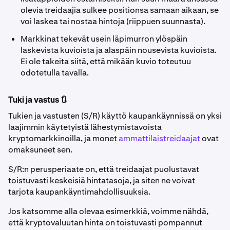
olevia treidaajia sulkee positionsa samaan aikaan, se
voi laskea tai nostaa hintoja (riippuen suunnasta).
Markkinat tekevät usein läpimurron ylöspäin
laskevista kuvioista ja alaspäin nousevista kuvioista.
Ei ole takeita siitä, että mikään kuvio toteutuu
odotetulla tavalla.
Tuki ja vastus 🔃
Tukien ja vastusten (S/R) käyttö kaupankäynnissä on yksi
laajimmin käytetyistä lähestymistavoista
kryptomarkkinoilla, ja monet
ammattilaistreidaajat
ovat
omaksuneet sen.
S/R:n perusperiaate on, että treidaajat puolustavat
toistuvasti keskeisiä hintatasoja, ja siten ne voivat
tarjota kaupankäyntimahdollisuuksia.
Jos katsomme alla olevaa esimerkkiä, voimme nähdä,
että kryptovaluutan hinta on toistuvasti pompannut