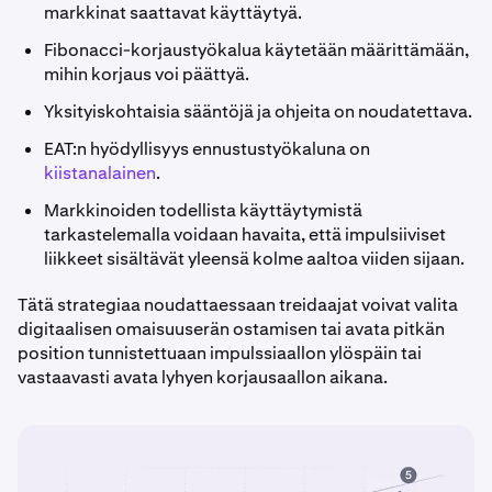
markkinat saattavat käyttäytyä.
Fibonacci-korjaustyökalua käytetään määrittämään,
mihin korjaus voi päättyä.
Yksityiskohtaisia sääntöjä ja ohjeita on noudatettava.
EAT:n hyödyllisyys ennustustyökaluna on
kiistanalainen
.
Markkinoiden todellista käyttäytymistä
tarkastelemalla voidaan havaita, että impulsiiviset
liikkeet sisältävät yleensä kolme aaltoa viiden sijaan.
Tätä strategiaa noudattaessaan treidaajat voivat valita
digitaalisen omaisuuserän ostamisen tai avata pitkän
position tunnistettuaan impulssiaallon ylöspäin tai
vastaavasti avata lyhyen korjausaallon aikana.