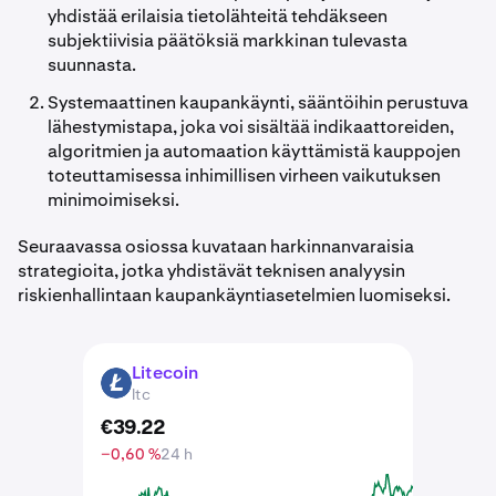
yhdistää erilaisia tietolähteitä tehdäkseen
subjektiivisia päätöksiä markkinan tulevasta
suunnasta.
Systemaattinen kaupankäynti, sääntöihin perustuva
lähestymistapa, joka voi sisältää indikaattoreiden,
algoritmien ja automaation käyttämistä kauppojen
toteuttamisessa inhimillisen virheen vaikutuksen
minimoimiseksi.
Seuraavassa osiossa kuvataan harkinnanvaraisia
strategioita, jotka yhdistävät teknisen analyysin
riskienhallintaan kaupankäyntiasetelmien luomiseksi.
Litecoin
LTC
ltc
€
39
.
22
−0,60 %
24 h