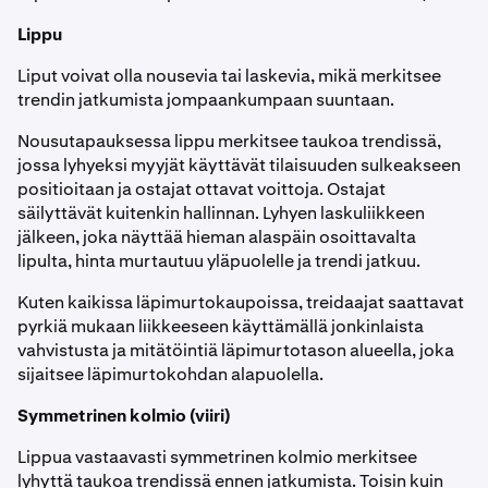
Lippu
Liput voivat olla nousevia tai laskevia, mikä merkitsee
trendin jatkumista jompaankumpaan suuntaan.
Nousutapauksessa lippu merkitsee taukoa trendissä,
jossa lyhyeksi myyjät käyttävät tilaisuuden sulkeakseen
positioitaan ja ostajat ottavat voittoja. Ostajat
säilyttävät kuitenkin hallinnan. Lyhyen laskuliikkeen
jälkeen, joka näyttää hieman alaspäin osoittavalta
lipulta, hinta murtautuu yläpuolelle ja trendi jatkuu.
Kuten kaikissa läpimurtokaupoissa, treidaajat saattavat
pyrkiä mukaan liikkeeseen käyttämällä jonkinlaista
vahvistusta ja mitätöintiä läpimurtotason alueella, joka
sijaitsee läpimurtokohdan alapuolella.
Symmetrinen kolmio (viiri)
Lippua vastaavasti symmetrinen kolmio merkitsee
lyhyttä taukoa trendissä ennen jatkumista. Toisin kuin