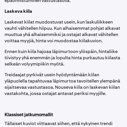
epäonnistuminen vastustasolla.
Laskeva kiila
Laskevat kiilat muodostuvat usein, kun laskuliikkeen
vauhti vähitellen hiipuu. Kun alhaisemmat pohjat alkavat
muuttua yhä alhaisemmiksi ja ostajat alkavat vähitellen
voittaa myyjiä, hinta voi muodostaa kiilakuvion.
Ennen kuin kiila hajoaa läpimurtoon ylöspäin, hintaliike
tiivistyy yhä enemmän ja lopulta hinta purkautuu kiilasta
selkeän volyymipiikin myötä.
Treidaajat pyrkivät usein hyödyntämään kiilan
yläpuolella tapahtuvaa läpimurtoa tavoitellen ylempänä
sijaitsevaa vastustasoa. Nouseva kiila on laskevan kiilan
vastakohta, jossa ostajat antavat periksi myyjille.
Klassiset jatkumomallit
Tällaiset kuviot viittaavat siihen, että nykyinen trendi