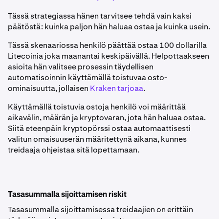
Tässä strategiassa hänen tarvitsee tehdä vain kaksi
päätöstä: kuinka paljon hän haluaa ostaa ja kuinka usein.
Tässä skenaariossa henkilö päättää ostaa 100 dollarilla
Litecoinia joka maanantai keskipäivällä. Helpottaakseen
asioita hän valitsee prosessin täydellisen
automatisoinnin käyttämällä toistuvaa osto-
ominaisuutta, jollaisen
Kraken tarjoaa
.
Käyttämällä toistuvia ostoja henkilö voi määrittää
aikavälin, määrän ja kryptovaran, jota hän haluaa ostaa.
Siitä eteenpäin kryptopörssi ostaa automaattisesti
valitun omaisuuserän määritettynä aikana, kunnes
treidaaja ohjeistaa sitä lopettamaan.
Tasasummalla sijoittamisen riskit
Tasasummalla sijoittamisessa treidaajien on erittäin