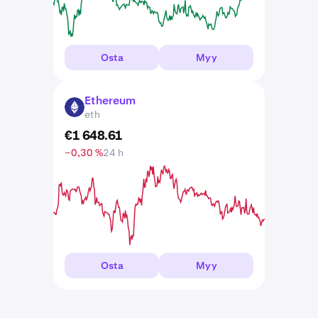
Osta
Myy
Ethereum
ETH
eth
€
1 648
.
61
−0,30 %
24 h
Osta
Myy