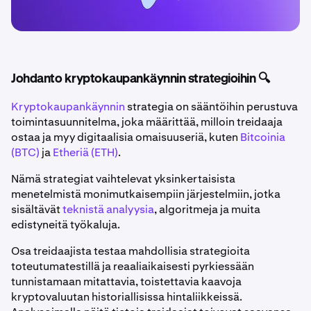
Johdanto kryptokaupankäynnin strategioihin 🔍
Kryptokaupankäynnin
strategia on sääntöihin perustuva
toimintasuunnitelma, joka määrittää, milloin treidaaja
ostaa ja myy digitaalisia omaisuuseriä, kuten
Bitcoinia
(BTC)
ja
Etheriä (ETH)
.
Nämä strategiat vaihtelevat yksinkertaisista
menetelmistä monimutkaisempiin järjestelmiin, jotka
sisältävät
teknistä analyysia
, algoritmeja ja muita
edistyneitä työkaluja.
Osa treidaajista testaa mahdollisia strategioita
toteutumatestillä ja reaaliaikaisesti pyrkiessään
tunnistamaan mitattavia, toistettavia kaavoja
kryptovaluutan historiallisissa hintaliikkeissä.