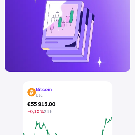
Bitcoin
BTC
btc
€
55 915
.
00
−0,10 %
24 h