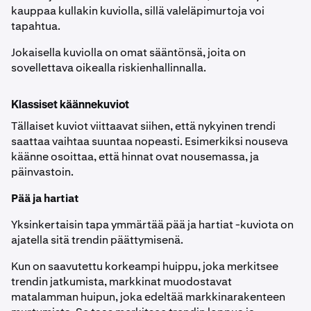
kauppaa kullakin kuviolla, sillä valeläpimurtoja voi
tapahtua.
Jokaisella kuviolla on omat sääntönsä, joita on
sovellettava oikealla riskienhallinnalla.
Klassiset käännekuviot
Tällaiset kuviot viittaavat siihen, että nykyinen trendi
saattaa vaihtaa suuntaa nopeasti. Esimerkiksi nouseva
käänne osoittaa, että hinnat ovat nousemassa, ja
päinvastoin.
Pää ja hartiat
Yksinkertaisin tapa ymmärtää pää ja hartiat -kuviota on
ajatella sitä trendin päättymisenä.
Kun on saavutettu korkeampi huippu, joka merkitsee
trendin jatkumista, markkinat muodostavat
matalamman huipun, joka edeltää markkinarakenteen