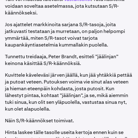
voidaan soveltaa asetelmassa, jota kutsutaan S/R-
käännökseksi.
Jos ajattelet markkinoita sarjana S/R-tasoja, joita
jatkuvasti testataan ja murretaan, on paljon helpompi
ymmärtää, miten S/R-tasot voivat tarjota
kaupankäyntiasetelmia kummallakin puolella.
Tunnettu treidaaja, Peter Brandt, esitteli ”jäälinjan”
keinona käsittää S/R-käännöksiä.
Kuvittele käveleväsi järven jäällä, kun jää yhtäkkiä pettää
ja putoat veteen. Putouksen voima vie sinut alas veteen
ja hieman eteenpäin kohdasta, josta putosit. Kun
lähestyt pintaa, kohtaat ”jäälinjan”, ja se, mikä aiemmin
tuki sinua, kun olit sen yläpuolella, vastustaa sinua nyt,
kun olet alapuolella.
Näin S/R-käännökset toimivat.
Hinta laskee tälle tasolle useita kertoja ennen kuin se