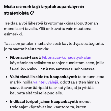
Muita esimerkkejä kryptokaupankäynnin
strategioista 📋
Treidaaja voi lähestyä kryptomarkkinaa loputtoman
monella eri tavalla. Yllä on kuvattu vain muutama
esimerkki.
Tässä on joitakin muita yleisesti käytettyjä strategioita,
joita saatat haluta tutkia:
Fibonacci-tasot:
Fibonacci-korjaustyökalun
käyttäminen sellaisten tasojen tunnistamiseen, joilla
tapahtuu paluuliike trendaavassa markkinassa.
Vaihteluväliin sidottu kaupankäynti:
taito tunnistaa
markkinoilla
vaihteluvälejä
, odottaa sitten hinnan
saavuttavan ääripäät (ala- tai yläraja) ja yrittää
kaupata sitä toiselle puolelle.
Indikaattoripohjainen kaupankäynti:
monet
treidaajat käyttävät indikaattoreita, kuten