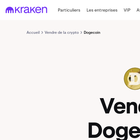
Particuliers
Les entreprises
VIP
A
Accueil
Vendre de la crypto
Dogecoin
DOGE
Ven
Doge