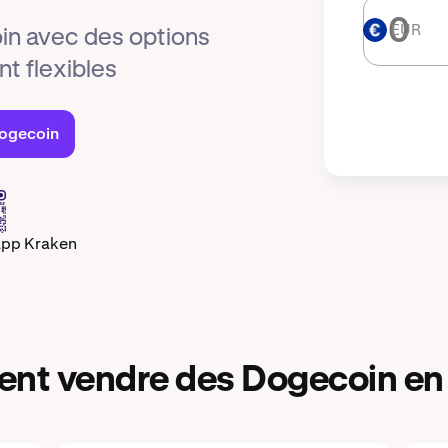
EUR
EUR
in avec des options
t flexibles
Dogecoin
app Kraken
t vendre des Dogecoin en