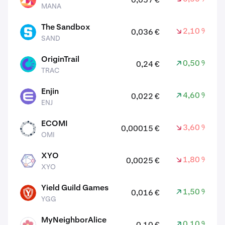
MANA
MANA
The Sandbox
2,10 %
0,036 €
SAND
SAND
OriginTrail
0,50 %
0,24 €
TRAC
TRAC
Enjin
4,60 %
0,022 €
ENJ
ENJ
ECOMI
3,60 %
0,00015 €
OMI
OMI
XYO
1,80 %
0,0025 €
XYO
XYO
Yield Guild Games
1,50 %
0,016 €
YGG
YGG
MyNeighborAlice
0,10 %
0,10 €