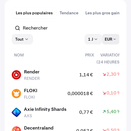
Les plus populaires
Tendance
Les plus gros gains
P
Tout
1 J
EUR
NOM
PRIX
VARIATION
(24 HEURES)
actifs
Render
2,30 %
1,14 €
RENDER
RENDER
FLOKI
0,10 %
0,000018 €
FLOKI
FLOKI
Axie Infinity Shards
5,40 %
0,77 €
AXS
AXS
Decentraland
0,50 %
0,057 €