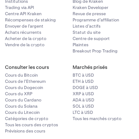
Institutions
Blog de Kraken
Risque d’escroquerie
: Les projets frauduleux ou les
Trading via API
Kraken Developer
pyramides de Ponzi peuvent mener à une perte
Centre API Kraken
Revue de presse
complète de l’investissement.
Récompenses de staking
Programme d’affiliation
Envoyer de l’argent
Listes d’actifs
Risque technologique
: Les bugs ou les failles de la
Achats récurrents
Statut du site
technologie de la blockchain peuvent compromettre
Acheter de la crypto
Centre de support
la fonctionnalité ou la valeur d’une crypto-monnaie.
Vendre de la crypto
Plaintes
Breakout Prop Trading
Risque de contrepartie
: Si une plateforme d’échange
crypto fait faillite ou est piratée, vous pouvez perdre
l’accès à vos fonds.
Consulter les cours
Marchés prisés
Cours du Bitcoin
BTC à USD
Risque lié aux contrats intelligents
: Les
Cours de l’Ethereum
ETH à USD
vulnérabilités ou les bugs liés aux contrats
Cours du Dogecoin
DOGE à USD
intelligents peuvent mener à une perte de fonds ou à
Cours du XRP
XRP à USD
une rupture de contrat.
Cours du Cardano
ADA à USD
Cours du Solana
SOL à USD
Cours du Litecoin
LTC à USD
Catégories de crypto
Tous les marchés crypto
Tous les cours des cryptos
Prévisions des cours