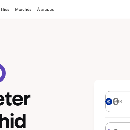
ffiliés
Marchés
À propos
eter
EUR
EUR
hid