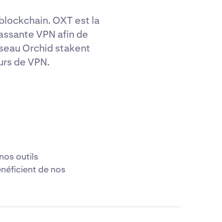
 blockchain. OXT est la
passante VPN afin de
éseau Orchid stakent
eurs de VPN.
nos outils
néficient de nos