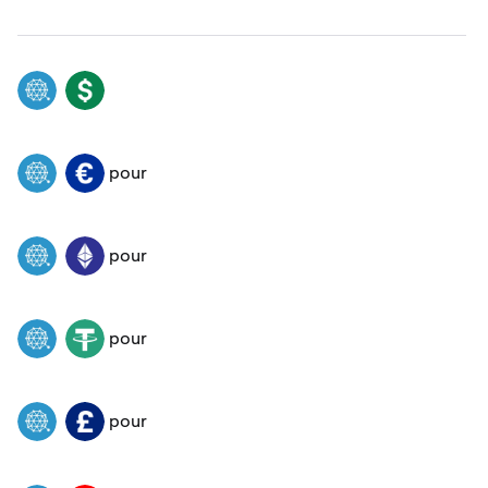
QTUM
USD
pour
QTUM
EUR
pour
QTUM
ETH
pour
QTUM
USDT
pour
QTUM
GBP