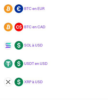
BTC en EUR
BTC
EUR
BTC en CAD
BTC
CAD
SOL à USD
SOL
USD
USDT en USD
USDT
USD
XRP à USD
XRP
USD