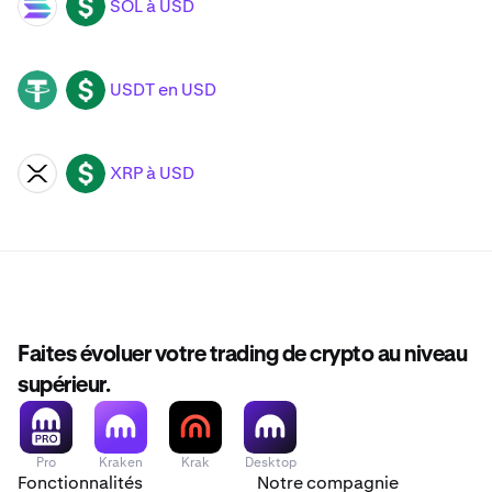
SOL à USD
SOL
USD
USDT en USD
USDT
USD
XRP à USD
XRP
USD
Faites évoluer votre trading de crypto au niveau
supérieur.
Pro
Kraken
Krak
Desktop
Fonctionnalités
Notre compagnie