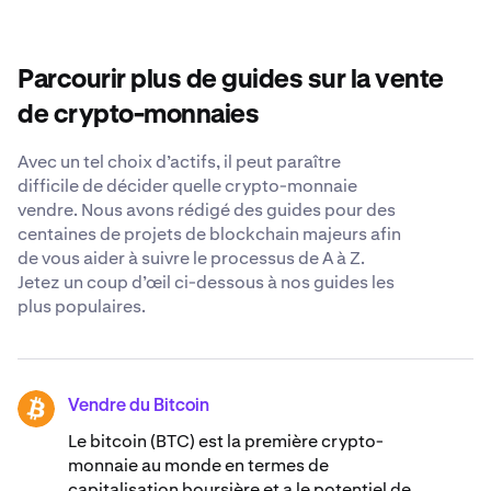
options de paiement diverses, des mesures de sécurité
tolérance au risque et les conditions de marché.
robustes et une équipe de support disponible 24 h/24,
Considérez les facteurs tels que les tendances du cours,
7 j/7, pour répondre à toutes vos questions concernant
la chronologie de vos investissements et les implications
la vente d’actifs ApeCoin.
Parcourir plus de guides sur la vente
fiscales potentielles. Vous pouvez consulter un
conseiller financier et effectuer des recherches
de crypto-monnaies
approfondies avant de prendre une décision.
Avec un tel choix d’actifs, il peut paraître
difficile de décider quelle crypto-monnaie
vendre. Nous avons rédigé des guides pour des
centaines de projets de blockchain majeurs afin
de vous aider à suivre le processus de A à Z.
Jetez un coup d’œil ci-dessous à nos guides les
plus populaires.
Vendre du Bitcoin
BTC
Le bitcoin (BTC) est la première crypto-
monnaie au monde en termes de
capitalisation boursière et a le potentiel de