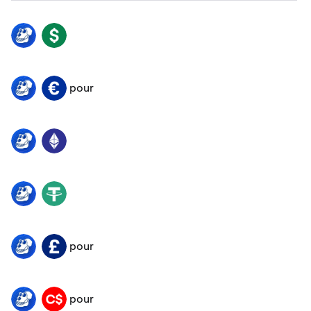
APE
USD
pour
APE
EUR
APE
ETH
APE
USDT
pour
APE
GBP
pour
APE
CAD