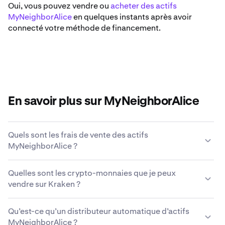
Oui, vous pouvez vendre ou
acheter des actifs
MyNeighborAlice
en quelques instants après avoir
connecté votre méthode de financement.
En savoir plus sur MyNeighborAlice
Quels sont les frais de vente des actifs
MyNeighborAlice ?
Kraken propose une grille tarifaire compétitive basée
Quelles sont les crypto-monnaies que je peux
sur le volume de la transaction, le type d’actif, la
vendre sur Kraken ?
méthode de paiement et les conditions du marché.
En
savoir plus sur la grille tarifaire de Kraken
.
Kraken vous permet d’acheter et de vendre facilement
Qu’est-ce qu’un distributeur automatique d’actifs
plus de 200 crypto-monnaies, y compris des actifs
MyNeighborAlice ?