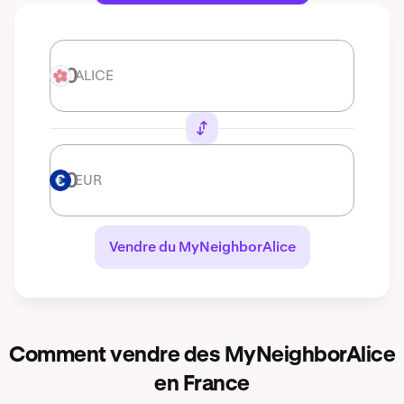
ALICE
ALICE
EUR
EUR
Vendre du MyNeighborAlice
Comment vendre des MyNeighborAlice
en France