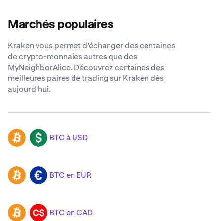
Marchés populaires
Kraken vous permet d’échanger des centaines
de crypto-monnaies autres que des
MyNeighborAlice. Découvrez certaines des
meilleures paires de trading sur Kraken dès
aujourd’hui.
BTC à USD
BTC
USD
BTC en EUR
BTC
EUR
BTC en CAD
BTC
CAD