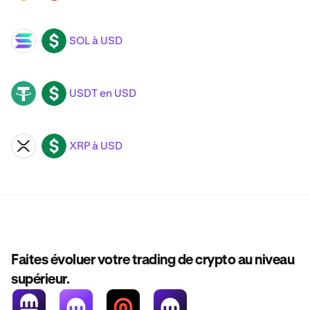
SOL à USD
SOL
USD
USDT en USD
USDT
USD
XRP à USD
XRP
USD
Faites évoluer votre trading de crypto au niveau
supérieur.