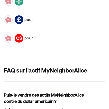
ALICE
USDT
pour
ALICE
GBP
pour
ALICE
CAD
FAQ sur l’actif MyNeighborAlice
Puis-je vendre des actifs MyNeighborAlice
contre du dollar américain ?