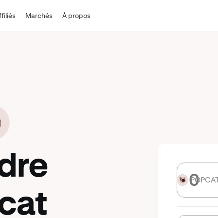
ffiliés
Marchés
À propos
dre
POPCA
POPCAT
cat