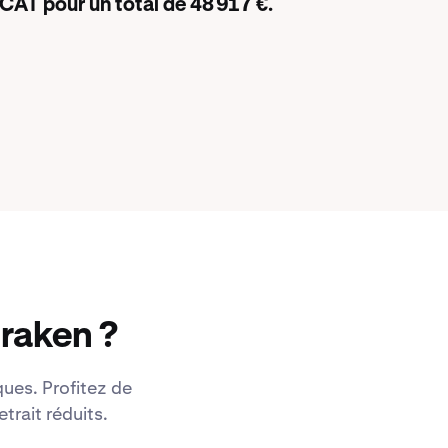
CAT pour un total de 48 917 €.
raken ?
ues. Profitez de
trait réduits.