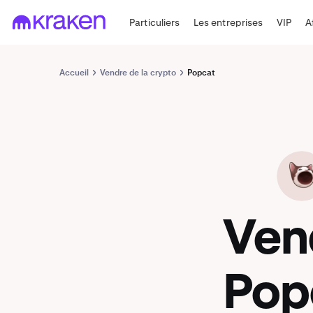
Particuliers
Les entreprises
VIP
A
Accueil
Vendre de la crypto
Popcat
POPCAT
Ven
Pop