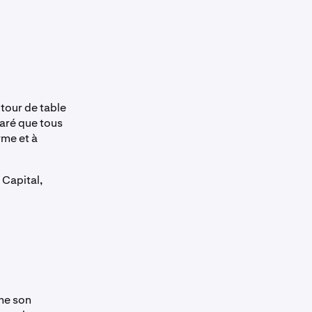
 tour de table
laré que tous
rme et à
 Capital,
mme son