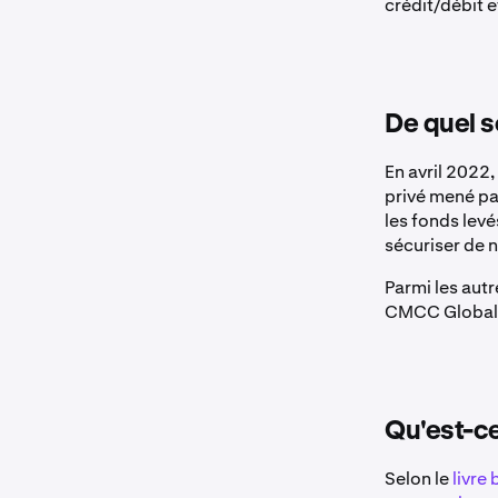
crédit/débit e
De quel s
En avril 2022
privé mené pa
les fonds levé
sécuriser de 
Parmi les aut
CMCC Global 
Qu'est-ce
Selon le
livre 