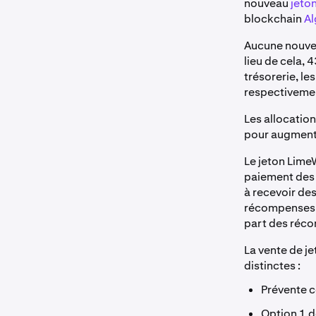
nouveau
jeton
blockchain
Al
Aucune nouvell
lieu de cela,
trésorerie, l
respectivemen
Les allocatio
pour augmente
Le jeton Lime
paiement des 
à recevoir des
récompenses n
part des réc
La vente de je
distinctes :
Prévente c
Option 1 d