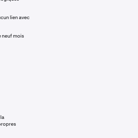
ucun lien avec
e neuf mois
la
 propres