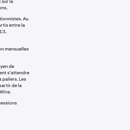
 sur la
ons.
tionnistes. Au
tis entre la
13,
ion mensuelles
yen de
ent s'attendre
 paliers. Les
artir de la
Wire.
 sessions