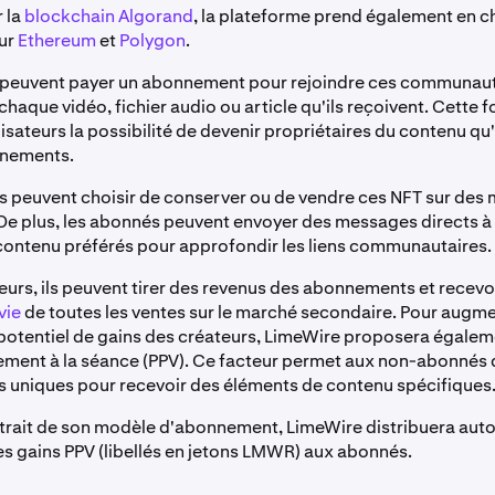
r la
blockchain Algorand
, la plateforme prend également en c
sur
Ethereum
et
Polygon
.
peuvent payer un abonnement pour rejoindre ces communauté
haque vidéo, fichier audio ou article qu'ils reçoivent. Cette f
isateurs la possibilité de devenir propriétaires du contenu qu'
nnements.
s peuvent choisir de conserver ou de vendre ces NFT sur des
De plus, les abonnés peuvent envoyer des messages directs à 
contenu préférés pour approfondir les liens communautaires.
teurs, ils peuvent tirer des revenus des abonnements et recevo
vie
de toutes les ventes sur le marché secondaire. Pour augm
potentiel de gains des créateurs, LimeWire proposera égalem
ement à la séance (PPV). Ce facteur permet aux non-abonnés 
 uniques pour recevoir des éléments de contenu spécifiques
attrait de son modèle d'abonnement, LimeWire distribuera a
s gains PPV (libellés en jetons LMWR) aux abonnés.