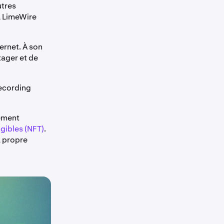
utres
, LimeWire
ernet. À son
tager et de
Recording
rement
gibles (NFT)
.
a propre