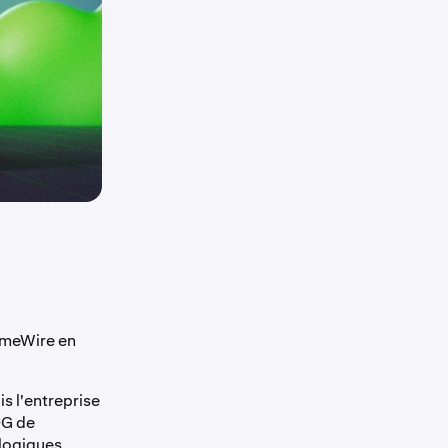
LimeWire en
s l'entreprise
DG de
ologiques