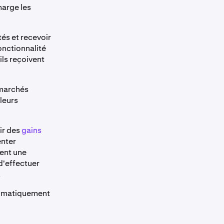
harge les
s et recevoir
onctionnalité
ils reçoivent
 marchés
leurs
ir des
gains
enter
ent une
d'effectuer
.
utomatiquement