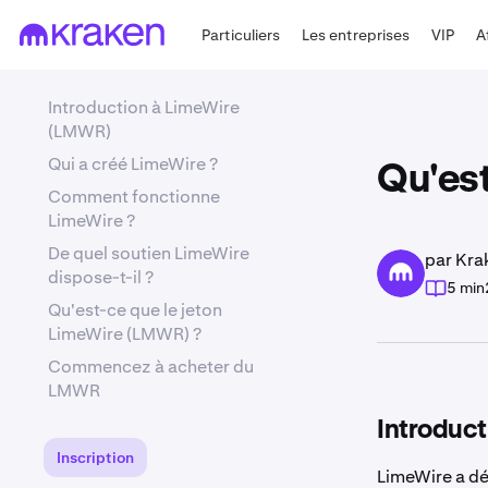
Particuliers
Les entreprises
VIP
A
Introduction à LimeWire
(LMWR)
Qui a créé LimeWire ?
Qu'es
Comment fonctionne
LimeWire ?
De quel soutien LimeWire
par Kra
dispose-t-il ?
5 min
Qu'est-ce que le jeton
LimeWire (LMWR) ?
Commencez à acheter du
LMWR
Introduc
Inscription
LimeWire a dé