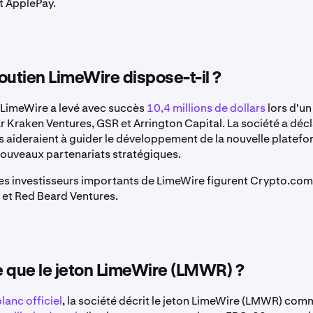
t ApplePay.
outien LimeWire dispose-t-il ?
, LimeWire a levé avec succès
10,4 millions de dollars
lors d'un
r Kraken Ventures, GSR et Arrington Capital. La société a déc
s aideraient à guider le développement de la nouvelle platefo
nouveaux partenariats stratégiques.
res investisseurs importants de LimeWire figurent Crypto.com
et Red Beard Ventures.
 que le jeton LimeWire (LMWR) ?
blanc officiel
, la société décrit le jeton LimeWire (LMWR) co