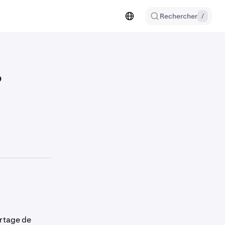
Rechercher
/
?
artage de