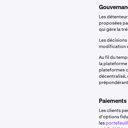
Gouvernan
Les détenteur
proposées par
qui gère la tr
Les décisions 
modification 
Au fil du temp
la plateforme
plateformes c
décentralisé, 
prépondérant
Paiements
Les clients p
d'options fid
les
portefeuil