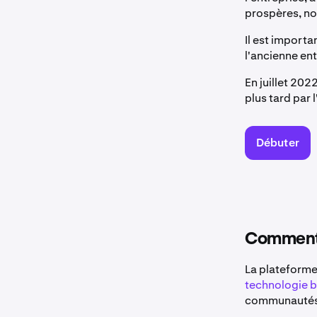
prospères, no
Il est importa
l'ancienne ent
En juillet 202
plus tard par l
Débuter
Comment 
La plateforme
technologie 
communautés 