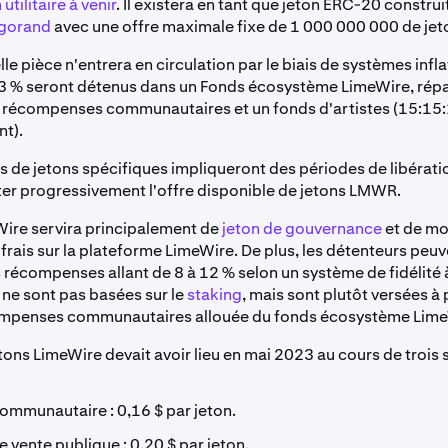
 utilitaire à venir
. Il existera en tant que jeton ERC-20 construit
gorand
avec une offre maximale fixe de 1 000 000 000 de jet
e pièce n'entrera en circulation par le biais de systèmes infla
 43 % seront détenus dans un Fonds écosystème LimeWire, répar
es récompenses communautaires et un fonds d'artistes (15:15:
t).
ns de jetons spécifiques impliqueront des périodes de libérat
r progressivement l'offre disponible de jetons LMWR.
Wire servira principalement de
jeton de gouvernance
et de mo
frais sur la plateforme LimeWire. De plus, les détenteurs peuv
 récompenses allant de 8 à 12 % selon un système de fidélité à
e sont pas basées sur le
staking
, mais sont plutôt versées à p
ompenses communautaires allouée du fonds écosystème Lime
tons LimeWire devait avoir lieu en mai 2023 au cours de trois
ommunautaire : 0,16 $ par jeton.
e vente publique : 0,20 $ par jeton.