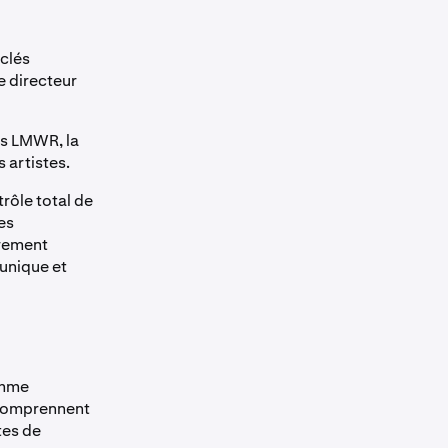
clés
e directeur
ns LMWR, la
 artistes.
trôle total de
es
èrement
 unique et
amme
 comprennent
tes de