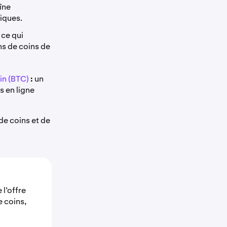
îne
siques.
 ce qui
ons de coins de
in (BTC)
:
un
 en ligne
de coins et de
 l’offre
e coins,