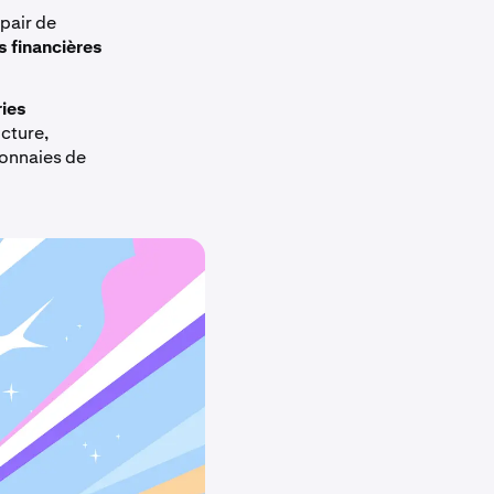
pair de
s financières
ries
cture,
monnaies de