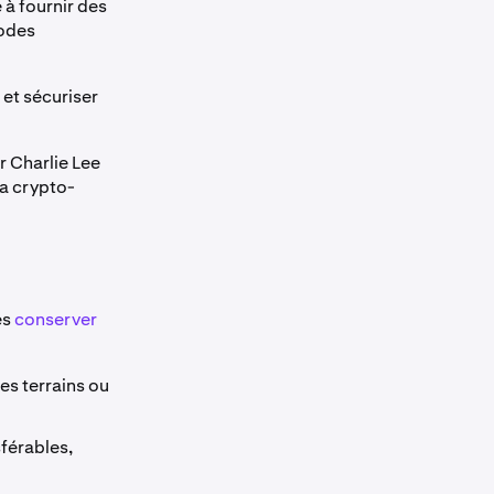
 à fournir des
hodes
 et sécuriser
 Charlie Lee
la crypto-
és
conserver
les terrains ou
férables,