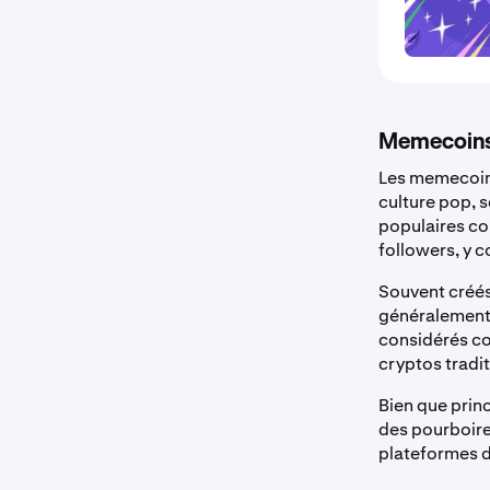
Memecoin
Les memecoins 
culture pop, 
populaires c
followers, y c
Souvent créés
généralement 
considérés co
cryptos tradit
Bien que prin
des pourboire
plateformes d