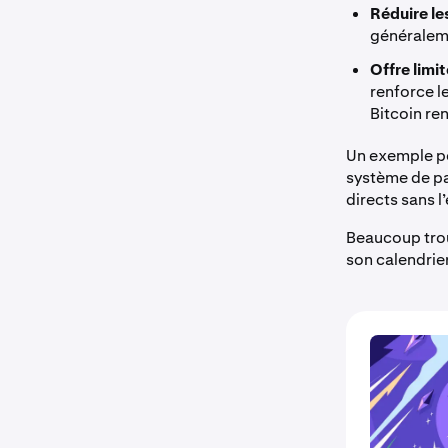
Réduire le
généraleme
Offre limit
renforce le
Bitcoin rend
Un exemple po
système de pa
directs sans l
Beaucoup trouv
son calendrier