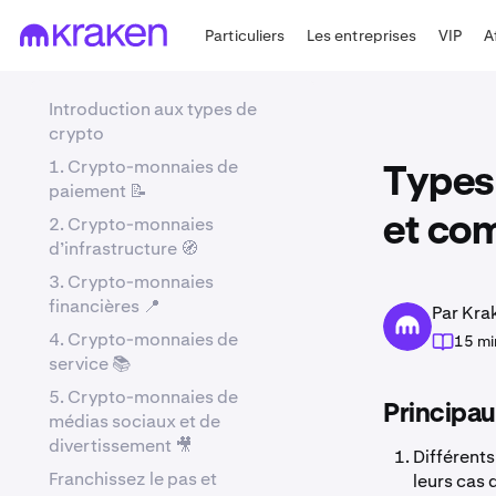
Particuliers
Les entreprises
VIP
A
Introduction aux types de
crypto
1. Crypto-monnaies de
Types 
paiement 📝
2. Crypto-monnaies
et co
d’infrastructure 🧭
3. Crypto-monnaies
financières 📍
Par Kra
4. Crypto-monnaies de
15 mi
service 📚
5. Crypto-monnaies de
Principau
médias sociaux et de
divertissement 🎥
Différent
Franchissez le pas et
leurs cas 