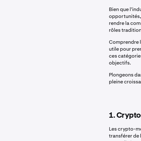
Bien que l’in
opportunités, 
rendre la com
rôles traditio
Comprendre le
utile pour pre
ces catégories
objectifs.
Plongeons dan
pleine croiss
1. Crypt
Les crypto-mo
transférer de 