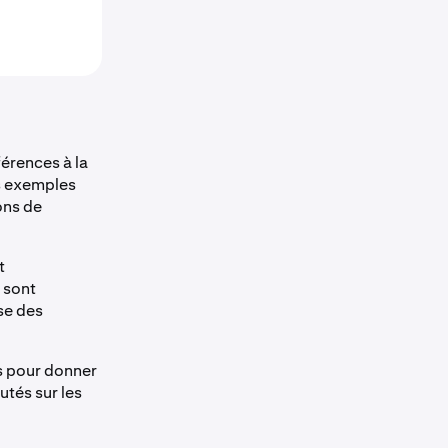
férences à la
s exemples
ons de
t
 sont
se des
s pour donner
tés sur les