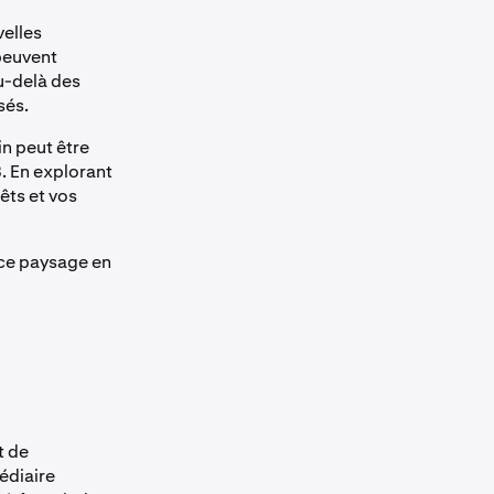
velles
euvent
u-delà des
sés.
n peut être
3. En explorant
êts et vos
 ce paysage en
t de
édiaire