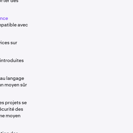
orter des
ance
mpatible avec
ices sur
 introduites
e au langage
 un moyen sûr
es projets se
sécurité des
omme moyen