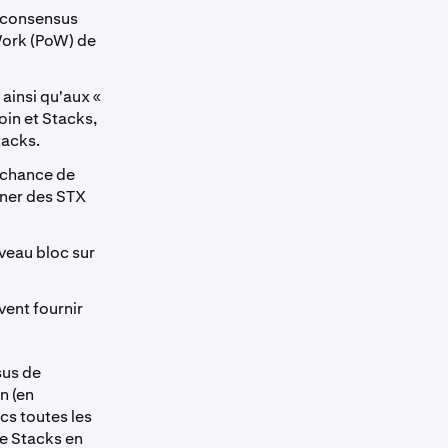
 consensus
Work (PoW) de
 ainsi qu'aux «
oin et Stacks,
tacks.
 chance de
gner des STX
veau bloc sur
vent fournir
sus de
n (en
cs toutes les
de Stacks en