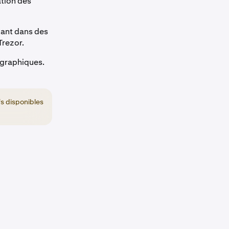
ation des
kant dans des
Trezor.
ographiques.
fs disponibles