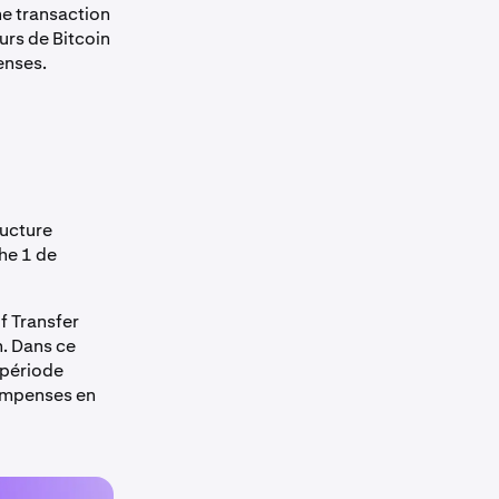
ne transaction
urs de Bitcoin
enses.
ructure
he 1 de
f Transfer
n. Dans ce
 période
compenses en