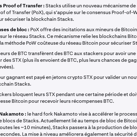
Proof of Transfer :
Stacks utilise un nouveau mécanisme de
of of Transfer (PoX), qui s'appuie sur le consensus Proof-of-
ur sécuriser la blockchain Stacks.
es de bloc :
PoX offre des incitations aux mineurs de Bitcoin
 sur le réseau Stacks. Ce mécanisme relie les blockchains Bitc
t la méthode PoW coûteuse du réseau Bitcoin pour sécuriser S
eurs de BTC transfèrent des BTC aux stackers pour avoir une
r des STX (plus ils envoient de BTC, plus leurs chances de ga
evées).
ur gagnant est payé en jetons crypto STX pour valider un nou
kchain Stacks.
ckers bloquent leurs STX pendant une certaine période et doi
esse Bitcoin pour recevoir leurs récompenses BTC.
 Nakamoto :
le hard fork Nakamoto vise à accélérer le proces
e blocs de Stacks. Actuellement lié au temps de bloc de Bitcoi
utes les ~10 minutes), Stacks passera à la production de blo
econdes. La mise à niveau améliorera également la sécurité 