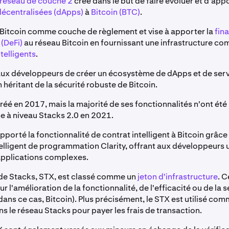
réseau de couche 2
créé dans le but de faire évoluer et d'app
décentralisées (dApps)
à
Bitcoin (BTC)
.
e Bitcoin comme couche de règlement et vise à apporter la
fin
 (DeFi)
au réseau Bitcoin en fournissant une infrastructure co
telligents
.
ux développeurs de créer un écosystème de dApps et de serv
 héritant de la sécurité robuste de Bitcoin.
réé en 2017, mais la majorité de ses fonctionnalités n'ont été
se à niveau Stacks 2.0 en 2021.
pporté la fonctionnalité de contrat intelligent à Bitcoin grâc
telligent de programmation Clarity, offrant aux développeurs
applications complexes.
f de Stacks, STX, est classé comme un
jeton d'infrastructure
. C
r l'amélioration de la fonctionnalité, de l'efficacité ou de la 
dans ce cas, Bitcoin). Plus précisément, le STX est utilisé c
s le réseau Stacks pour payer les frais de transaction.