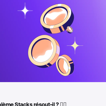
ème Stacks résout-il ? 🤷‍♂️