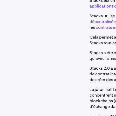
Stacks est un
applications 
Stacks utilis
décentralisée
les
contrats in
Cela permet a
Stacks tout en
Stacks a été c
qu'avec la mi
Stacks 2.0 a a
de contrat in
de créer des 
Le jeton nati
concentrent su
blockchains (
d'échange dan