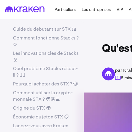
Particuliers
Les entreprises
VIP
A
Guide du débutant sur STX 📖
Comment fonctionne Stacks ?
⚙️
Qu'est
Les innovations clés de Stacks
🥇
Quel problème Stacks résout-
par Kra
il ? 🤷‍♂️
8 min
Pourquoi acheter des STX ? 🧐
Comment utiliser la crypto-
monnaie STX ? 🧑🏽‍💻
Origine du STX 🌍
Économie du jeton STX 📋
Lancez-vous avec Kraken