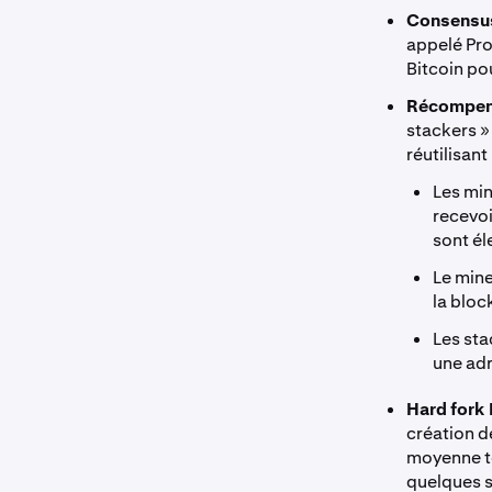
Consensus 
appelé Pro
Bitcoin po
Récompens
stackers »
réutilisan
Les min
recevoi
sont él
Le mine
la bloc
Les sta
une adr
Hard fork
création d
moyenne to
quelques s