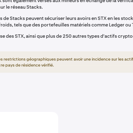
X sont également versés aux mineurs en échange de la vérific
ur le réseau Stacks.
rs de Stacks peuvent sécuriser leurs avoirs en STX en les stoc
froids, tels que des portefeuilles matériels comme Ledger ou 
e des STX, ainsi que plus de 250 autres types d'actifs crypt
s restrictions géographiques peuvent avoir une incidence sur les acti
re pays de résidence vérifié.