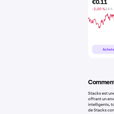
€
0
.
11
-2,00 %
24 h
Achete
Comment 
Stacks est une
offrant un en
intelligents, 
de Stacks co