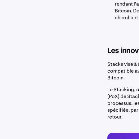
rendant l'
Bitcoin. D
cherchant 
Les innov
Stacks vise à 
compatible av
Bitcoin.
Le Stacking, 
(PoX) de Stack
processus, le
spécifiée, pa
retour.