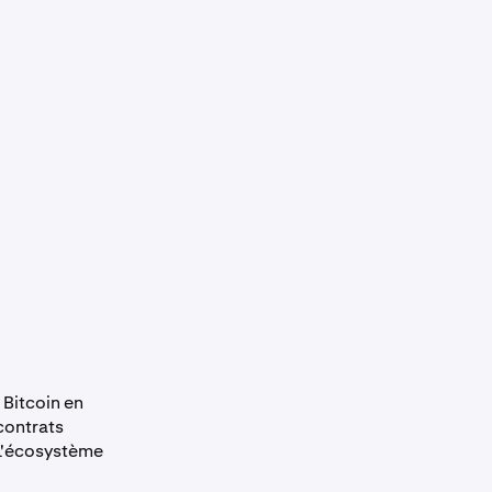
 Bitcoin en
contrats
 L'écosystème