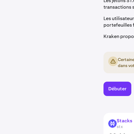
Les jetons ST
transactions s
Les utilisateu
portefeuilles 
Kraken propos
Certaine
dans vot
Débuter
Stacks
STX
stx